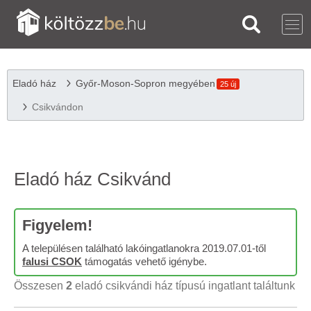
Eladó ház
Győr-Moson-Sopron megyében
25 új
Csikvándon
Eladó ház Csikvánd
Figyelem!
A településen található lakóingatlanokra 2019.07.01-től
falusi CSOK
támogatás vehető igénybe.
Összesen
2
eladó csikvándi ház típusú ingatlant találtunk