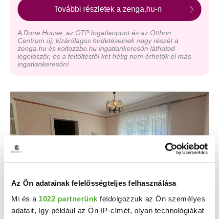
További részletek a zenga.hu-n
A Duna House, az OTP Ingatlanpont és az Otthon
Centrum új, kizárólagos hirdetéseinek nagy részét a
zenga.hu és koltozzbe.hu ingatlankeresőn láthatod
legelőször, és a feltöltéstől két hétig nem érhetők el más
ingatlankeresőn!
Az Ön adatainak felelősségteljes felhasználása
Mi és a
1022 partnerünk
feldolgozzuk az Ön személyes
34.99 M Ft
2
257 279 Ft/m
adatait, így például az Ön IP-címét, olyan technológiákat