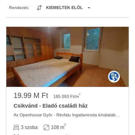
Rendezés:
KIEMELTEK ELÖL
19.99 M Ft
2
185 093 Ft/m
Csikvánd - Eladó családi ház
Az Openhouse Győr - Révfalu Ingatlaniroda kínálatában eladó a #182798 hivatkozási számú ...
2
3 szoba
108 m