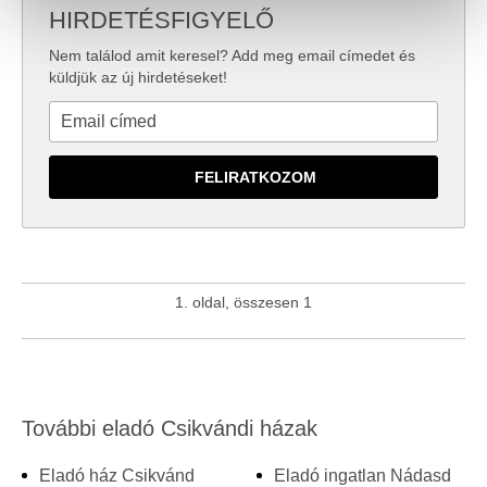
HIRDETÉSFIGYELŐ
valamint weboldalforgalmunk elemzéséhez. Ezenkívül
közösségi média-, hirdető- és elemező partnereinkkel
Nem találod amit keresel? Add meg email címedet és
megosztjuk az Ön weboldalhasználatra vonatkozó
küldjük az új hirdetéseket!
adatait, akik kombinálhatják az adatokat más olyan
adatokkal, amelyeket Ön adott meg számukra vagy az
Ön által használt más szolgáltatásokból gyűjtöttek.
1. oldal, összesen 1
További eladó Csikvándi házak
Eladó ház Csikvánd
Eladó ingatlan Nádasd