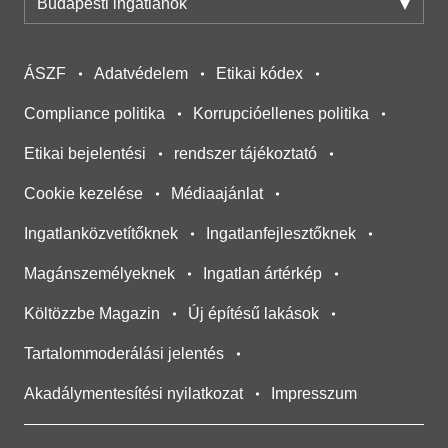
Budapesti ingatlanok
ÁSZF
Adatvédelem
Etikai kódex
Compliance politika
Korrupcióellenes politika
Etikai bejelentési
rendszer tájékoztató
Cookie kezelése
Médiaajánlat
Ingatlanközvetítőknek
Ingatlanfejlesztőknek
Magánszemélyeknek
Ingatlan ártérkép
Költözzbe Magazin
Új építésű lakások
Tartalommoderálási jelentés
Akadálymentesítési nyilatkozat
Impresszum