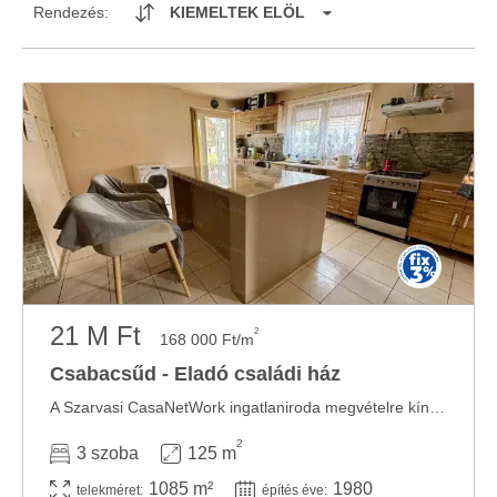
Rendezés:
KIEMELTEK ELÖL
21 M Ft
2
168 000 Ft/m
Csabacsűd - Eladó családi ház
A Szarvasi CasaNetWork ingatlaniroda megvételre kínál Csabacsűdön akár azonnal költözhető, ...
2
3 szoba
125 m
1085 m²
1980
telekméret:
építés éve: