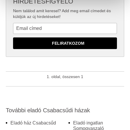
HIRDETÉSFIGYELŐ
valamint weboldalforgalmunk elemzéséhez. Ezenkívül
Nem találod amit keresel? Add meg email címedet és
közösségi média-, hirdető- és elemező partnereinkkel
küldjük az új hirdetéseket!
megosztjuk az Ön weboldalhasználatra vonatkozó
adatait, akik kombinálhatják az adatokat más olyan
adatokkal, amelyeket Ön adott meg számukra vagy az
Ön által használt más szolgáltatásokból gyűjtöttek.
1. oldal, összesen 1
További eladó Csabacsűdi házak
Eladó ház Csabacsűd
Eladó ingatlan
Somogyaszaló