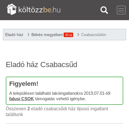
Eladó ház
Békés megyében
Csabacsűdön
30 új
Eladó ház Csabacsűd
Figyelem!
A településen található lakóingatlanokra 2019.07.01-től
falusi CSOK
támogatás vehető igénybe.
Összesen
2
eladó csabacsűdi ház típusú ingatlant
találtunk