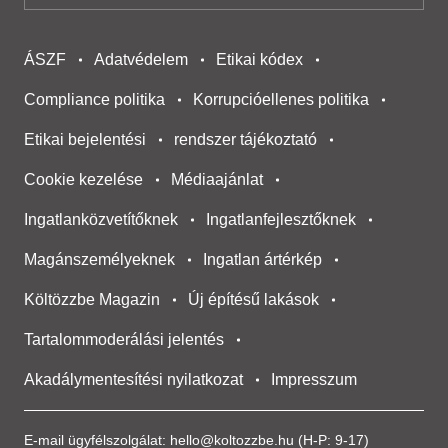
ÁSZF
Adatvédelem
Etikai kódex
Compliance politika
Korrupcióellenes politika
Etikai bejelentési
rendszer tájékoztató
Cookie kezelése
Médiaajánlat
Ingatlanközvetítőknek
Ingatlanfejlesztőknek
Magánszemélyeknek
Ingatlan ártérkép
Költözzbe Magazin
Új építésű lakások
Tartalommoderálási jelentés
Akadálymentesítési nyilatkozat
Impresszum
E-mail ügyfélszolgálat:
hello@koltozzbe.hu
(H-P: 9-17)