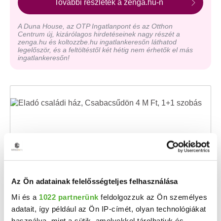
További részletek a zenga.hu-n
A Duna House, az OTP Ingatlanpont és az Otthon
Centrum új, kizárólagos hirdetéseinek nagy részét a
zenga.hu és koltozzbe.hu ingatlankeresőn láthatod
legelőször, és a feltöltéstől két hétig nem érhetők el más
ingatlankeresőn!
Az Ön adatainak felelősségteljes felhasználása
4 M Ft
Mi és a
1022 partnerünk
feldolgozzuk az Ön személyes
2
80 000 Ft/m
adatait, így például az Ön IP-címét, olyan technológiákat
Csabacsűd - Eladó családi ház
használva, mint a sütik, amelyekkel tárolhatjuk és