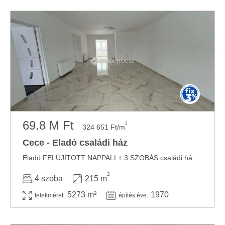
69.8 M Ft
2
324 651 Ft/m
Cece - Eladó családi ház
Eladó FELÚJÍTOTT NAPPALI + 3 SZOBÁS családi ház Cecén nyugodt utcában, nagy telekkel! Cece ...
2
4 szoba
215 m
5273 m²
1970
telekméret:
építés éve: