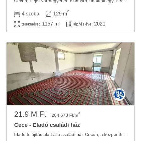
Cecén, Fejér vármegyében eladásra kínálunk egy 129 m2-es szerkezetkész családi házat ...
2
4 szoba
129 m
1157 m²
2021
telekméret:
építés éve:
21.9 M Ft
2
204 673 Ft/m
Cece - Eladó családi ház
Eladó felújítás alatt álló családi ház Cecén, a központhoz közel! Elhelyezkedés: Cece ...