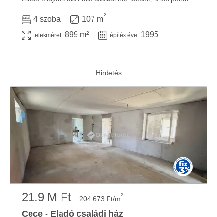
2
4 szoba
107 m
899 m²
1995
telekméret:
építés éve:
21.9 M Ft
2
204 673 Ft/m
Cece - Eladó családi ház