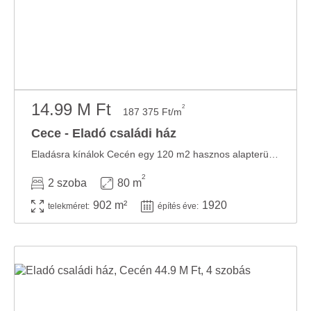
14.99 M Ft
2
187 375 Ft/m
Cece - Eladó családi ház
Eladásra kínálok Cecén egy 120 m2 hasznos alapterületű parasztház jellegű vályogházat 902 ...
2
2 szoba
80 m
902 m²
1920
telekméret:
építés éve: