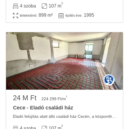
2
4 szoba
107 m
899 m²
1995
telekméret:
építés éve:
24 M Ft
2
224 299 Ft/m
Cece - Eladó családi ház
Eladó felújítás alatt álló családi ház Cecén, a központhoz közel! Elhelyezkedés: Cece ...
2
4 szoba
107 m