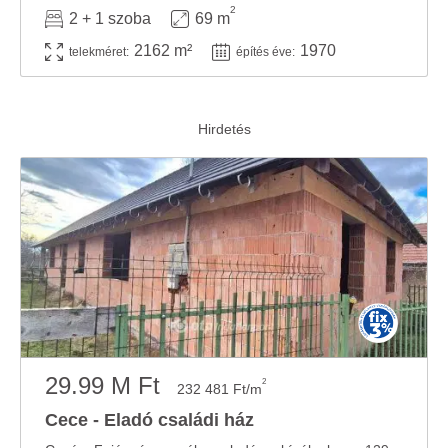
2
2 + 1 szoba
69 m
2162 m²
1970
telekméret:
építés éve:
29.99 M Ft
2
232 481 Ft/m
Cece - Eladó családi ház