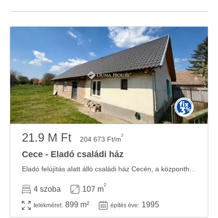
21.9 M Ft
2
204 673 Ft/m
Cece - Eladó családi ház
Eladó felújítás alatt álló családi ház Cecén, a központhoz közel, csak készpénzre!Az ...
2
4 szoba
107 m
899 m²
1995
telekméret:
építés éve: