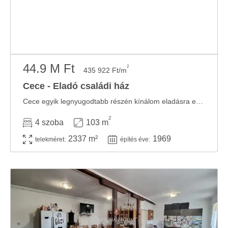
44.9 M Ft
2
435 922 Ft/m
Cece - Eladó családi ház
Cece egyik legnyugodtabb részén kínálom eladásra ezt a 103,5 m²-es, remek adottságokkal ...
2
4 szoba
103 m
2337 m²
1969
telekméret:
építés éve: