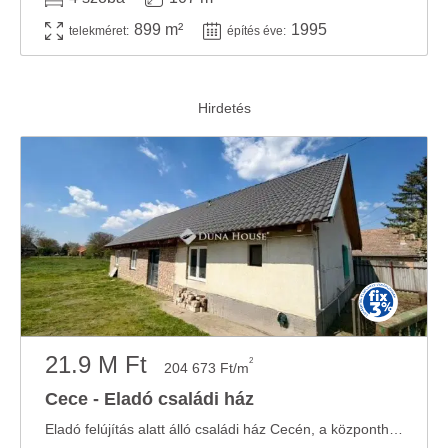
899 m²
1995
telekméret:
építés éve:
21.9 M Ft
2
204 673 Ft/m
Cece - Eladó családi ház
Eladó felújítás alatt álló családi ház Cecén, a központhoz közel! Elhelyezkedés: Cece ...