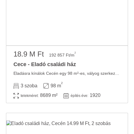
18.9 M Ft
2
192 857 Ft/m
Cece - Eladó családi ház
Eladásra kínálok Cecén egy 98 m²-es, vályog szerkezetű családi házat, amely egy hatalmas, ...
2
3 szoba
98 m
8689 m²
1920
telekméret:
építés éve: