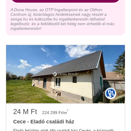
A Duna House, az OTP Ingatlanpont és az Otthon
Centrum új, kizárólagos hirdetéseinek nagy részét a
zenga.hu és koltozzbe.hu ingatlankeresőn láthatod
legelőször, és a feltöltéstől két hétig nem érhetők el más
ingatlankeresőn!
24 M Ft
2
224 299 Ft/m
Cece - Eladó családi ház
Eladó felújítás alatt álló családi ház Cecén, a központhoz közel, csak készpénzre!Az ...