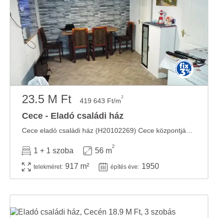
23.5 M Ft
2
419 643 Ft/m
Cece - Eladó családi ház
Cece eladó családi ház (H20102269) Cece központjához közel, csendes utcában, 1950-s ...
2
1 + 1 szoba
56 m
917 m²
1950
telekméret:
építés éve: