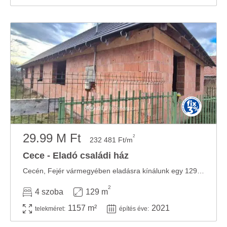
29.99 M Ft
2
232 481 Ft/m
Cece - Eladó családi ház
Cecén, Fejér vármegyében eladásra kínálunk egy 129 m2-es szerkezetkész családi házat ...
2
4 szoba
129 m
1157 m²
2021
telekméret:
építés éve: