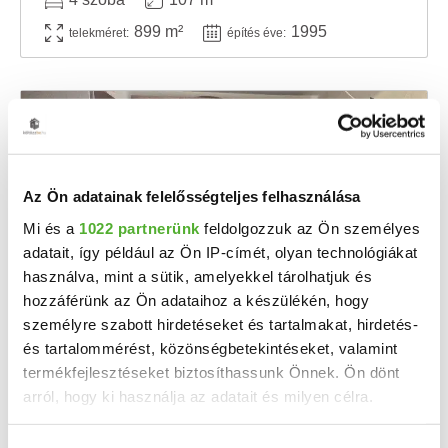
899 m²
1995
telekméret:
építés éve:
Az Ön adatainak felelősségteljes felhasználása
Mi és a
1022 partnerünk
feldolgozzuk az Ön személyes
adatait, így például az Ön IP-címét, olyan technológiákat
használva, mint a sütik, amelyekkel tárolhatjuk és
hozzáférünk az Ön adataihoz a készülékén, hogy
17.5 M Ft
2
301 724 Ft/m
személyre szabott hirdetéseket és tartalmakat, hirdetés-
és tartalommérést, közönségbetekintéseket, valamint
Cece - Eladó családi ház
termékfejlesztéseket biztosíthassunk Önnek. Ön dönt
Fejér vármegyében, Cecén eladó egy 58 m2-es, felújítandó családi ház csendes, nyugodt ...
arról, hogy ki használja az adatait és milyen célra.
2
1 szoba
58 m
Ha engedélyezi, a következőt is meg szeretnénk tenni: