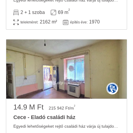
Egyedi lehetőségeket rejtő családi ház várja új tulajdonosát egy kifejezetten tágas, ...
2
2 + 1 szoba
69 m
2162 m²
1970
telekméret:
építés éve:
14.9 M Ft
2
215 942 Ft/m
Cece - Eladó családi ház
Egyedi lehetőségeket rejtő családi ház várja új tulajdonosát egy kifejezetten tágas, ...