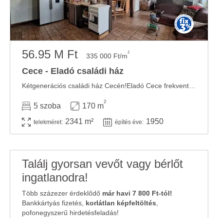
56.95 M Ft
2
335 000 Ft/m
Cece - Eladó családi ház
Kétgenerációs családi ház Cecén!Eladó Cece frekventált helyén egy jó állapotú, vegyes ...
2
5 szoba
170 m
2341 m²
1950
telekméret:
építés éve:
Találj gyorsan vevőt vagy bérlőt
ingatlanodra!
Több százezer érdeklődő
már havi 7 800 Ft-tól!
Bankkártyás fizetés,
korlátlan képfeltöltés
,
pofonegyszerű hirdetésfeladás!