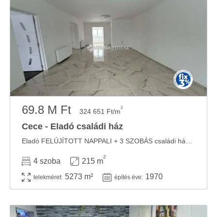
69.8 M Ft
2
324 651 Ft/m
Cece - Eladó családi ház
Eladó FELÚJÍTOTT NAPPALI + 3 SZOBÁS családi ház Cecén nyugodt utcában, nagy telekkel! Cece ...
2
4 szoba
215 m
5273 m²
1970
telekméret:
építés éve: