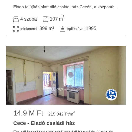
Eladó felújítás alatt álló családi ház Cecén, a központhoz közel Cecén, a központhoz ...
2
4 szoba
107 m
899 m²
1995
telekméret:
építés éve:
14.9 M Ft
2
215 942 Ft/m
Cece - Eladó családi ház