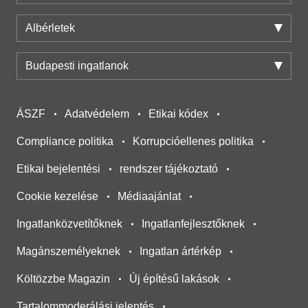
Albérletek
Budapesti ingatlanok
ÁSZF
Adatvédelem
Etikai kódex
Compliance politika
Korrupcióellenes politika
Etikai bejelentési
rendszer tájékoztató
Cookie kezelése
Médiaajánlat
Ingatlanközvetítőknek
Ingatlanfejlesztőknek
Magánszemélyeknek
Ingatlan ártérkép
Költözzbe Magazin
Új építésű lakások
Tartalommoderálási jelentés