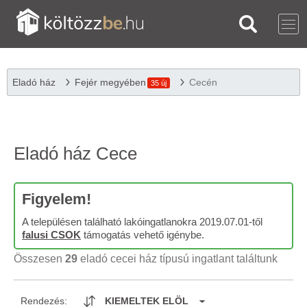
Eladó ház
Fejér megyében
Cecén
35 új
Eladó ház Cece
Figyelem!
A településen található lakóingatlanokra 2019.07.01-től
falusi CSOK
támogatás vehető igénybe.
Összesen
29
eladó cecei ház típusú ingatlant találtunk
Rendezés:
KIEMELTEK ELÖL