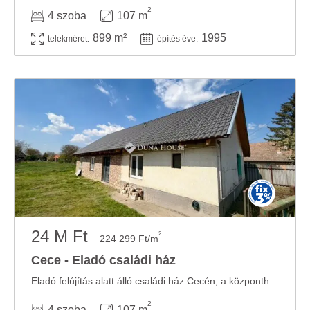
2
4 szoba
107 m
899 m²
1995
telekméret:
építés éve:
24 M Ft
2
224 299 Ft/m
Cece - Eladó családi ház
Eladó felújítás alatt álló családi ház Cecén, a központhoz közel, csak készpénzre!Az ...
2
4 szoba
107 m