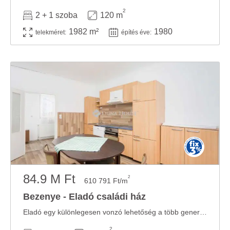
2
2 + 1 szoba
120 m
1982 m²
1980
telekméret:
építés éve:
84.9 M Ft
2
610 791 Ft/m
Bezenye - Eladó családi ház
Eladó egy különlegesen vonzó lehetőség a több generációs családi életre vagy akár ...
2