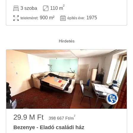
2
3 szoba
110 m
900 m²
1975
telekméret:
építés éve:
29.9 M Ft
2
398 667 Ft/m
Bezenye - Eladó családi ház