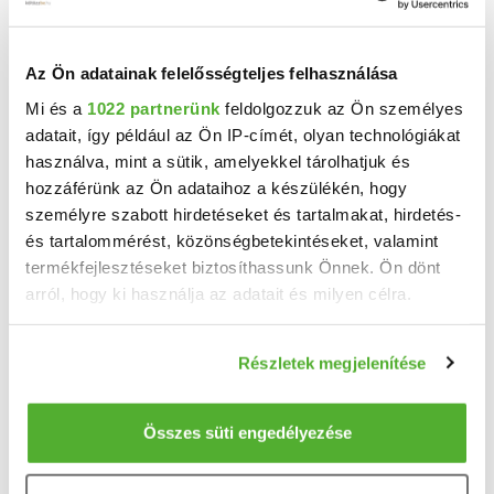
2
4 + 1 szoba
90 m
313 m²
2022
Az Ön adatainak felelősségteljes felhasználása
telekméret:
építés éve:
Mi és a
1022 partnerünk
feldolgozzuk az Ön személyes
adatait, így például az Ön IP-címét, olyan technológiákat
használva, mint a sütik, amelyekkel tárolhatjuk és
hozzáférünk az Ön adataihoz a készülékén, hogy
személyre szabott hirdetéseket és tartalmakat, hirdetés-
és tartalommérést, közönségbetekintéseket, valamint
termékfejlesztéseket biztosíthassunk Önnek. Ön dönt
arról, hogy ki használja az adatait és milyen célra.
Ha engedélyezi, a következőt is meg szeretnénk tenni:
Részletek megjelenítése
Információgyűjtés az Ön földrajzi elhelyezkedéséről
63.8 M Ft
2
469 118 Ft/m
pár méteres pontossággal
Bezenye - Eladó családi ház
Az Ön készülékén beazonosítása annak konkrét
Összes süti engedélyezése
tulajdonságainak (ujjlenyomat) aktív ellenőrzésével
Bezenyén kínálom Önöknek ezt a rendezett jogviszonyú tehermentes családi házat. Az ingatlan ...
Tudjon meg többet személyes adatainak feldolgozási
2