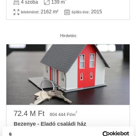
4 szoba
139 m
2162 m²
2015
telekméret:
építés éve:
72.4 M Ft
2
804 444 Ft/m
Bezenye - Eladó családi ház
Győr-Moson-Sopron megyében, Osztrák határ, és Mosonmagyaróvár szomszédságában, Bezenye ...