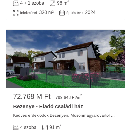
2
4 + 1 szoba
98 m
320 m²
2024
telekméret:
építés éve:
72.768 M Ft
2
799 648 Ft/m
Bezenye - Eladó családi ház
Kedves érdeklődők Bezenyén, Mosonmagyaróvártól mindössze 11km-re eladásra kínálunk egy ...
2
4 szoba
91 m