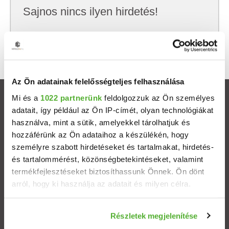
Sajnos nincs ilyen hirdetés!
Próbálj meg kevesebb szempont szerint
keresni, hátha akkor megtalálod, amit keresel.
Az Ön adatainak felelősségteljes felhasználása
Mi és a
1022 partnerünk
feldolgozzuk az Ön személyes
Ingatlanok
adatait, így például az Ön IP-címét, olyan technológiákat
használva, mint a sütik, amelyekkel tárolhatjuk és
Eladó házak
hozzáférünk az Ön adataihoz a készülékén, hogy
személyre szabott hirdetéseket és tartalmakat, hirdetés-
Eladó lakások
és tartalommérést, közönségbetekintéseket, valamint
termékfejlesztéseket biztosíthassunk Önnek. Ön dönt
arról, hogy ki használja az adatait és milyen célra.
Települések
Ha engedélyezi, a következőt is meg szeretnénk tenni:
Albérletek
Részletek megjelenítése
Információgyűjtés az Ön földrajzi elhelyezkedéséről