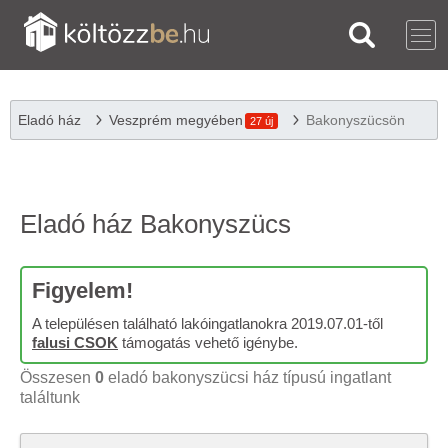
Eladó ház
Veszprém megyében
Bakonyszücsön
27 új
Eladó ház Bakonyszücs
Figyelem!
A településen található lakóingatlanokra 2019.07.01-től
falusi CSOK
támogatás vehető igénybe.
Összesen
0
eladó bakonyszücsi ház típusú ingatlant
találtunk