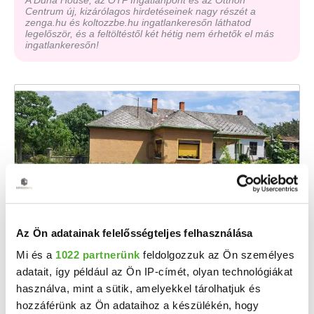
A Duna House, az OTP Ingatlanpont és az Otthon
Centrum új, kizárólagos hirdetéseinek nagy részét a
zenga.hu és koltozzbe.hu ingatlankeresőn láthatod
legelőször, és a feltöltéstől két hétig nem érhetők el más
ingatlankeresőn!
Az Ön adatainak felelősségteljes felhasználása
21.9 M Ft
2
280 769 Ft/m
Mi és a
1022 partnerünk
feldolgozzuk az Ön személyes
Alsóújlak - Eladó családi ház
adatait, így például az Ön IP-címét, olyan technológiákat
használva, mint a sütik, amelyekkel tárolhatjuk és
Ez a lehetőség Önre vár Alsóújlakon, Vas vármegyében, a 8-as főút mellett. Az ingatlan ...
hozzáférünk az Ön adataihoz a készülékén, hogy
2