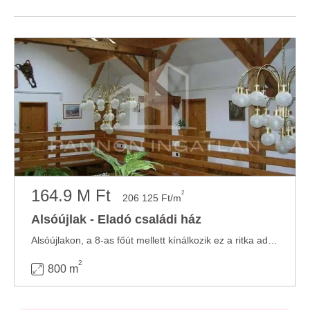
164.9 M Ft
2
206 125 Ft/m
Alsóújlak - Eladó családi ház
Alsóújlakon, a 8-as főút mellett kínálkozik ez a ritka adottságú, több mint 6 hektáros ...
2
800 m