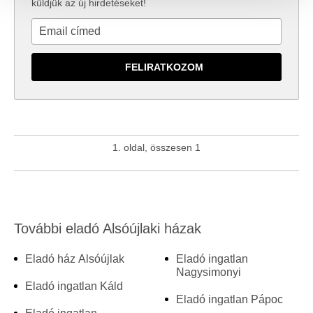
közösségi média-, hirdető- és elemező partnereinkkel
küldjük az új hirdetéseket!
megosztjuk az Ön weboldalhasználatra vonatkozó
adatait, akik kombinálhatják az adatokat más olyan
adatokkal, amelyeket Ön adott meg számukra vagy az
Ön által használt más szolgáltatásokból gyűjtöttek.
1. oldal, összesen 1
További eladó Alsóújlaki házak
Eladó ház Alsóújlak
Eladó ingatlan
Nagysimonyi
Eladó ingatlan Káld
Eladó ingatlan Pápoc