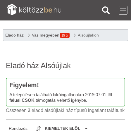
Eladó ház
Vas megyében
Alsóújlakon
15 új
Eladó ház Alsóújlak
Figyelem!
A településen található lakóingatlanokra 2019.07.01-től
falusi CSOK
támogatás vehető igénybe.
Összesen
2
eladó alsóújlaki ház típusú ingatlant találtunk
Rendezés:
KIEMELTEK ELÖL