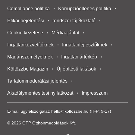
Compliance politika
Korrupcióellenes politika
Etikai bejelentési
rendszer tájékoztató
Cookie kezelése
Médiaajánlat
Ingatlanközvetítőknek
Ingatlanfejlesztőknek
Magánszemélyeknek
Ingatlan ártérkép
Költözzbe Magazin
Új építésű lakások
Tartalommoderálási jelentés
Akadálymentesítési nyilatkozat
Impresszum
E-mail ügyfélszolgálat:
hello@koltozzbe.hu
(H-P: 9-17)
© 2026 OTP Otthonmegoldások Kft.