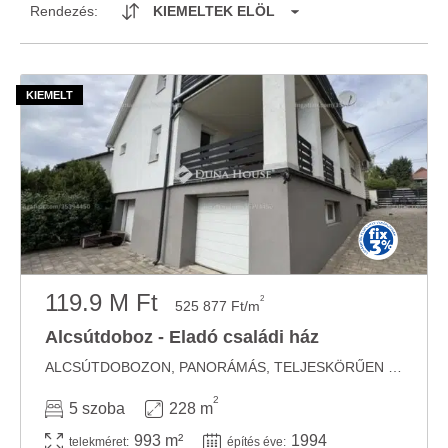
Rendezés:
KIEMELTEK ELÖL
119.9 M Ft
2
525 877 Ft/m
Alcsútdoboz - Eladó családi ház
ALCSÚTDOBOZON, PANORÁMÁS, TELJESKÖRŰEN FELÚJÍTOTT CSALÁDI HÁZ ELADÓAlcsútdoboz ...
2
5 szoba
228 m
993 m²
1994
telekméret:
építés éve: