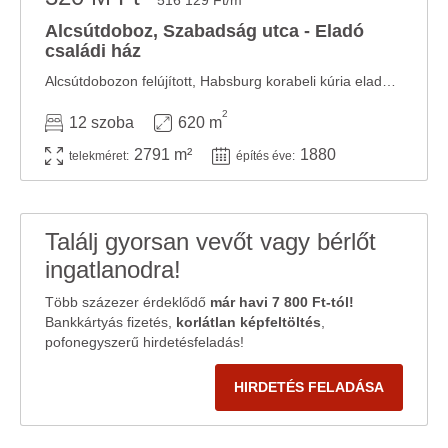
516 129 Ft/m
Alcsútdoboz, Szabadság utca - Eladó
családi ház
Alcsútdobozon felújított, Habsburg korabeli kúria eladó! A Habsburg család 1880 körül ...
2
12 szoba
620 m
2791 m²
1880
telekméret:
építés éve:
Találj gyorsan vevőt vagy bérlőt
ingatlanodra!
Több százezer érdeklődő
már havi 7 800 Ft-tól!
Bankkártyás fizetés,
korlátlan képfeltöltés
,
pofonegyszerű hirdetésfeladás!
HIRDETÉS FELADÁSA