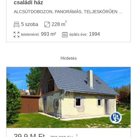
családi ház
ALCSÚTDOBOZON, PANORÁMÁS, TELJESKÖRŰEN FELÚJÍTOTT CSALÁDI HÁZ ELADÓ Alcsútdoboz ...
2
5 szoba
228 m
993 m²
1994
telekméret:
építés éve:
39.9 M Ft
2