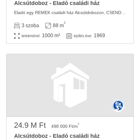
Alcsútdoboz - Eladó családi ház
Eladó egy REMEK családi ház Alcsútdobozon, CSENDES mellékutcában! Jellemzők: Jelenleg két ...
2
3 szoba
88 m
1000 m²
1969
telekméret:
építés éve:
24.9 M Ft
2
498 000 Ft/m
Alcsútdoboz - Eladó családi ház