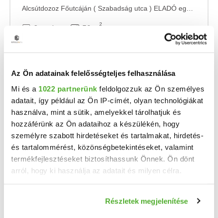
Alcsútdozoz Főutcáján ( Szabadság utca ) ELADÓ egy 2500 nm nagyságú telek,rajta egy 2 ...
2
2 szoba
50 m
2500 m²
1950
telekméret:
építés éve:
Az Ön adatainak felelősségteljes felhasználása
Mi és a
1022 partnerünk
feldolgozzuk az Ön személyes
adatait, így például az Ön IP-címét, olyan technológiákat
használva, mint a sütik, amelyekkel tárolhatjuk és
hozzáférünk az Ön adataihoz a készülékén, hogy
személyre szabott hirdetéseket és tartalmakat, hirdetés-
és tartalommérést, közönségbetekintéseket, valamint
termékfejlesztéseket biztosíthassunk Önnek. Ön dönt
arról, hogy ki használja az adatait és milyen célra.
Ha engedélyezi, a következőt is meg szeretnénk tenni:
Részletek megjelenítése
33 M Ft
2
Információgyűjtés az Ön földrajzi elhelyezkedéséről
412 500 Ft/m