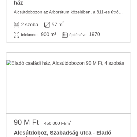
ház
Alcsútdobozon az Arborétum közelében, a 811-es útról megközelíthető telken takaros ...
2
2 szoba
57 m
900 m²
1970
telekméret:
építés éve:
90 M Ft
2
450 000 Ft/m
Alcsútdoboz, Szabadság utca - Eladó