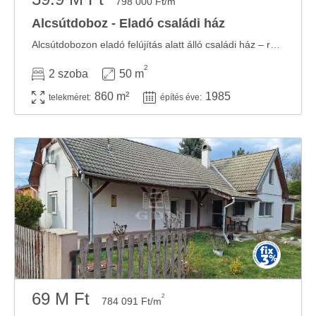
798 000 Ft/m
Alcsútdoboz - Eladó családi ház
Alcsútdobozon eladó felújítás alatt álló családi ház – rengeteg lehetőséggel! Az ...
2
2 szoba
50 m
860 m²
1985
telekméret:
építés éve:
69 M Ft
2
784 091 Ft/m