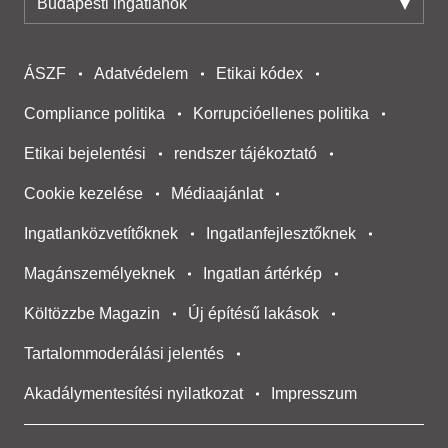
Budapesti ingatlanok
ÁSZF
Adatvédelem
Etikai kódex
Compliance politika
Korrupcióellenes politika
Etikai bejelentési
rendszer tájékoztató
Cookie kezelése
Médiaajánlat
Ingatlanközvetítőknek
Ingatlanfejlesztőknek
Magánszemélyeknek
Ingatlan ártérkép
Költözzbe Magazin
Új építésű lakások
Tartalommoderálási jelentés
Akadálymentesítési nyilatkozat
Impresszum