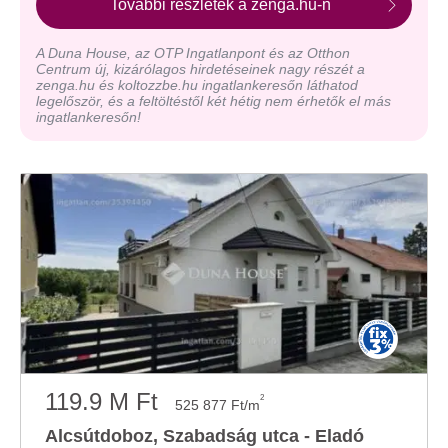
További részletek a zenga.hu-n
A Duna House, az OTP Ingatlanpont és az Otthon
Centrum új, kizárólagos hirdetéseinek nagy részét a
zenga.hu és koltozzbe.hu ingatlankeresőn láthatod
legelőször, és a feltöltéstől két hétig nem érhetők el más
ingatlankeresőn!
119.9 M Ft
2
525 877 Ft/m
Alcsútdoboz, Szabadság utca - Eladó