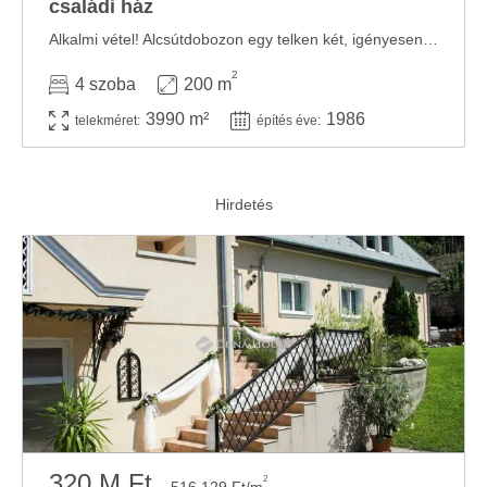
családi ház
Alkalmi vétel! Alcsútdobozon egy telken két, igényesen megépített családi ház eladó! ...
2
4 szoba
200 m
3990 m²
1986
telekméret:
építés éve:
320 M Ft
2