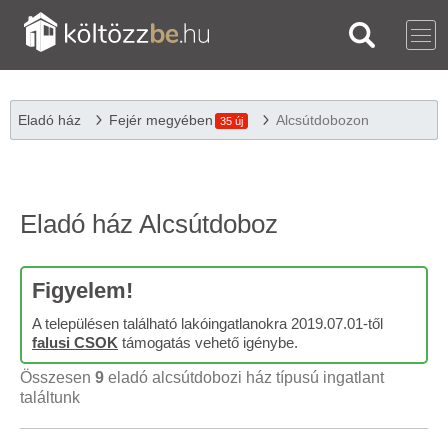
Eladó ház
Fejér megyében
Alcsútdobozon
35 új
Eladó ház Alcsútdoboz
Figyelem!
A településen található lakóingatlanokra 2019.07.01-től
falusi CSOK
támogatás vehető igénybe.
Összesen
9
eladó alcsútdobozi ház típusú ingatlant
találtunk