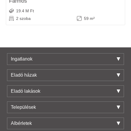
Farmos
19.4 M Ft
2 szoba
59 m²
Ingatlanok
Eladó házak
Eladó lakások
Települések
Albérletek