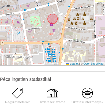
Leaflet
|
©
OpenStreetMap
Pécs ingatlan statisztikái
Négyzetméterár:
Hirdetések száma:
Oktatási intézmények