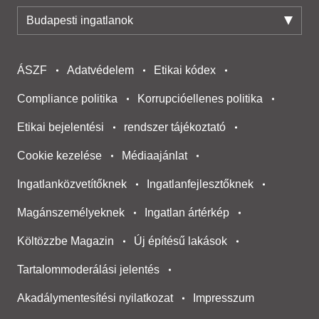
Budapesti ingatlanok
ÁSZF
Adatvédelem
Etikai kódex
Compliance politika
Korrupcióellenes politika
Etikai bejelentési
rendszer tájékoztató
Cookie kezelése
Médiaajánlat
Ingatlanközvetítőknek
Ingatlanfejlesztőknek
Magánszemélyeknek
Ingatlan ártérkép
Költözzbe Magazin
Új építésű lakások
Tartalommoderálási jelentés
Akadálymentesítési nyilatkozat
Impresszum