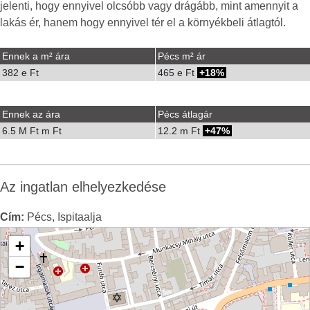
jelenti, hogy ennyivel olcsóbb vagy drágább, mint amennyit a
lakás ér, hanem hogy ennyivel tér el a környékbeli átlagtól.
Ennek a m² ára
Pécs m² ár
382 e Ft
465 e Ft
18%
Ennek az ára
Pécs átlagár
6.5 M Ft m Ft
12.2 m Ft
47%
Az ingatlan elhelyezkedése
Cím:
Pécs, Ispitaalja
+
−