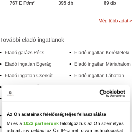
767 E Ft/m²
395 db
69 db
Még több adat >
További eladó ingatlanok
Eladó garázs Pécs
Eladó ingatlan Kerékteleki
Eladó ingatlan Egerág
Eladó ingatlan Máriahalom
Eladó ingatlan Cserkút
Eladó ingatlan Lábatlan
Eladó ingatlan Ácsteszér
Eladó ingatlan Tardos
Eladó ingatlan
Eladó ingatlan Gyód
Kisjakabfalva
Eladó ingatlan
Az Ön adatainak felelősségteljes felhasználása
Eladó ingatlan Ács
Hosszúhetény
Mi és a
1022 partnerünk
feldolgozzuk az Ön személyes
Eladó ingatlan Udvar
Eladó ingatlan
adatait, így például az Ön IP-címét, olyan technológiákat