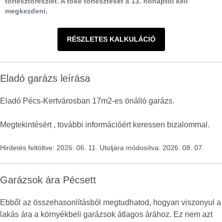
törlesztőrészlet. A tőke törlesztését a 13. hónaptól kell
megkezdeni.
RÉSZLETES KALKULÁCIÓ
Eladó garázs leírása
Eladó Pécs-Kertvárosban 17m2-es önálló garázs.
Megtekintésért , további információért keressen bizalommal.
Hirdetés feltöltve: 2026. 06. 11. Utoljára módosítva: 2026. 08. 07.
Garázsok ára Pécsett
Ebből az összehasonlításból megtudhatod, hogyan viszonyul a
lakás ára a környékbeli garázsok átlagos árához. Ez nem azt