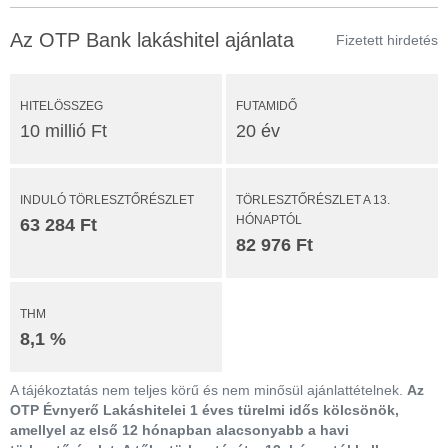
Az OTP Bank lakáshitel ajánlata
Fizetett hirdetés
HITELÖSSZEG
FUTAMIDŐ
10 millió Ft
20 év
INDULÓ TÖRLESZTŐRÉSZLET
TÖRLESZTŐRÉSZLET A 13.
HÓNAPTÓL
63 284 Ft
82 976 Ft
THM
8,1 %
A tájékoztatás nem teljes körű és nem minősül ajánlattételnek.
Az
OTP Évnyerő Lakáshitelei 1 éves türelmi idős kölcsönök,
amellyel az első 12 hónapban alacsonyabb a havi