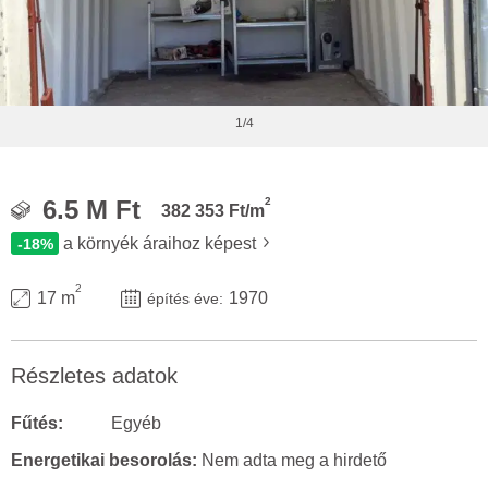
1/4
2
6.5 M Ft
382 353 Ft/m
a környék áraihoz képest
-18%
2
17 m
1970
építés éve:
Részletes adatok
Fűtés:
Egyéb
Energetikai besorolás:
Nem adta meg a hirdető