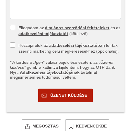
Elfogadom az
általános szerződési feltételeket
és az
adatkezelési tájékoztatót
(kötelező)
Hozzájárulok az
adatkezelési tájékoztatóban
leírtak
szerinti marketing célú megkeresésekhez (opcionális).
* A kérdésre
„Igen”
válasz bejelölése esetén, az
„Üzenet
küldése”
gombra kattintva kijelentem, hogy az OTP Bank
Nyrt.
Adatkezelési tájékoztatójának
tartalmát
megismertem és tudomásul vettem.
ÜZENET KÜLDÉSE
MEGOSZTÁS
KEDVENCEKBE