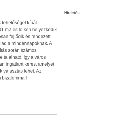
 lehetőséget kínál
701 m2-es telken helyezkedik
san fejlődik és rendezett
ot ad a mindennapoknak. A
jítás során számos
 található, így a város
n ingatlant keres, amelyet
k választás lehet. Az
n bizalommal!