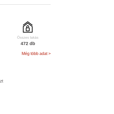
Összes lakás
472 db
Még több adat >
zt