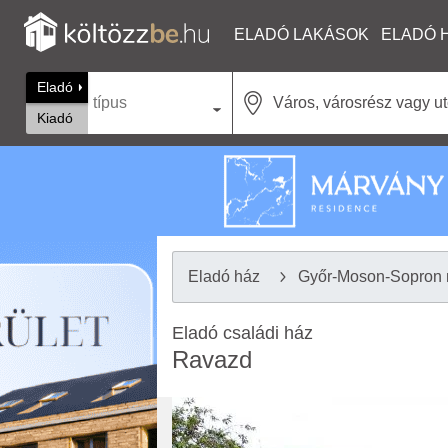
ELADÓ LAKÁSOK
ELADÓ 
Eladó
típus
Kiadó
Eladó ház
Győr-Moson-Sopron
Eladó családi ház
Ravazd