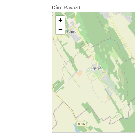
Cím:
Ravazd
+
−