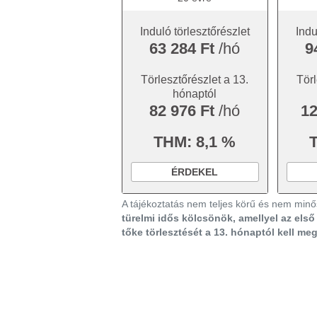
Induló törlesztőrészlet
Indu
63 284 Ft
/hó
9
Törlesztőrészlet a 13.
Törl
hónaptól
82 976 Ft
/hó
12
THM: 8,1 %
ÉRDEKEL
A tájékoztatás nem teljes körű és nem minős
türelmi idős kölcsönök, amellyel az els
tőke törlesztését a 13. hónaptól kell me