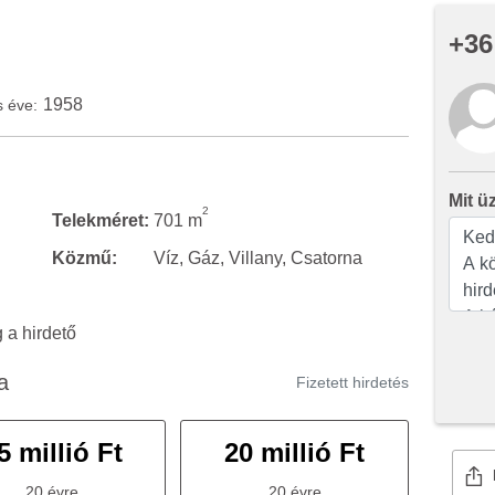
+36
1958
s éve:
Mit ü
2
Telekméret:
701 m
Közmű:
Víz, Gáz, Villany, Csatorna
a hirdető
a
Fizetett hirdetés
5 millió Ft
20 millió Ft
20 évre
20 évre