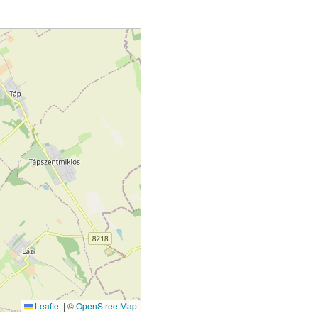
Leaflet
|
©
OpenStreetMap