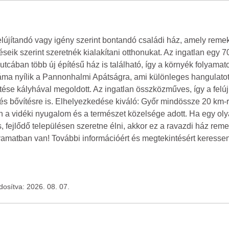
elújítandó vagy igény szerint bontandó családi ház, amely remek
seik szerint szeretnék kialakítani otthonukat. Az ingatlan egy 
tcában több új építésű ház is található, így a környék folyamato
ráma nyílik a Pannonhalmi Apátságra, ami különleges hangulat
űtése kályhával megoldott. Az ingatlan összközműves, így a felú
és bővítésre is. Elhelyezkedése kiváló: Győr mindössze 20 km-re
 a vidéki nyugalom és a természet közelsége adott. Ha egy olya
, fejlődő településen szeretne élni, akkor ez a ravazdi ház reme
lyamatban van! További információért és megtekintésért keresse
ódosítva: 2026. 08. 07.