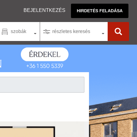
BEJELENTKEZÉS
HIRDETÉS FELADÁSA
szobák
részletes keresés