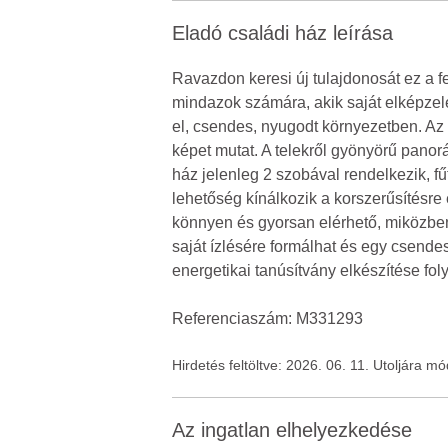
Eladó családi ház leírása
Ravazdon keresi új tulajdonosát ez a f
mindazok számára, akik saját elképzelé
el, csendes, nyugodt környezetben. Az u
képet mutat. A telekről gyönyörű pano
ház jelenleg 2 szobával rendelkezik, f
lehetőség kínálkozik a korszerűsítésre 
könnyen és gyorsan elérhető, miközben
saját ízlésére formálhat és egy csendes
energetikai tanúsítvány elkészítése fo
Referenciaszám: M331293
Hirdetés feltöltve: 2026. 06. 11. Utoljára m
Az ingatlan elhelyezkedése