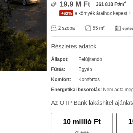
2
19.9 M Ft
361 818 Ft/m
a környék áraihoz képest
+62%
2 szoba
55 m²
építé
Részletes adatok
Állapot:
Felújítandó
Fűtés:
Egyéb
Komfort:
Komfortos
Energetikai besorolás:
Nem adta meg 
Az OTP Bank lakáshitel ajánlat
10 millió Ft
1
20 évre