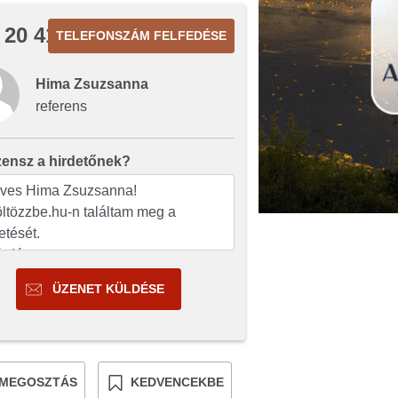
 20 419
TELEFONSZÁM FELFEDÉSE
Hima Zsuzsanna
referens
zensz a hirdetőnek?
ÜZENET KÜLDÉSE
MEGOSZTÁS
KEDVENCEKBE