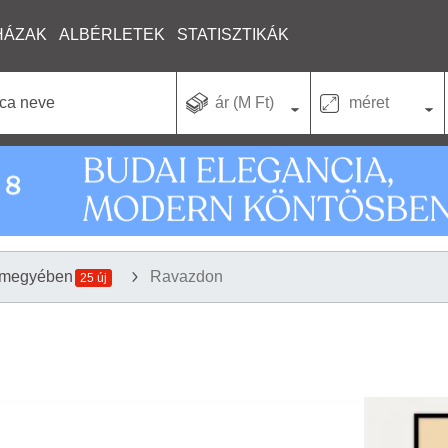
HÁZAK
ALBÉRLETEK
STATISZTIKÁK
ár (M Ft)
méret
 megyében
Ravazdon
25 új