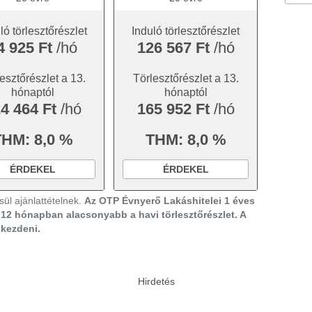
ló törlesztőrészlet
Induló törlesztőrészlet
4 925 Ft
/hó
126 567 Ft
/hó
esztőrészlet a 13.
Törlesztőrészlet a 13.
hónaptól
hónaptól
4 464 Ft
/hó
165 952 Ft
/hó
THM: 8,0 %
THM: 8,0 %
ÉRDEKEL
ÉRDEKEL
ül ajánlattételnek.
Az OTP Évnyerő Lakáshitelei 1 éves
ő 12 hónapban alacsonyabb a havi törlesztőrészlet. A
gkezdeni.