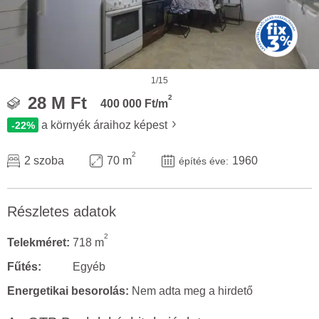
1/15
2
28 M Ft
400 000 Ft/m
a környék áraihoz képest
-22%
2
2 szoba
70 m
1960
építés éve:
Részletes adatok
2
Telekméret:
718 m
Fűtés:
Egyéb
Energetikai besorolás:
Nem adta meg a hirdető