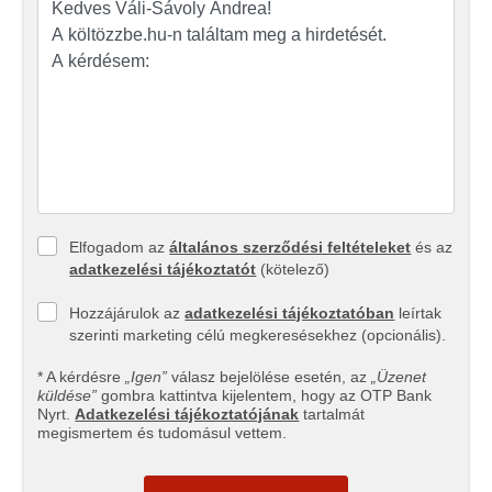
Elfogadom az
általános szerződési feltételeket
és az
adatkezelési tájékoztatót
(kötelező)
Hozzájárulok az
adatkezelési tájékoztatóban
leírtak
szerinti marketing célú megkeresésekhez (opcionális).
* A kérdésre
„Igen”
válasz bejelölése esetén, az
„Üzenet
küldése”
gombra kattintva kijelentem, hogy az OTP Bank
Nyrt.
Adatkezelési tájékoztatójának
tartalmát
megismertem és tudomásul vettem.