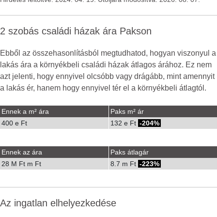
2 szobás családi házak ára Pakson
Ebből az összehasonlításból megtudhatod, hogyan viszonyul a
lakás ára a környékbeli családi házak átlagos árához. Ez nem
azt jelenti, hogy ennyivel olcsóbb vagy drágább, mint amennyit
a lakás ér, hanem hogy ennyivel tér el a környékbeli átlagtól.
Ennek a m² ára
Paks m² ár
400 e Ft
132 e Ft
-204%
Ennek az ára
Paks átlagár
28 M Ft m Ft
8.7 m Ft
-223%
Az ingatlan elhelyezkedése