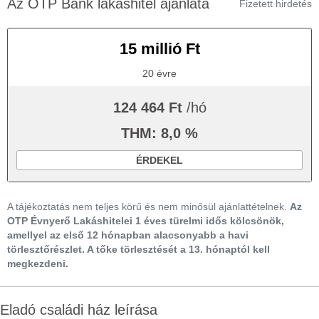
Az OTP Bank lakáshitel ajánlata
Fizetett hirdetés
15 millió Ft
20 évre
124 464 Ft
/hó
THM: 8,0 %
ÉRDEKEL
A tájékoztatás nem teljes körű és nem minősül ajánlattételnek.
Az
OTP Évnyerő Lakáshitelei 1 éves türelmi idős kölcsönök,
amellyel az első 12 hónapban alacsonyabb a havi
törlesztőrészlet. A tőke törlesztését a 13. hónaptól kell
megkezdeni.
Eladó családi ház leírása