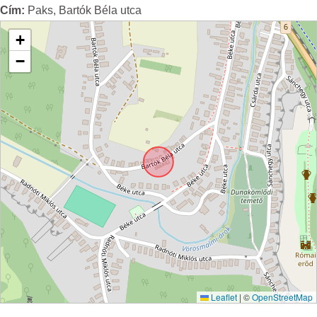
Cím:
Paks, Bartók Béla utca
+
−
Leaflet
|
©
OpenStreetMap