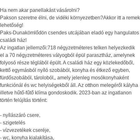
Ha nem akar panellakást vásárolni?
Pakson szeretne élni, de vidéki környezetben?Akkor itt a remek
lehetőség!
Paks-Dunakömlődön csendes utcájában eladó egy hangulatos
családi ház!
Az ingatlan jellemzői:718 négyzetméteres telken helyezkedik
el a 70 négyzetméteres vályogból épül parasztház, amelynek
folyosó része téglából épült. A családi ház egy közlekedőből,
kettő egymásból nyíló szobából, konyha és étkező egyben,
fürdőszobából, tároloból,, amely jelenleg mosókonyhaként
funkciónál és wc helyiségekből áll. Az otthon melegéről kályha
illetve hűtő-fűtő klíma gondoskodik. 2023-ban az ingatlanon
történ felújítás történt:
- nyílászáró csere,
- szigetelés
- vízvezetékek cseréje,
- wc, konyha kialakítása,