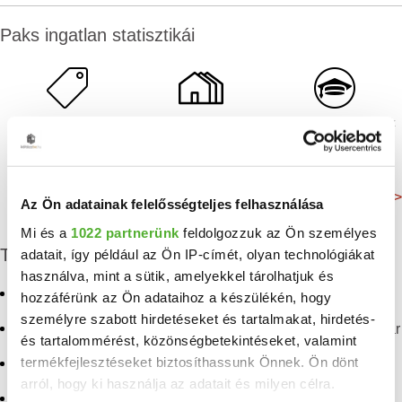
Paks ingatlan statisztikái
Négyzetméterár:
Hirdetések száma:
Oktatási intézmények
702 E Ft/m²
153 db
12 db
Még több adat >
Az Ön adatainak felelősségteljes felhasználása
Mi és a
1022 partnerünk
feldolgozzuk az Ön személyes
További eladó ingatlanok
adatait, így például az Ön IP-címét, olyan technológiákat
használva, mint a sütik, amelyekkel tárolhatjuk és
Eladó családi ház Paks
Eladó ingatlan Kéty
hozzáférünk az Ön adataihoz a készülékén, hogy
személyre szabott hirdetéseket és tartalmakat, hirdetés-
Eladó sorház Paks
Eladó ingatlan Dunaföldvár
és tartalommérést, közönségbetekintéseket, valamint
termékfejlesztéseket biztosíthassunk Önnek. Ön dönt
Eladó ház Paks
Eladó ingatlan Bölcske
arról, hogy ki használja az adatait és milyen célra.
Eladó ingatlan Paks
Eladó ingatlan