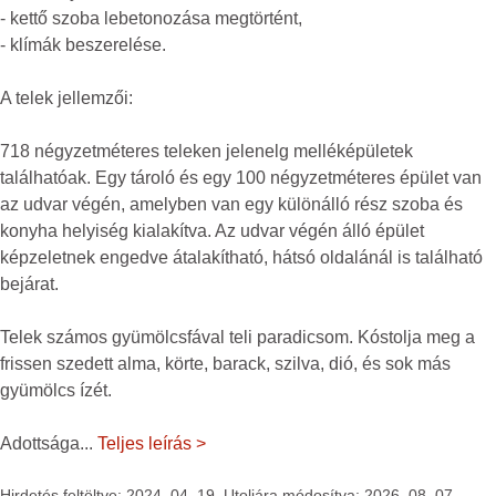
- kettő szoba lebetonozása megtörtént,
- klímák beszerelése.
A telek jellemzői:
718 négyzetméteres teleken jelenelg melléképületek
találhatóak. Egy tároló és egy 100 négyzetméteres épület van
az udvar végén, amelyben van egy különálló rész szoba és
konyha helyiség kialakítva. Az udvar végén álló épület
képzeletnek engedve átalakítható, hátsó oldalánál is található
bejárat.
Telek számos gyümölcsfával teli paradicsom. Kóstolja meg a
frissen szedett alma, körte, barack, szilva, dió, és sok más
gyümölcs ízét.
Adottsága
...
Teljes leírás >
Hirdetés feltöltve: 2024. 04. 19. Utoljára módosítva: 2026. 08. 07.