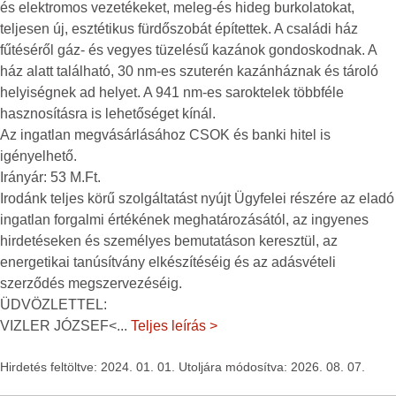
és elektromos vezetékeket, meleg-és hideg burkolatokat,
teljesen új, esztétikus fürdőszobát építettek. A családi ház
fűtéséről gáz- és vegyes tüzelésű kazánok gondoskodnak. A
ház alatt található, 30 nm-es szuterén kazánháznak és tároló
helyiségnek ad helyet. A 941 nm-es saroktelek többféle
hasznosításra is lehetőséget kínál.
Az ingatlan megvásárlásához CSOK és banki hitel is
igényelhető.
Irányár: 53 M.Ft.
Irodánk teljes körű szolgáltatást nyújt Ügyfelei részére az eladó
ingatlan forgalmi értékének meghatározásától, az ingyenes
hirdetéseken és személyes bemutatáson keresztül, az
energetikai tanúsítvány elkészítéséig és az adásvételi
szerződés megszervezéséig.
ÜDVÖZLETTEL:
VIZLER JÓZSEF<
...
Teljes leírás >
Hirdetés feltöltve: 2024. 01. 01. Utoljára módosítva: 2026. 08. 07.