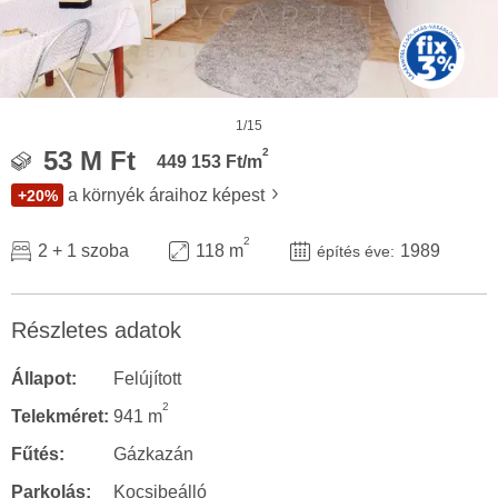
1/15
2
53 M Ft
449 153 Ft/m
a környék áraihoz képest
+20%
2
2 + 1 szoba
118 m
1989
építés éve:
Részletes adatok
Állapot:
Felújított
2
Telekméret:
941 m
Fűtés:
Gázkazán
Parkolás:
Kocsibeálló