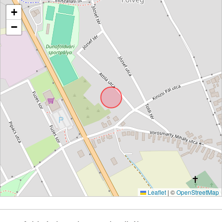
+
−
Leaflet
|
©
OpenStreetMap