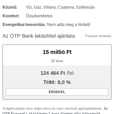
Közmű:
Víz, Gáz, Villany, Csatorna, Szélessáv
Komfort:
Összkomfortos
Energetikai besorolás:
Nem adta meg a hirdető
Az OTP Bank lakáshitel ajánlata
Fizetett hirdetés
15 millió Ft
20 évre
124 464 Ft
/hó
THM: 8,0 %
ÉRDEKEL
A tájékoztatás nem teljes körű és nem minősül ajánlattételnek.
Az
OTP Évnyerő Lakáshitelei 1 éves türelmi idős kölcsönök,