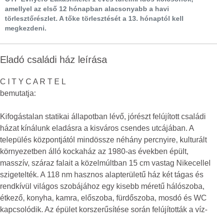
amellyel az első 12 hónapban alacsonyabb a havi
törlesztőrészlet. A tőke törlesztését a 13. hónaptól kell
megkezdeni.
Eladó családi ház leírása
C I T Y C A R T E L
bemutatja:
Kifogástalan statikai állapotban lévő, jórészt felújított családi
házat kínálunk eladásra a kisváros csendes utcájában. A
település központjától mindössze néhány percnyire, kulturált
környezetben álló kockaház az 1980-as években épült,
masszív, száraz falait a közelmúltban 15 cm vastag Nikecellel
szigetelték. A 118 nm hasznos alapterületű ház két tágas és
rendkívül világos szobájához egy kisebb méretű hálószoba,
étkező, konyha, kamra, előszoba, fürdőszoba, mosdó és WC
kapcsolódik. Az épület korszerűsítése során felújították a víz-