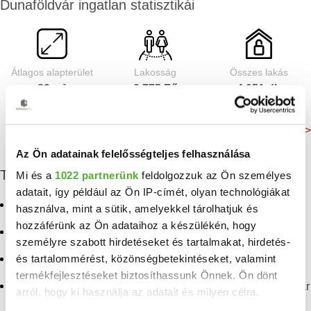
Dunaföldvár ingatlan statisztikái
Átlagos alapterület
Lakosság
Összes lakás
82 m²
8 775 Fő
4 051 db
Még több adat >
Az Ön adatainak felelősségteljes felhasználása
További eladó ingatlanok
Mi és a
1022 partnerünk
feldolgozzuk az Ön személyes
adatait, így például az Ön IP-címét, olyan technológiákat
Eladó ház Dunaföldvár
Eladó ingatlan Pálfa
használva, mint a sütik, amelyekkel tárolhatjuk és
hozzáférünk az Ön adataihoz a készülékén, hogy
Eladó ingatlan Gerjen
Eladó ingatlan Bölcske
személyre szabott hirdetéseket és tartalmakat, hirdetés-
és tartalommérést, közönségbetekintéseket, valamint
Eladó ingatlan Kéty
Eladó ingatlan Őcsény
termékfejlesztéseket biztosíthassunk Önnek. Ön dönt
Eladó ingatlan
Eladó ingatlan Dunaföldvár
arról, hogy ki használja az adatait és milyen célra.
Nagymányok