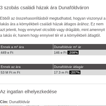
3 szobás családi házak ára Dunaföldváron
Ebből az összehasonlításból megtudhatod, hogyan viszonyul a
lakás ára a környékbeli családi házak átlagos árához. Ez nem
azt jelenti, hogy ennyivel olcsóbb vagy drágább, mint amennyit
a lakás ér, hanem hogy ennyivel tér el a környékbeli átlagtól.
Ennek a m² ára
Dunaföldvár m² ár
449 e Ft
146 e Ft
-208%
Ennek az ára
Dunaföldvár átlagár
53 M Ft m Ft
17.3 m Ft
-207%
Az ingatlan elhelyezkedése
Cím:
Dunaföldvár