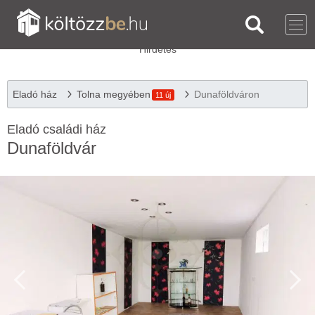
Eladó ház
Tolna megyében
Dunaföldváron
11 új
Eladó családi ház
Dunaföldvár