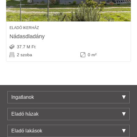
ELADÓ IKERHÁZ
Nádasdladány
37.7 M Ft
2 szoba
0 m²
Ingatlanok
Eladó házak
Eladó lakások