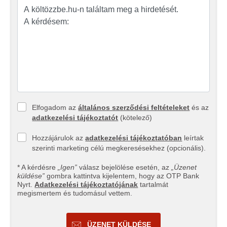
Elfogadom az
általános szerződési feltételeket
és az
adatkezelési tájékoztatót
(kötelező)
Hozzájárulok az
adatkezelési tájékoztatóban
leírtak
szerinti marketing célú megkeresésekhez (opcionális).
* A kérdésre
„Igen”
válasz bejelölése esetén, az
„Üzenet
küldése”
gombra kattintva kijelentem, hogy az OTP Bank
Nyrt.
Adatkezelési tájékoztatójának
tartalmát
megismertem és tudomásul vettem.
ÜZENET KÜLDÉSE