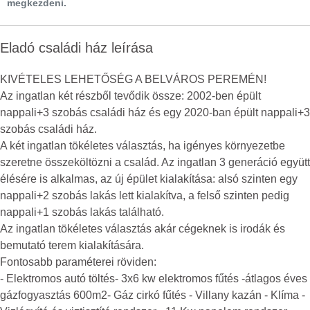
megkezdeni.
Eladó családi ház leírása
KIVÉTELES LEHETŐSÉG A BELVÁROS PEREMÉN!
Az ingatlan két részből tevődik össze: 2002-ben épült
nappali+3 szobás családi ház és egy 2020-ban épült nappali+3
szobás családi ház.
A két ingatlan tökéletes választás, ha igényes környezetbe
szeretne összeköltözni a család. Az ingatlan 3 generáció együtt
élésére is alkalmas, az új épület kialakítása: alsó szinten egy
nappali+2 szobás lakás lett kialakítva, a felső szinten pedig
nappali+1 szobás lakás található.
Az ingatlan tökéletes választás akár cégeknek is irodák és
bemutató terem kialakítására.
Fontosabb paraméterei röviden:
- Elektromos autó töltés- 3x6 kw elektromos fűtés -átlagos éves
gázfogyasztás 600m2- Gáz cirkó fűtés - Villany kazán - Klíma -