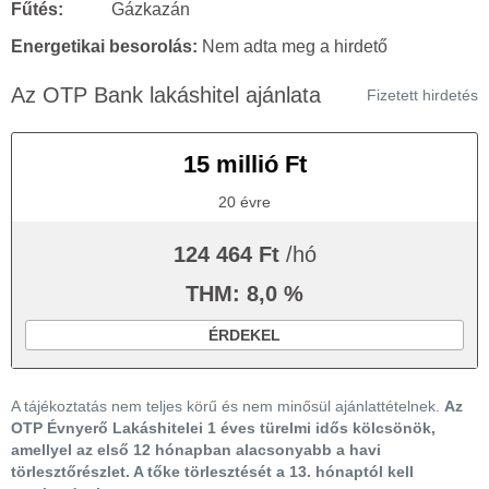
Fűtés:
Gázkazán
Energetikai besorolás:
Nem adta meg a hirdető
Az OTP Bank lakáshitel ajánlata
Fizetett hirdetés
15 millió Ft
20 évre
124 464 Ft
/hó
THM: 8,0 %
ÉRDEKEL
A tájékoztatás nem teljes körű és nem minősül ajánlattételnek.
Az
OTP Évnyerő Lakáshitelei 1 éves türelmi idős kölcsönök,
amellyel az első 12 hónapban alacsonyabb a havi
törlesztőrészlet. A tőke törlesztését a 13. hónaptól kell