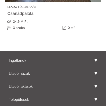
ELADÓ TÉGLALAKÁS
Csanádpalota
24.9 M Ft
3 szoba
0 m²
Ingatlanok
Eladó házak
Eladó lakások
Települések