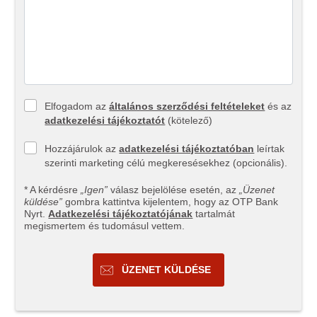
Elfogadom az
általános szerződési feltételeket
és az
adatkezelési tájékoztatót
(kötelező)
Hozzájárulok az
adatkezelési tájékoztatóban
leírtak
szerinti marketing célú megkeresésekhez (opcionális).
* A kérdésre
„Igen”
válasz bejelölése esetén, az
„Üzenet
küldése”
gombra kattintva kijelentem, hogy az OTP Bank
Nyrt.
Adatkezelési tájékoztatójának
tartalmát
megismertem és tudomásul vettem.
ÜZENET KÜLDÉSE