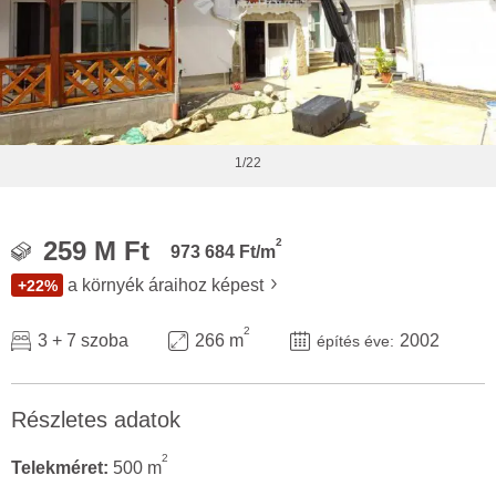
1/22
2
259 M Ft
973 684 Ft/m
a környék áraihoz képest
+22%
2
3 + 7 szoba
266 m
2002
építés éve:
Részletes adatok
2
Telekméret:
500 m