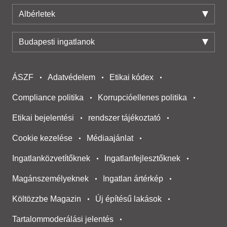
Albérletek
Budapesti ingatlanok
ÁSZF
Adatvédelem
Etikai kódex
Compliance politika
Korrupcióellenes politika
Etikai bejelentési
rendszer tájékoztató
Cookie kezelése
Médiaajánlat
Ingatlanközvetítőknek
Ingatlanfejlesztőknek
Magánszemélyeknek
Ingatlan ártérkép
Költözzbe Magazin
Új építésű lakások
Tartalommoderálási jelentés