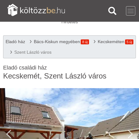
Eladó ház
Bács-Kiskun megyében
Kecskeméten
8 új
5 új
Szent László város
Eladó családi ház
Kecskemét, Szent László város