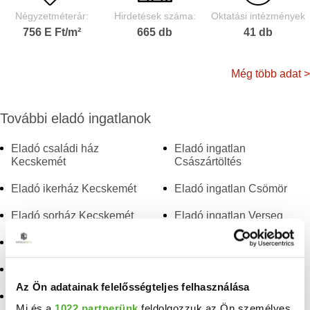
Négyzetméterár:
Hirdetések száma:
Oktatási intézmények
756 E Ft/m²
665 db
41 db
Még több adat >
További eladó ingatlanok
Eladó családi ház
Eladó ingatlan
Kecskemét
Császártöltés
Eladó ikerház Kecskemét
Eladó ingatlan Csömör
Eladó sorház Kecskemét
Eladó ingatlan Verseg
Eladó ház Kecskemét
Eladó ingatlan Úri
Eladó ingatlan Cegléd
Eladó ingatlan Sóskút
Az Ön adatainak felelősségteljes felhasználása
Eladó ingatlan Törökbálint
Eladó ingatlan
Mi és a
1022 partnerünk
feldolgozzuk az Ön személyes
Balatonkenese