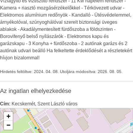
Vizlágyító és viztisztító rendszer - 11 Kw napelem rendszer -
Kamera + riasztó mozgásérzékelőkkel - Térkövezett udvar -
Elektromos alumínium redőnyök - Kandalló - Ütésvédelemmel,
árnyékolóval, szúnyoghálóval szerelt biztonsági üveges
ablakok - Akadálymentesített fürdőszoba a földszinten -
Borovifenyő belső nyílászárók - Elektromos kapu és
garázskapu - 3 Konyha + fürdőszoba - 2 autónak garázs és 2
autónak udvari beálló Ha felkeltette érdeklődését a részletekért
hívjon bizalommal!
Hirdetés feltöltve: 2024. 04. 08. Utoljára módosítva: 2026. 08. 05.
Az ingatlan elhelyezkedése
Cím:
Kecskemét, Szent László város
+
−