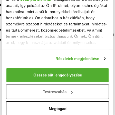
Eladó ingatlan Pócsmegyer
adatait, így például az Ön IP-címét, olyan technológiákat
Eladó ingatlan Nagykáta
használva, mint a sütik, amelyekkel tárolhatjuk és
Eladó ingatlan
hozzáférünk az Ön adataihoz a készülékén, hogy
Szentmártonkáta
Eladó ingatlan
személyre szabott hirdetéseket és tartalmakat, hirdetés-
Szigetmonostor
Eladó ingatlan Kisoroszi
és tartalommérést, közönségbetekintéseket, valamint
Eladó ingatlan Alsónémedi
termékfejlesztéseket biztosíthassunk Önnek. Ön dönt
Eladó ingatlan Majosháza
arról, hogy ki használja az adatait és milyen célra.
Eladó ingatlan Albertirsa
Ha engedélyezi, a következőt is meg szeretnénk tenni:
Részletek megjelenítése
Információgyűjtés az Ön földrajzi elhelyezkedéséről
TELEFONSZÁM FELFEDÉSE
pár méteres pontossággal
3676815002
Az Ön készülékén beazonosítása annak konkrét
Összes süti engedélyezése
tulajdonságainak (ujjlenyomat) aktív ellenőrzésével
Kemecsei Szabin
Tudjon meg többet személyes adatainak feldolgozási
Testreszabás
módjairól és adja meg preferenciáit a
Részletek
Duna House - Kecskemét, Dobó krt.
pontban
. Bármikor módosíthatja vagy visszavonhatja a
Sütinyilatkozathoz való hozzájárulását.
Megtagad
Neved