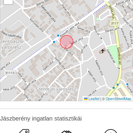
Leaflet
|
©
OpenStreetMap
Jászberény ingatlan statisztikái