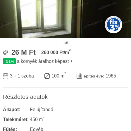
1/8
2
26 M Ft
260 000 Ft/m
a környék áraihoz képest
-51%
2
3 + 1 szoba
100 m
1965
építés éve:
Részletes adatok
Állapot:
Felújítandó
2
Telekméret:
450 m
Fűtés:
Egyéb