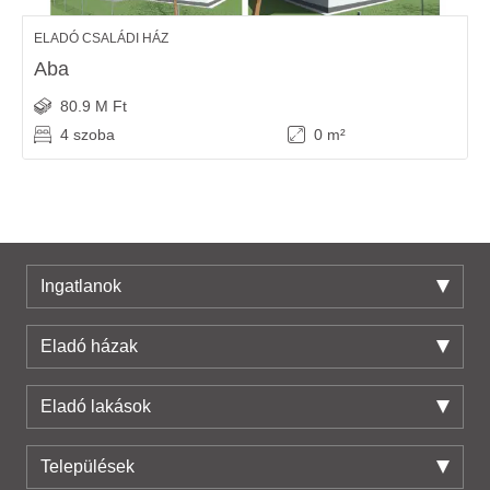
ELADÓ CSALÁDI HÁZ
Aba
80.9 M Ft
4 szoba
0 m²
Ingatlanok
Eladó házak
Eladó lakások
Települések