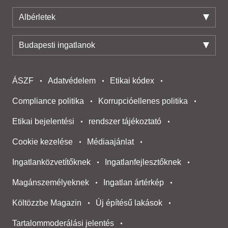
Albérletek
Budapesti ingatlanok
ÁSZF
Adatvédelem
Etikai kódex
Compliance politika
Korrupcióellenes politika
Etikai bejelentési
rendszer tájékoztató
Cookie kezelése
Médiaajánlat
Ingatlanközvetítőknek
Ingatlanfejlesztőknek
Magánszemélyeknek
Ingatlan ártérkép
Költözzbe Magazin
Új építésű lakások
Tartalommoderálási jelentés