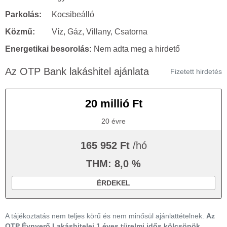
Parkolás:
Kocsibeálló
Közmű:
Víz, Gáz, Villany, Csatorna
Energetikai besorolás:
Nem adta meg a hirdető
Az OTP Bank lakáshitel ajánlata
Fizetett hirdetés
20 millió Ft
20 évre
165 952 Ft
/hó
THM: 8,0 %
ÉRDEKEL
A tájékoztatás nem teljes körű és nem minősül ajánlattételnek.
Az
OTP Évnyerő Lakáshitelei 1 éves türelmi idős kölcsönök,