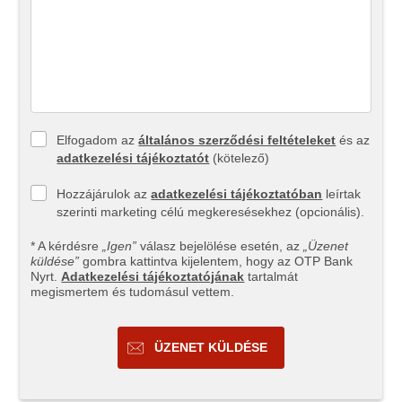
Elfogadom az
általános szerződési feltételeket
és az
adatkezelési tájékoztatót
(kötelező)
Hozzájárulok az
adatkezelési tájékoztatóban
leírtak
szerinti marketing célú megkeresésekhez (opcionális).
* A kérdésre
„Igen”
válasz bejelölése esetén, az
„Üzenet
küldése”
gombra kattintva kijelentem, hogy az OTP Bank
Nyrt.
Adatkezelési tájékoztatójának
tartalmát
megismertem és tudomásul vettem.
ÜZENET KÜLDÉSE