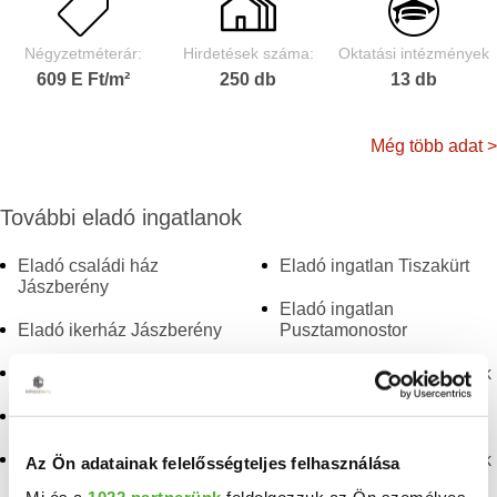
Négyzetméterár:
Hirdetések száma:
Oktatási intézmények
609 E Ft/m²
250 db
13 db
Még több adat >
További eladó ingatlanok
Eladó családi ház
Eladó ingatlan Tiszakürt
Jászberény
Eladó ingatlan
Eladó ikerház Jászberény
Pusztamonostor
Eladó ház Jászberény
Eladó ingatlan Szászberek
Eladó ingatlan Kisújszállás
Eladó ingatlan Alattyán
Eladó ingatlan
Eladó ingatlan Abádszalók
Az Ön adatainak felelősségteljes felhasználása
Jászfelsőszentgyörgy