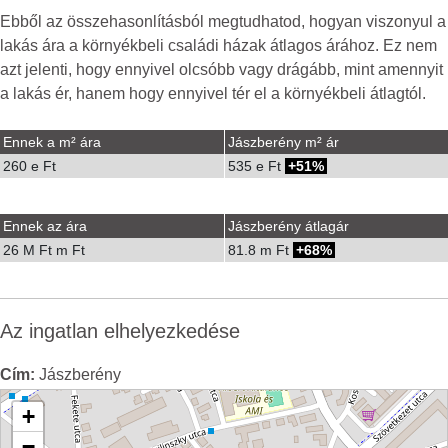
Ebből az összehasonlításból megtudhatod, hogyan viszonyul a
lakás ára a környékbeli családi házak átlagos árához. Ez nem
azt jelenti, hogy ennyivel olcsóbb vagy drágább, mint amennyit
a lakás ér, hanem hogy ennyivel tér el a környékbeli átlagtól.
Ennek a m² ára
Jászberény m² ár
260 e Ft
535 e Ft
51%
Ennek az ára
Jászberény átlagár
26 M Ft m Ft
81.8 m Ft
68%
Az ingatlan elhelyezkedése
Cím:
Jászberény
+
−