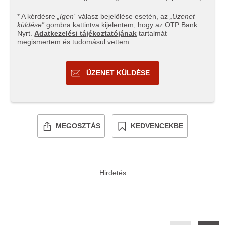
* A kérdésre
„Igen”
válasz bejelölése esetén, az
„Üzenet
küldése”
gombra kattintva kijelentem, hogy az OTP Bank
Nyrt.
Adatkezelési tájékoztatójának
tartalmát
megismertem és tudomásul vettem.
ÜZENET KÜLDÉSE
MEGOSZTÁS
KEDVENCEKBE