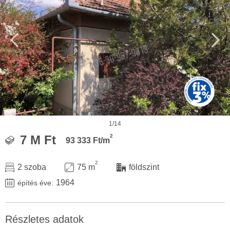
1/14
2
7 M Ft
93 333 Ft/m
2
2 szoba
75 m
földszint
1964
építés éve:
Részletes adatok