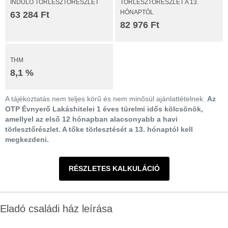
INDULÓ TÖRLESZTŐRÉSZLET
TÖRLESZTŐRÉSZLET A 13.
HÓNAPTÓL
63 284 Ft
82 976 Ft
THM
8,1 %
A tájékoztatás nem teljes körű és nem minősül ajánlattételnek.
Az
OTP Évnyerő Lakáshitelei 1 éves türelmi idős kölcsönök,
amellyel az első 12 hónapban alacsonyabb a havi
törlesztőrészlet. A tőke törlesztését a 13. hónaptól kell
megkezdeni.
RÉSZLETES KALKULÁCIÓ
Eladó családi ház leírása