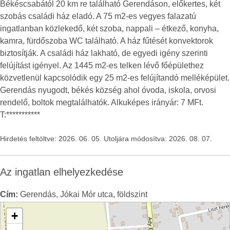
Békéscsabától 20 km re található Gerendáson, előkertes, két
szobás családi ház eladó. A 75 m2-es vegyes falazatú
ingatlanban közlekedő, két szoba, nappali – étkező, konyha,
kamra, fürdőszoba WC található. A ház fűtését konvektorok
biztosítják. A családi ház lakható, de egyedi igény szerinti
felújítást igényel. Az 1445 m2-es telken lévő főépülethez
közvetlenül kapcsolódik egy 25 m2-es felújítandó melléképület.
Gerendás nyugodt, békés község ahol óvoda, iskola, orvosi
rendelő, boltok megtalálhatók. Alkuképes irányár: 7 MFt.
T:***********
Hirdetés feltöltve: 2026. 06. 05. Utoljára módosítva: 2026. 08. 07.
Az ingatlan elhelyezkedése
Cím:
Gerendás, Jókai Mór utca, földszint
+