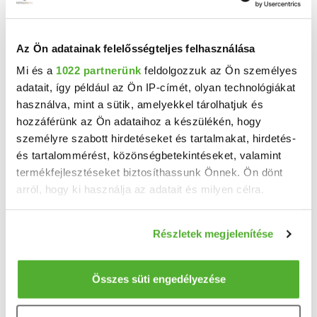
TELEFONSZÁM FELFEDÉSE
+36 30 967
Az Ön adatainak felelősségteljes felhasználása
Mi és a
1022 partnerünk
feldolgozzuk az Ön személyes
Dosa Lajos
adatait, így például az Ön IP-címét, olyan technológiákat
Csabai Ingatlanpiac
használva, mint a sütik, amelyekkel tárolhatjuk és
hozzáférünk az Ön adataihoz a készülékén, hogy
személyre szabott hirdetéseket és tartalmakat, hirdetés-
Neved
és tartalommérést, közönségbetekintéseket, valamint
termékfejlesztéseket biztosíthassunk Önnek. Ön dönt
arról, hogy ki használja az adatait és milyen célra.
Email címed
Ha engedélyezi, a következőt is meg szeretnénk tenni:
Részletek megjelenítése
Információgyűjtés az Ön földrajzi elhelyezkedéséről
pár méteres pontossággal
Telefonszámod
Az Ön készülékén beazonosítása annak konkrét
Összes süti engedélyezése
tulajdonságainak (ujjlenyomat) aktív ellenőrzésével
Tudjon meg többet személyes adatainak feldolgozási