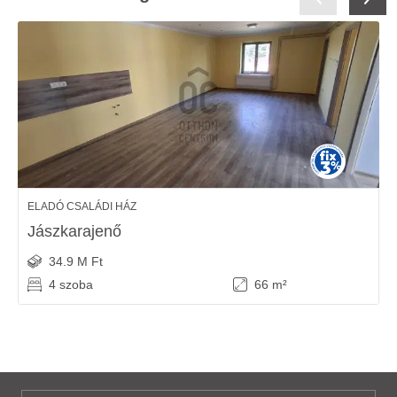
ELADÓ CSALÁDI HÁZ
Jászkarajenő
34.9 M Ft
4 szoba
66 m²