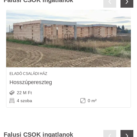
Falusi CSOK ingatlanok
ELADÓ CSALÁDI HÁZ
Hosszúpereszteg
22 M Ft
4 szoba
0 m²
Falusi CSOK ingatlanok