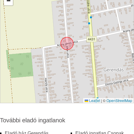
−
Leaflet
|
©
OpenStreetMap
További eladó ingatlanok
Eladó ház Gerendás
Eladó ingatlan Csopak