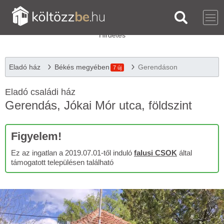
Eladó ház
Békés megyében
Gerendáson
7 új
Eladó családi ház
Gerendás, Jókai Mór utca, földszint
Figyelem!
Ez az ingatlan a 2019.07.01-től induló
falusi CSOK
által
támogatott településen található