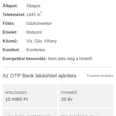
Állapot:
Átlagos
2
Telekméret:
1445 m
Fűtés:
Gázkonvektor
Emelet:
földszint
Közmű:
Víz, Gáz, Villany
Komfort:
Komfortos
Energetikai besorolás:
Nem adta meg a hirdető
Az OTP Bank lakáshitel ajánlata
Fizetett hirdetés
HITELÖSSZEG
FUTAMIDŐ
10 millió Ft
20 év