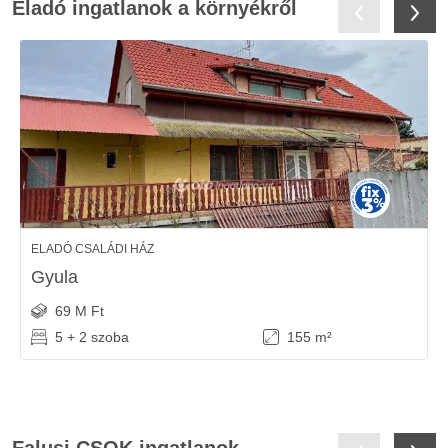
Eladó ingatlanok a környékről
ELADÓ CSALÁDI HÁZ
Gyula
69 M Ft
5 + 2 szoba
155 m²