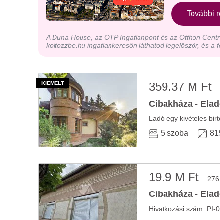
További r
A Duna House, az OTP Ingatlanpont és az Otthon Centru
koltozzbe.hu ingatlankeresőn láthatod legelőször, és a f
359.37 M Ft
Cibakháza - Elad
5 szoba
81
19.9 M Ft
276
Cibakháza - Elad