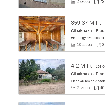
2 szoba
72
359.37 M Ft
Cibakháza - Elad
13 szoba
8
4.2 M Ft
105 0
Cibakháza - Elad
2 szoba
40