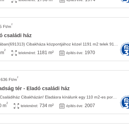
telekméret:
építés éve:
2
5 Ft/m
ó családi ház
Home Property kínálatában(691313) Cibakháza központjához közel 1191 m2 telek 91 m2 hasznos ...
2
 m
1181 m²
1970
telekméret:
építés éve:
2
 636 Ft/m
dság tér - Eladó családi ház
Kiváló elhelyezkedésű Családiház Cibakházán! Eladásra kínálunk egy 110 m2-es porotherm ...
2
0 m
734 m²
2007
telekméret:
építés éve: