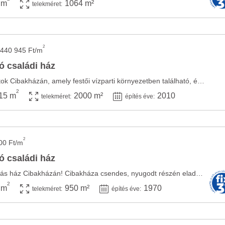
 m
1064 m²
telekméret:
2
440 945 Ft/m
ó családi ház
Eladó egy kivételes birtok Cibakházán, amely festői vízparti környezetben található, és ...
2
15 m
2000 m²
2010
telekméret:
építés éve:
2
00 Ft/m
ó családi ház
Eladó 40 nm es 2 szobás ház Cibakházán! Cibakháza csendes, nyugodt részén eladó egy 40 ...
2
 m
950 m²
1970
telekméret:
építés éve: