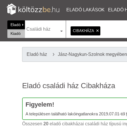
ELADÓ LAKÁSOK
ELADÓ 
Eladó
Családi ház
CIBAKHÁZA
Kiadó
Eladó ház
Jász-Nagykun-Szolnok megyében
Eladó családi ház Cibakháza
Figyelem!
A településen található lakóingatlanokra 2019.07.01-től
Összesen
20
eladó cibakházai családi ház típusú ing