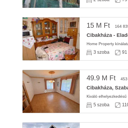
15 M Ft
164 83
Cibakháza - Elad
3 szoba
91
49.9 M Ft
453
Cibakháza, Szaba
5 szoba
11