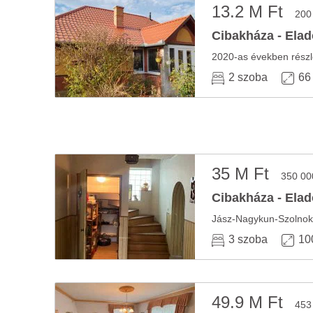
13.2 M Ft
200
Cibakháza - Elad
2 szoba
66
35 M Ft
350 00
Cibakháza - Elad
3 szoba
10
49.9 M Ft
453