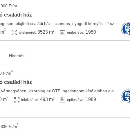
2
 000 Ft/m
ó családi ház
2020-as években részlegesen felújított családi ház - csendes, nyugodt környék - 2 szoba - ...
2
 m
3523 m²
1950
telekméret:
építés éve:
2
0 Ft/m
ó családi ház
Jász-Nagykun-Szolnok vármegyében, kizárólag az OTP Ingatlanpont kínálatában eladásra ...
2
0 m
493 m²
1989
telekméret:
építés éve:
2
 636 Ft/m