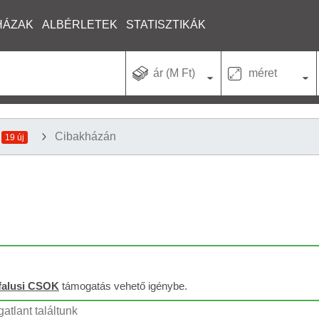
HÁZAK
ALBÉRLETEK
STATISZTIKÁK
ár (M Ft)
méret
Cibakházán
19 új
falusi CSOK
támogatás vehető igénybe.
atlant találtunk