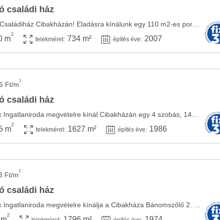
ó családi ház
Kiváló elhelyezkedésű Családiház Cibakházán! Eladásra kínálunk egy 110 m2-es porotherm ...
2
0 m
734 m²
2007
telekméret:
építés éve:
2
6 Ft/m
ó családi ház
A martfűi CasaNetWork Ingatlaniroda megvételre kínál Cibakházán egy 4 szobás, 145 m2-es ...
2
5 m
1627 m²
1986
telekméret:
építés éve:
2
3 Ft/m
ó családi ház
A Martfűi CasaNetWork Ingatlaniroda megvételre kínálja a Cibakháza Bánomszőlő 2. útján ...
2
 m
1796 m²
1974