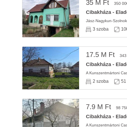
35 M Ft
350 00
Cibakháza - Elad
3 szoba
10
17.5 M Ft
343
Cibakháza - Elad
2 szoba
51
7.9 M Ft
98 75
Cibakháza - Elad