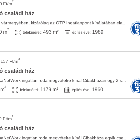
2
0 Ft/m
ó családi ház
Jász-Nagykun-Szolnok vármegyében, kizárólag az OTP Ingatlanpont kínálatában eladásra ...
2
0 m
493 m²
1989
telekméret:
építés éve:
2
 137 Ft/m
ó családi ház
A Kunszentmártoni CasaNetWork ingatlaniroda megvételre kínál Cibakházán egy 2 szobás, ...
2
 m
1179 m²
1960
telekméret:
építés éve:
2
0 Ft/m
ó családi ház
A Kunszentmártoni CasaNetWork ingatlaniroda megvételre kínál Cibakháza egyik csendes ...