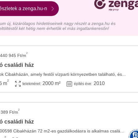
észletek a zenga.hu-n
m új, kizárólagos hirdetéseinek nagy részét a zenga.hu és
eltöltéstől két hétig nem érhetők el más ingatlankeresőn!
2
440 945 Ft/m
ó családi ház
Ladó egy kivételes birtok Cibakházán, amely festői vízparti környezetben található, és ...
2
5 m
2000 m²
2010
telekméret:
építés éve:
2
 389 Ft/m
ó családi ház
Hivatkozási szám: PI-000598 Cibakházán 72 m2-es gazdálkodásra is alkalmas családi ház ...
2