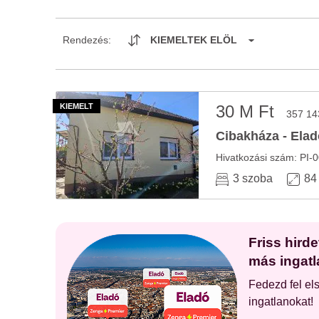
Rendezés:
KIEMELTEK ELÖL
30 M Ft
357 14
Cibakháza - Elad
Hivatkozási szám: PI-
3 szoba
84
Friss hird
más ingatl
Fedezd fel el
ingatlanokat!