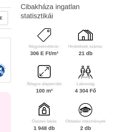
Cibakháza ingatlan
statisztikái
E
Négyzetméterár:
Hirdetések száma:
306 E Ft/m²
21 db
Átlagos alapterület
Lakosság
100 m²
4 304 Fő
Összes lakás
Oktatási intézmények
1 948 db
2 db