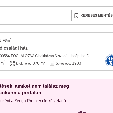
KERESÉS MENTÉS
2
3 Ft/m
ó családi ház
000584 ️FOGLALÓZVA️ Cibakházán 3 szobás, beépíthető ...
2
 m
870 m²
1983
telekméret:
építés éve:
etések, amiket nem találsz meg
ankereső portálon.
sőként a Zenga Premier címkés eladó