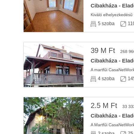
Cibakháza - Elad
5 szoba
11
39 M Ft
268 96
Cibakháza - Elad
4 szoba
14
2.5 M Ft
33 33
Cibakháza - Elad
2 szoba
75