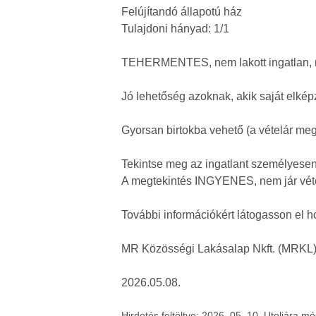
Felújítandó állapotú ház
Tulajdoni hányad: 1/1
TEHERMENTES, nem lakott ingatlan, ne
Jó lehetőség azoknak, akik saját elkép
Gyorsan birtokba vehető (a vételár meg
Tekintse meg az ingatlant személyesen 
A megtekintés INGYENES, nem jár vételi
További információkért látogasson el 
MR Közösségi Lakásalap Nkft. (MRKL
2026.05.08.
Hirdetés feltöltve: 2026. 05. 10. Utoljára m