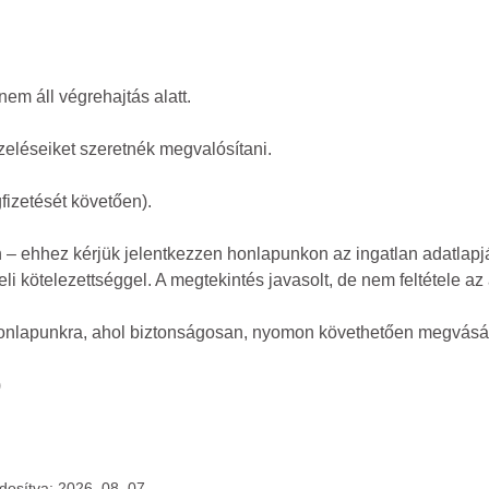
m áll végrehajtás alatt.
zeléseiket szeretnék megvalósítani.
fizetését követően).
– ehhez kérjük jelentkezzen honlapunkon az ingatlan adatlapján
 kötelezettséggel. A megtekintés javasolt, de nem feltétele az 
honlapunkra, ahol biztonságosan, nyomon követhetően megvásáro
)
ódosítva: 2026. 08. 07.