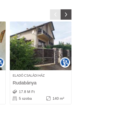
ELADÓ CSALÁDI HÁZ
ELADÓ CSALÁDI HÁZ
Rudabánya
Miskolc
17.8 M Ft
25.9 M Ft
5 szoba
140 m²
4 szoba