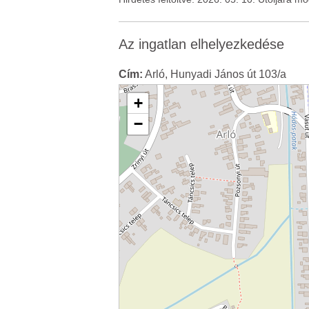
Az ingatlan elhelyezkedése
Cím:
Arló, Hunyadi János út 103/a
+
−