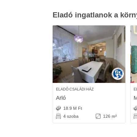
Eladó ingatlanok a körn
ELADÓ CSALÁDI HÁZ
E
Arló
M
18.9 M Ft
4 szoba
126 m²