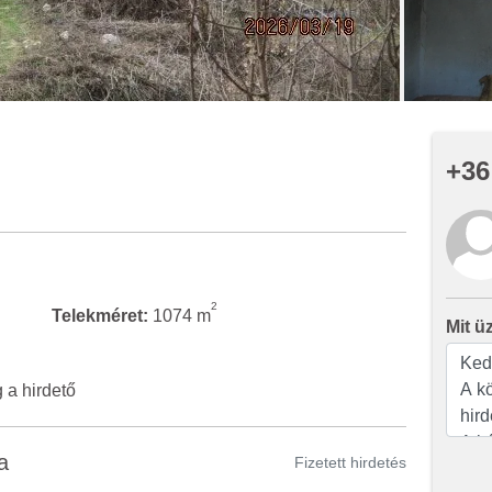
+36
2
Telekméret:
1074 m
Mit ü
a hirdető
a
Fizetett hirdetés