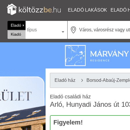
ELADÓ LAKÁSOK
ELADÓ 
Eladó
típus
Kiadó
Eladó ház
Borsod-Abaúj-Zemp
Eladó családi ház
Arló, Hunyadi János út 10
Figyelem!