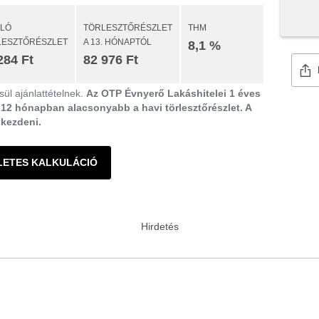
ULÓ
TÖRLESZTŐRÉSZLET
THM
LESZTŐRÉSZLET
A 13. HÓNAPTÓL
8,1 %
284 Ft
82 976 Ft
ül ajánlattételnek.
Az OTP Évnyerő Lakáshitelei 1 éves
ő 12 hónapban alacsonyabb a havi törlesztőrészlet. A
gkezdeni.
LETES KALKULÁCIÓ