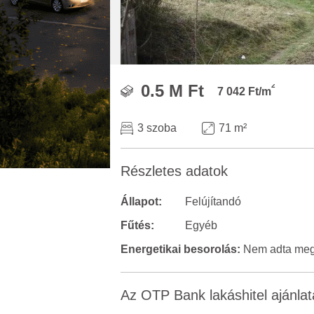
2
0.5 M Ft
7 042 Ft/m
3 szoba
71 m²
Részletes adatok
Állapot:
Felújítandó
Fűtés:
Egyéb
Energetikai besorolás:
Nem adta meg 
Az OTP Bank lakáshitel ajánlat