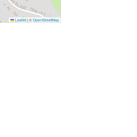
Leaflet
|
©
OpenStreetMap