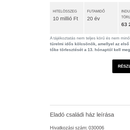
HITELÖSSZEG
FUTAMIDŐ
IND
TÖR
10 millió Ft
20 év
63 
A tájékoztatás nem teljes körű és nem minős
türelmi idős kölcsönök, amellyel az els
tőke törlesztését a 13. hónaptól kell me
RÉSZ
Eladó családi ház leírása
Hivatkozási szám: 030006