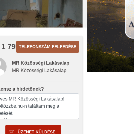
 1 795
TELEFONSZÁM FELFEDÉSE
MR Közösségi Lakásalap
MR Közösségi Lakásalap
zensz a hirdetőnek?
ÜZENET KÜLDÉSE