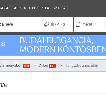
HÁZAK
ALBÉRLETEK
STATISZTIKÁK
ár (M Ft)
méret
lén megyében
Arlón
Hunyadi János úton
8 új
1 új
3/a