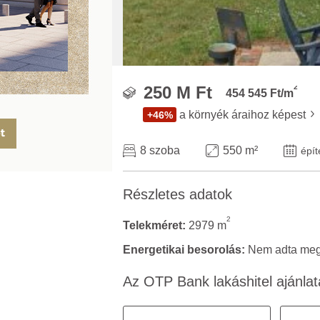
2
250 M Ft
454 545 Ft/m
a környék áraihoz képest
+46%
8 szoba
550 m²
épít
Részletes adatok
2
Telekméret:
2979 m
Energetikai besorolás:
Nem adta meg 
Az OTP Bank lakáshitel ajánlat