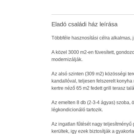
Eladó családi ház leírása
Többféle hasznosítási célra alkalmas,
A közel 3000 m2-en füvesített, gondozo
modernizálják.
Az alsó szinten (309 m2) közösségi ter
kandallóval, teljesen felszerelt konyh
kertre néző 65 m2 fedett grill terasz tal
Az emelten 8 db (2-3-4 ágyas) szoba, 
légkondicionáló tartozik.
Az ingatlan fűtését nagy teljesítményű
kerültek, igy ezek biztosítják a gyakorl