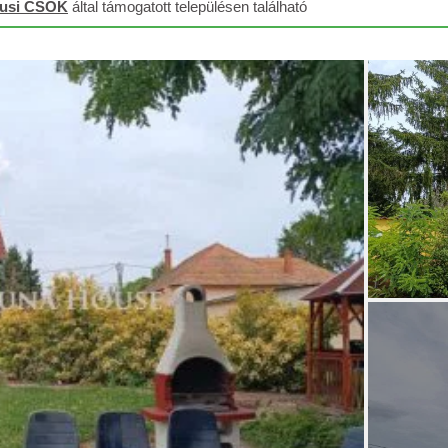
lusi CSOK
által támogatott településen található