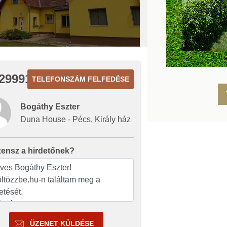
2999187
TELEFONSZÁM FELFEDÉSE
Bogáthy Eszter
Duna House - Pécs, Király ház
zensz a hirdetőnek?
ÜZENET KÜLDÉSE