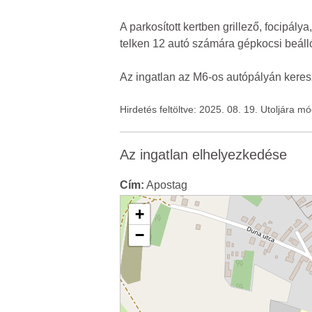
A parkosított kertben grillező, focipál
telken 12 autó számára gépkocsi beálló 
Az ingatlan az M6-os autópályán kereszt
Hirdetés feltöltve: 2025. 08. 19. Utoljára m
Az ingatlan elhelyezkedése
Cím:
Apostag
+
−