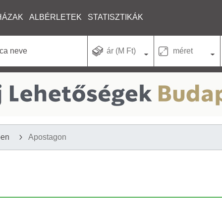
HÁZAK
ALBÉRLETEK
STATISZTIKÁK
ár (M Ft)
méret
ben
Apostagon