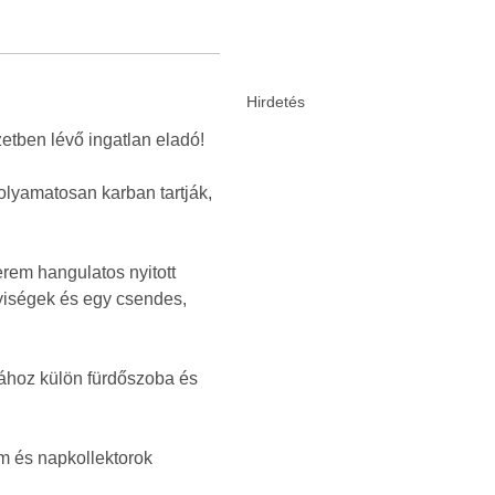
etben lévő ingatlan eladó!
folyamatosan karban tartják,
erem hangulatos nyitott
lyiségek és egy csendes,
bához külön fürdőszoba és
em és napkollektorok