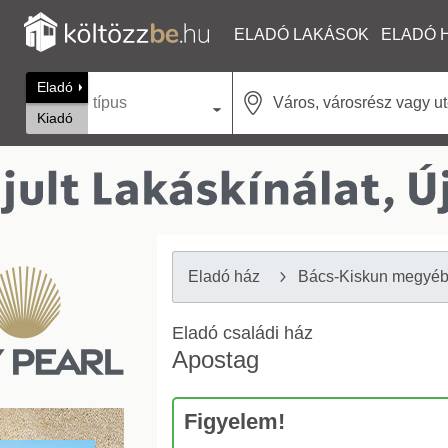
ELADÓ LAKÁSOK
ELADÓ 
Eladó
típus
Kiadó
Eladó ház
Bács-Kiskun megyé
Eladó családi ház
Apostag
Figyelem!