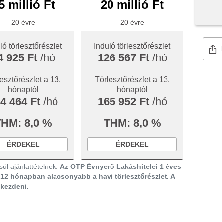
5 millió Ft
20 millió Ft
20 évre
20 évre
ló törlesztőrészlet
Induló törlesztőrészlet
4 925 Ft
/hó
126 567 Ft
/hó
esztőrészlet a 13.
Törlesztőrészlet a 13.
hónaptól
hónaptól
4 464 Ft
/hó
165 952 Ft
/hó
THM: 8,0 %
THM: 8,0 %
ÉRDEKEL
ÉRDEKEL
ül ajánlattételnek.
Az OTP Évnyerő Lakáshitelei 1 éves
ő 12 hónapban alacsonyabb a havi törlesztőrészlet. A
gkezdeni.