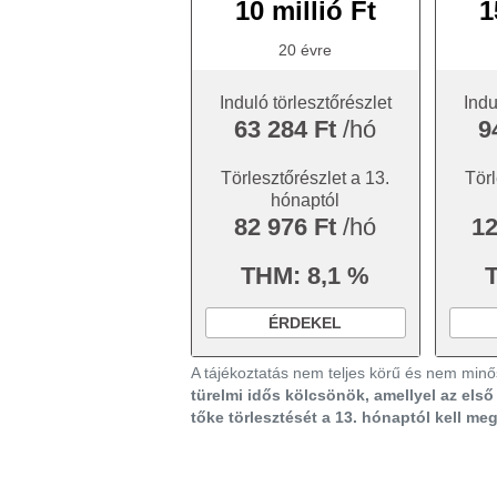
10 millió Ft
1
20 évre
Induló törlesztőrészlet
Indu
63 284 Ft
/hó
9
Törlesztőrészlet a 13.
Törl
hónaptól
82 976 Ft
/hó
12
THM: 8,1 %
ÉRDEKEL
A tájékoztatás nem teljes körű és nem minős
türelmi idős kölcsönök, amellyel az els
tőke törlesztését a 13. hónaptól kell me