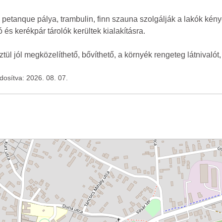
ya, petanque pálya, trambulin, finn szauna szolgálják a lakók kén
és kerékpár tárolók kerültek kialakításra.
ül jól megközelíthető, bővíthető, a környék rengeteg látnivalót
ódosítva: 2026. 08. 07.