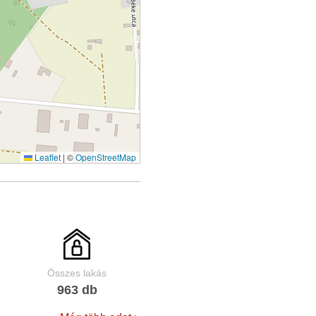
Leaflet
|
©
OpenStreetMap
Összes lakás
963 db