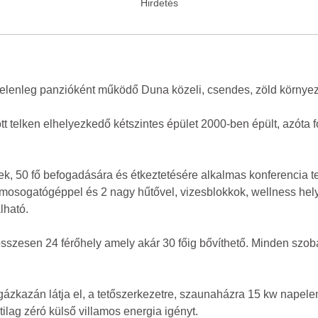
 jelenleg panzióként működő Duna közeli, csendes, zöld környez
tt telken elhelyezkedő kétszintes épület 2000-ben épült, azóta 
ek, 50 fő befogadására és étkeztetésére alkalmas konferencia t
a mosogatógéppel és 2 nagy hűtővel, vizesblokkok, wellness he
álható.
összesen 24 férőhely amely akár 30 főig bővíthető. Minden szo
 gázkazán látja el, a tetőszerkezetre, szaunaházra 15 kw napel
atilag zéró külső villamos energia igényt.