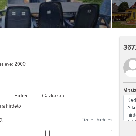
367
2000
és éve:
Mit ü
Fűtés:
Gázkazán
a hirdető
a
Fizetett hirdetés