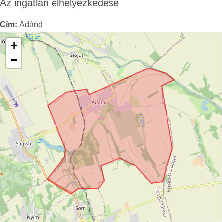
Az ingatlan elhelyezkedése
Cím:
Ádánd
+
−