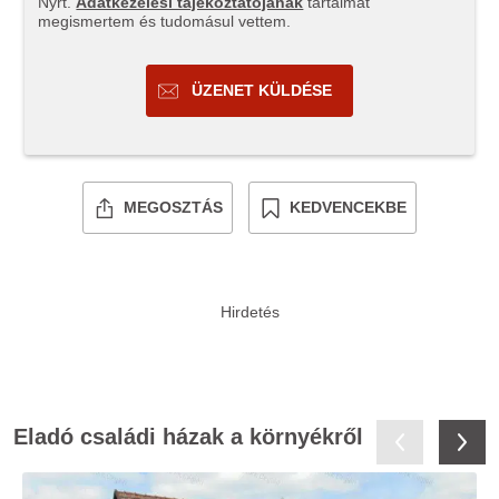
Nyrt.
Adatkezelési tájékoztatójának
tartalmát
megismertem és tudomásul vettem.
ÜZENET KÜLDÉSE
MEGOSZTÁS
KEDVENCEKBE
Eladó családi házak a környékről