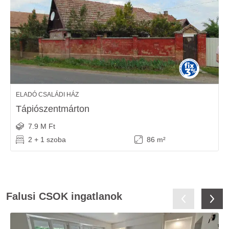
ELADÓ CSALÁDI HÁZ
Tápiószentmárton
7.9 M Ft
2 + 1 szoba
86 m²
Falusi CSOK ingatlanok