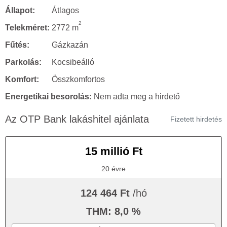
Állapot:
Átlagos
2
Telekméret:
2772 m
Fűtés:
Gázkazán
Parkolás:
Kocsibeálló
Komfort:
Összkomfortos
Energetikai besorolás:
Nem adta meg a hirdető
Az OTP Bank lakáshitel ajánlata
Fizetett hirdetés
15 millió Ft
20 évre
124 464 Ft
/hó
THM: 8,0 %