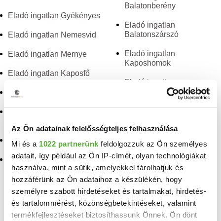
Balatonberény
Eladó ingatlan Gyékényes
Eladó ingatlan
Balatonszárszó
Eladó ingatlan Nemesvid
Eladó ingatlan
Eladó ingatlan Mernye
Kaposhomok
Eladó ingatlan Kaposfő
Eladó ingatlan
Csokonyavisonta
Eladó ingatlan Somogytúr
Eladó ingatlan Babócsa
Eladó ingatlan
Nagycsepely
Az Ön adatainak felelősségteljes felhasználása
Eladó ingatlan Szántód
Eladó ingatlan Teleki
Mi és a
1022 partnerünk
feldolgozzuk az Ön személyes
Eladó ingatlan Mosdós
adatait, így például az Ön IP-címét, olyan technológiákat
Eladó ingatlan
használva, mint a sütik, amelyekkel tárolhatjuk és
Kaposkeresztúr
hozzáférünk az Ön adataihoz a készülékén, hogy
személyre szabott hirdetéseket és tartalmakat, hirdetés-
TELEFONSZÁM FELFEDÉSE
és tartalommérést, közönségbetekintéseket, valamint
+36 30 989
termékfejlesztéseket biztosíthassunk Önnek. Ön dönt