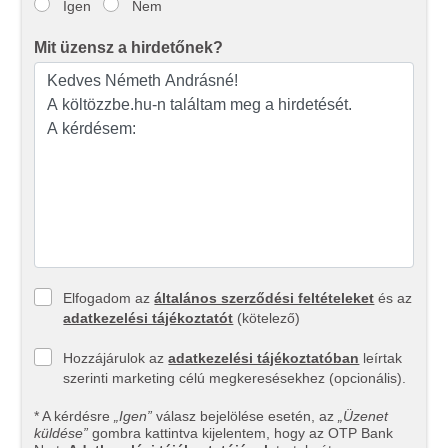
adatokkal, amelyeket Ön adott meg számukra vagy az
Igen
Nem
Ön által használt más szolgáltatásokból gyűjtöttek.
Mit üzensz a hirdetőnek?
Elfogadom az
általános szerződési feltételeket
és az
adatkezelési tájékoztatót
(kötelező)
Hozzájárulok az
adatkezelési tájékoztatóban
leírtak
szerinti marketing célú megkeresésekhez (opcionális).
* A kérdésre
„Igen”
válasz bejelölése esetén, az
„Üzenet
küldése”
gombra kattintva kijelentem, hogy az OTP Bank