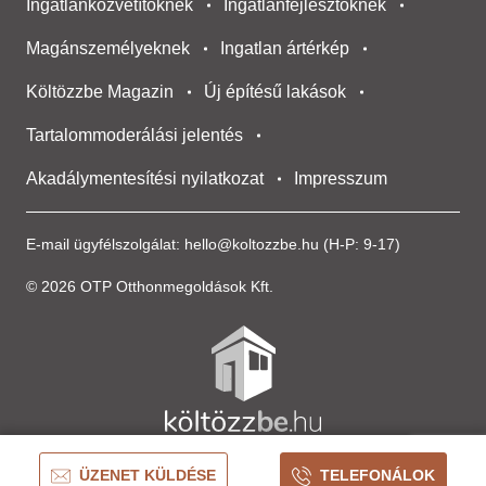
Ingatlanközvetítőknek
Ingatlanfejlesztőknek
Magánszemélyeknek
Ingatlan ártérkép
Költözzbe Magazin
Új építésű lakások
Tartalommoderálási jelentés
Akadálymentesítési nyilatkozat
Impresszum
E-mail ügyfélszolgálat:
hello@koltozzbe.hu
(H-P: 9-17)
© 2026 OTP Otthonmegoldások Kft.
ÜZENET KÜLDÉSE
TELEFONÁLOK