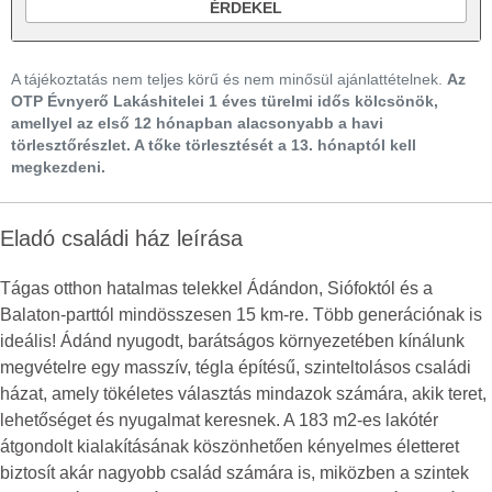
ÉRDEKEL
A tájékoztatás nem teljes körű és nem minősül ajánlattételnek.
Az
OTP Évnyerő Lakáshitelei 1 éves türelmi idős kölcsönök,
amellyel az első 12 hónapban alacsonyabb a havi
törlesztőrészlet. A tőke törlesztését a 13. hónaptól kell
megkezdeni.
Eladó családi ház leírása
Tágas otthon hatalmas telekkel Ádándon, Siófoktól és a
Balaton-parttól mindösszesen 15 km-re. Több generációnak is
ideális! Ádánd nyugodt, barátságos környezetében kínálunk
megvételre egy masszív, tégla építésű, szinteltolásos családi
házat, amely tökéletes választás mindazok számára, akik teret,
lehetőséget és nyugalmat keresnek. A 183 m2-es lakótér
átgondolt kialakításának köszönhetően kényelmes életteret
biztosít akár nagyobb család számára is, miközben a szintek