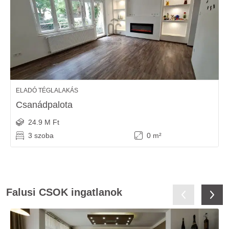
ELADÓ TÉGLALAKÁS
Csanádpalota
24.9 M Ft
3 szoba
0 m²
Falusi CSOK ingatlanok