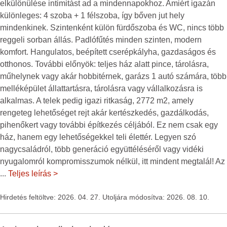
elkülönülése intimitást ad a mindennapokhoz. Amiért igazán
különleges: 4 szoba + 1 félszoba, így bőven jut hely
mindenkinek. Szintenként külön fürdőszoba és WC, nincs több
reggeli sorban állás. Padlófűtés minden szinten, modern
komfort. Hangulatos, beépített cserépkályha, gazdaságos és
otthonos. További előnyök: teljes ház alatt pince, tárolásra,
műhelynek vagy akár hobbitérnek, garázs 1 autó számára, több
melléképület állattartásra, tárolásra vagy vállalkozásra is
alkalmas. A telek pedig igazi ritkaság, 2772 m2, amely
rengeteg lehetőséget rejt akár kertészkedés, gazdálkodás,
pihenőkert vagy további építkezés céljából. Ez nem csak egy
ház, hanem egy lehetőségekkel teli élettér. Legyen szó
nagycsaládról, több generáció együttéléséről vagy vidéki
nyugalomról kompromisszumok nélkül, itt mindent megtalál! Az
...
Teljes leírás >
Hirdetés feltöltve: 2026. 04. 27. Utoljára módosítva: 2026. 08. 10.