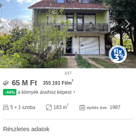
1/17
2
65 M Ft
355 191 Ft/m
a környék áraihoz képest
-44%
2
5 + 1 szoba
183 m
1987
építés éve:
Részletes adatok