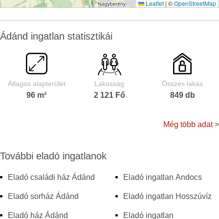
Leaflet
|
©
OpenStreetMap
Ádánd ingatlan statisztikái
Átlagos alapterület
Lakosság
Összes lakás
96 m²
2 121 Fő
849 db
Még több adat >
További eladó ingatlanok
Eladó családi ház Ádánd
Eladó ingatlan Andocs
Eladó sorház Ádánd
Eladó ingatlan Hosszúvíz
Eladó ház Ádánd
Eladó ingatlan