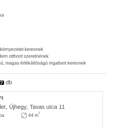
sa
 környezetet keresnek
ern otthont szeretnének
sú, magas értékállóságú ingatlant keresnek
db
27
Ft
let, Újhegy, Tavas utca 11
2
ba
44 m