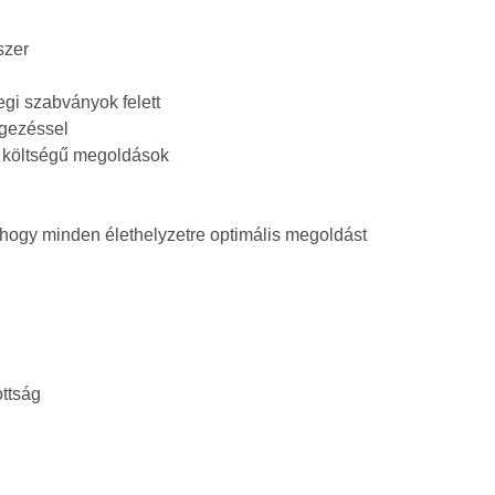
szer
egi szabványok felett
egezéssel
i költségű megoldások
, hogy minden élethelyzetre optimális megoldást
ttság