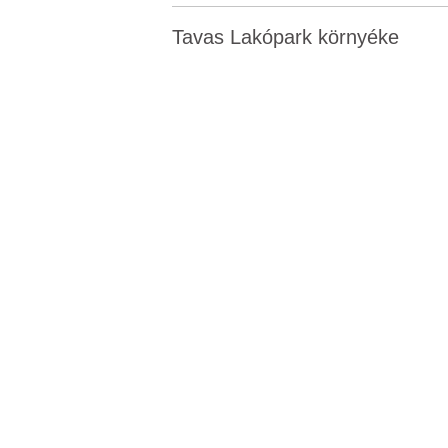
Tavas Lakópark környéke
62.9 M 
X. kerü
1 szo
64.9 M 
X. kerü
1 szo
109.9 M