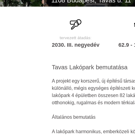
1108 Budapest, Tavas u. 11
tervezett átadás:
2030. III. negyedév
62.9 -
Tavas Lakópark bemutatása
A projekt egy korszerű, új építésű tár
különálló, mégis egységes építészeti ko
lakópark 4 épületben összesen 82 laká
otthonokig, rugalmas és modern térkial
Általános bemutatás
A lakópark harmonikus, emberközeli kör