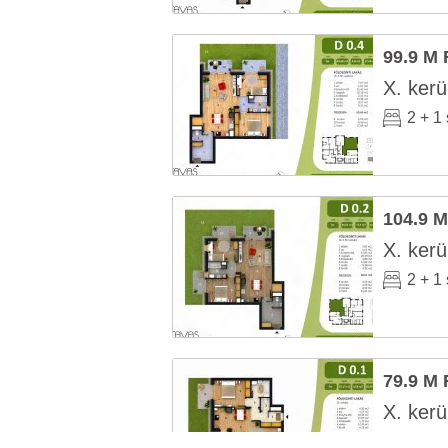
99.9 M 
X. kerü
2 + 1
104.9 M
X. kerü
2 + 1
79.9 M 
X. kerü
2 szo