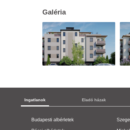
X. kerü
3 szo
Galéria
125.9 M
X. kerü
4 szo
129.9 M
X. kerü
Ingatlanok
Eladó házak
4 szo
Budapesti albérletek
Szeged