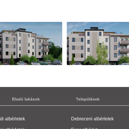
let, Újhegy, Tavas utca 11
2
ba
82 m
1. emelet
 Ft
let, Újhegy, Tavas utca 11
2
ba
102 m
1. emelet
 Ft
let, Újhegy, Tavas utca 11
Eladó lakások
Települések
2
ba
102 m
2. emelet
i albérletek
Debreceni albérletek