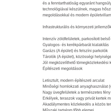
és a fenntarthatóság egyaránt hangsúl
technológiával készülnek, magas hőszi
megoldásokkal és modern épületvilla
Infrastrukturális és környezeti jellemző
Intenzív zöldfelületek, parkosított bels
Gyalogos- és kerékpárbarát kialakítás
Garázs (A épület) és felszíni parkolók
Tárolók (A épület), közösségi helyiség
Jól megközelíthető tömegközlekedési k
Építészeti megoldások
Letisztult, modern építészeti arculat
Minőségi homlokzati anyaghasználat (va
Nagy üvegfelületek a természetes fén
Erkélyek, teraszok vagy privát kertek 
Akadálymentes közlekedés a közös ter
Műszaki tartalom főbb elemei