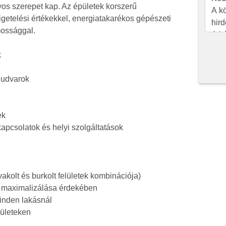
yos szerepet kap. Az épületek korszerű
getelési értékekkel, energiatakarékos gépészeti
mossággal.
k
ő udvarok
ek
apcsolatok és helyi szolgáltatások
kolt és burkolt felületek kombinációja)
y maximalizálása érdekében
minden lakásnál
ületeken