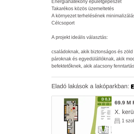
Energiahatékony épületgépészet
Takarékos közös üzemeltetés
A környezet terhelésének minimalizálá
Célcsoport
A projekt ideális választás:
családoknak, akik biztonságos és zöld
pároknak és egyedülállóknak, akik mod
befektetőknek, akik alacsony fenntartá
Eladó lakások a lakóparkban:
69.9 M 
X. kerü
1 szo