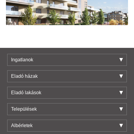
394.45 M Ft
XI. kerület, Spanyolrét, Pagus utca 2
2
5 szoba
149 m
4. emelet
Ingatlanok
Eladó házak
Eladó lakások
Települések
Albérletek