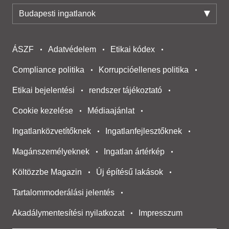
188.08 M Ft
Budapesti ingatlanok
XI. kerület, Spanyolrét, Pagus utca 2
2
3 szoba
75 m
3. emelet
ÁSZF
Adatvédelem
Etikai kódex
Compliance politika
Korrupcióellenes politika
Etikai bejelentési
rendszer tájékoztató
Cookie kezelése
Médiaajánlat
Ingatlanközvetítőknek
Ingatlanfejlesztőknek
Magánszemélyeknek
Ingatlan ártérkép
Költözzbe Magazin
Új építésű lakások
200.39 M Ft
XI. kerület, Spanyolrét, Pagus utca 2
Tartalommoderálási jelentés
2
Akadálymentesítési nyilatkozat
Impresszum
4 szoba
91 m
77
telekméret:
m²