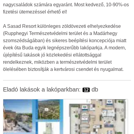
nagycsaládok számára egyaránt. Most kedvező, 10-90%-os
fizetési ütemezéssel érhető el!
A Sasad Resort különleges zöldövezeti elhelyezkedése
(Rupphegyi Természetvédelmi terület és a Madárhegy
szomszédságában) és sikeres beépítési koncepciója miatt
évek óta Buda egyik legnépszerűbb lakóparkja. A modern,
újépítésű lakások jó közlekedési ellátottsággal
rendelkeznek, miközben a természetvédelmi terület
ölelésében biztosítják a kertvárosi csendet és nyugalmat.
Eladó lakások a lakóparkban:
db
12