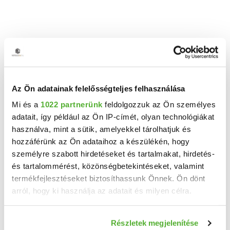
XI. kerület, Spanyolrét, Pagus utca 2
2
5 szoba
145 m
4. emelet
Az Ön adatainak felelősségteljes felhasználása
Mi és a
1022 partnerünk
feldolgozzuk az Ön személyes
adatait, így például az Ön IP-címét, olyan technológiákat
használva, mint a sütik, amelyekkel tárolhatjuk és
HÍVD A HIRDETŐT!
hozzáférünk az Ön adataihoz a készülékén, hogy
TELEFONSZÁM FELFEDÉSE
személyre szabott hirdetéseket és tartalmakat, hirdetés-
+36 70 646
és tartalommérést, közönségbetekintéseket, valamint
352.98 M Ft
termékfejlesztéseket biztosíthassunk Önnek. Ön dönt
XI. kerület, Spanyolrét, Pagus utca 2
arról, hogy ki használja az adatait és milyen célra.
Cordia
2
5 szoba
128 m
3. emelet
Ha engedélyezi, a következőt is meg szeretnénk tenni:
Részletek megjelenítése
Információgyűjtés az Ön földrajzi elhelyezkedéséről