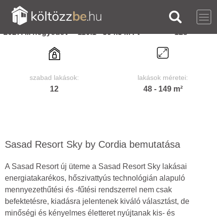
tervezett átadás:
ár:
összes lakás:
2027. II. negyedév
110.1 - 394.5 M Ft
128
szabad lakások:
lakások méretei:
12
48 - 149 m²
Sasad Resort Sky by Cordia bemutatása
A Sasad Resort új üteme a Sasad Resort Sky lakásai
energiatakarékos, hőszivattyús technológián alapuló
mennyezethűtési és -fűtési rendszerrel nem csak
befektetésre, kiadásra jelentenek kiváló választást, de
minőségi és kényelmes életteret nyújtanak kis- és