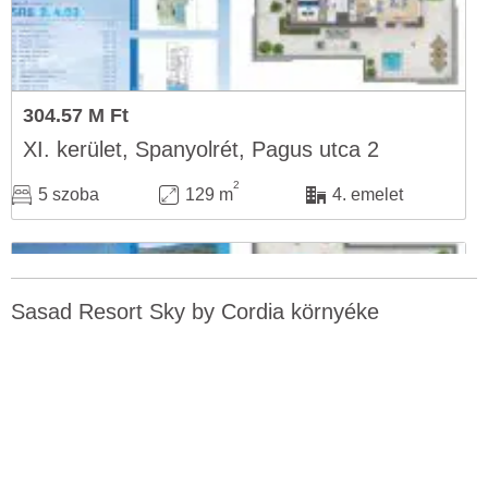
304.57 M Ft
XI. kerület, Spanyolrét, Pagus utca 2
2
5 szoba
129 m
4. emelet
Sasad Resort Sky by Cordia környéke
339.42 M Ft