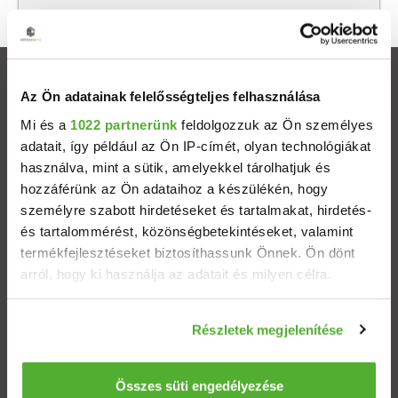
Ingatlanok
Az Ön adatainak felelősségteljes felhasználása
Mi és a
1022 partnerünk
feldolgozzuk az Ön személyes
Eladó házak
adatait, így például az Ön IP-címét, olyan technológiákat
használva, mint a sütik, amelyekkel tárolhatjuk és
Eladó lakások
hozzáférünk az Ön adataihoz a készülékén, hogy
személyre szabott hirdetéseket és tartalmakat, hirdetés-
Települések
és tartalommérést, közönségbetekintéseket, valamint
termékfejlesztéseket biztosíthassunk Önnek. Ön dönt
arról, hogy ki használja az adatait és milyen célra.
Albérletek
Ha engedélyezi, a következőt is meg szeretnénk tenni:
Budapesti ingatlanok
Részletek megjelenítése
Információgyűjtés az Ön földrajzi elhelyezkedéséről
pár méteres pontossággal
Az Ön készülékén beazonosítása annak konkrét
Összes süti engedélyezése
ÁSZF
Adatvédelem
Etikai kódex