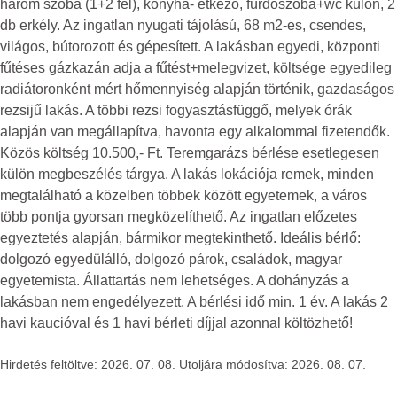
három szoba (1+2 fél), konyha- étkező, fürdőszoba+wc külön, 2
db erkély. Az ingatlan nyugati tájolású, 68 m2-es, csendes,
világos, bútorozott és gépesített. A lakásban egyedi, központi
fűtéses gázkazán adja a fűtést+melegvizet, költsége egyedileg
radiátoronként mért hőmennyiség alapján történik, gazdaságos
rezsijű lakás. A többi rezsi fogyasztásfüggő, melyek órák
alapján van megállapítva, havonta egy alkalommal fizetendők.
Közös költség 10.500,- Ft. Teremgarázs bérlése esetlegesen
külön megbeszélés tárgya. A lakás lokációja remek, minden
megtalálható a közelben többek között egyetemek, a város
több pontja gyorsan megközelíthető. Az ingatlan előzetes
egyeztetés alapján, bármikor megtekinthető. Ideális bérlő:
dolgozó egyedülálló, dolgozó párok, családok, magyar
egyetemista. Állattartás nem lehetséges. A dohányzás a
lakásban nem engedélyezett. A bérlési idő min. 1 év. A lakás 2
havi kaucióval és 1 havi bérleti díjjal azonnal költözhető!
Hirdetés feltöltve: 2026. 07. 08. Utoljára módosítva: 2026. 08. 07.