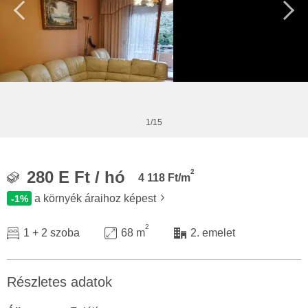
1/15
2
280 E Ft / hó
4 118 Ft/m
a környék áraihoz képest
-1%
2
1 + 2 szoba
68 m
2. emelet
Részletes adatok