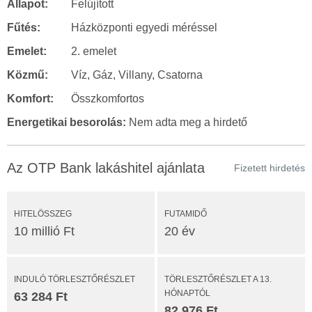
Állapot:
Felújított
Fűtés:
Házközponti egyedi méréssel
Emelet:
2. emelet
Közmű:
Víz, Gáz, Villany, Csatorna
Komfort:
Összkomfortos
Energetikai besorolás:
Nem adta meg a hirdető
Az OTP Bank lakáshitel ajánlata
Fizetett hirdetés
HITELÖSSZEG
FUTAMIDŐ
10 millió Ft
20 év
INDULÓ TÖRLESZTŐRÉSZLET
TÖRLESZTŐRÉSZLET A 13.
HÓNAPTÓL
63 284 Ft
82 976 Ft