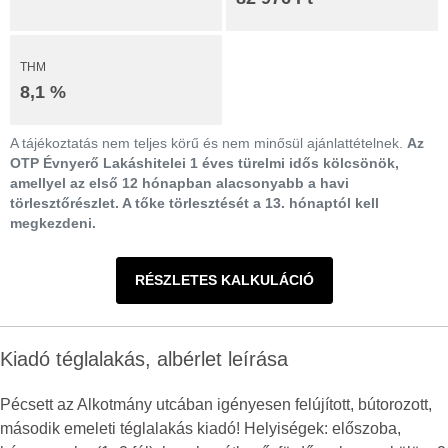
THM
8,1 %
A tájékoztatás nem teljes körű és nem minősül ajánlattételnek.
Az
OTP Évnyerő Lakáshitelei 1 éves türelmi idős kölcsönök,
amellyel az első 12 hónapban alacsonyabb a havi
törlesztőrészlet. A tőke törlesztését a 13. hónaptól kell
megkezdeni.
RÉSZLETES KALKULÁCIÓ
Kiadó téglalakás, albérlet leírása
Pécsett az Alkotmány utcában igényesen felújított, bútorozott,
második emeleti téglalakás kiadó! Helyiségek: előszoba,