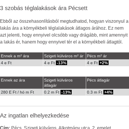
3 szobás téglalakások ára Pécsett
Ebből az összehasonlításból megtudhatod, hogyan viszonyul a
lakás ára a környékbeli téglalakások átlagos árához. Ez nem
azt jelenti, hogy ennyivel olcsóbb vagy drágább, mint amennyit
a lakás ér, hanem hogy ennyivel tér el a környékbeli átlagtól.
Ennek a m² ára
Szigeti külváros m² ár
Pécs m² ár
4 e Ft
4 e Ft
-13%
4 e Ft
2%
Ennek az ára
Szigeti külváros
Pécs átlagár
átlagár
280 E Ft / hó m Ft
0.2 m Ft
-13%
0.3 m Ft
4%
Az ingatlan elhelyezkedése
Cím:
Pécs, Szigeti külváros, Alkotmány utca, 2. emelet