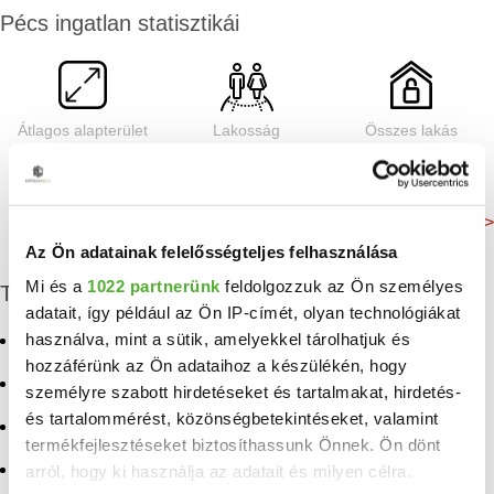
Pécs ingatlan statisztikái
Átlagos alapterület
Lakosság
Összes lakás
180 m²
156 049 Fő
72 077 db
Még több adat >
Az Ön adatainak felelősségteljes felhasználása
Mi és a
1022 partnerünk
feldolgozzuk az Ön személyes
További albérletek
adatait, így például az Ön IP-címét, olyan technológiákat
használva, mint a sütik, amelyekkel tárolhatjuk és
Kiadó panellakás Pécs
Kiadó ingatlan
Kozármisleny
hozzáférünk az Ön adataihoz a készülékén, hogy
Kiadó téglalakás Pécs
személyre szabott hirdetéseket és tartalmakat, hirdetés-
Kiadó ingatlan Somberek
és tartalommérést, közönségbetekintéseket, valamint
Kiadó lakás Pécs
termékfejlesztéseket biztosíthassunk Önnek. Ön dönt
Kiadó ingatlan Birján
Kiadó ingatlan Úny
arról, hogy ki használja az adatait és milyen célra.
Kiadó ingatlan Nagysáp