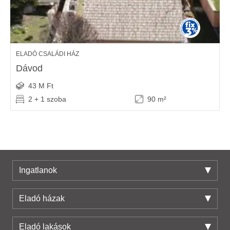
ELADÓ CSALÁDI HÁZ
Dávod
43 M Ft
2 + 1 szoba
90 m²
Ingatlanok
Eladó házak
Eladó lakások