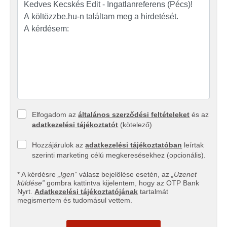
Elfogadom az
általános szerződési feltételeket
és az
adatkezelési tájékoztatót
(kötelező)
Hozzájárulok az
adatkezelési tájékoztatóban
leírtak
szerinti marketing célú megkeresésekhez (opcionális).
* A kérdésre
„Igen”
válasz bejelölése esetén, az
„Üzenet
küldése”
gombra kattintva kijelentem, hogy az OTP Bank
Nyrt.
Adatkezelési tájékoztatójának
tartalmát
megismertem és tudomásul vettem.