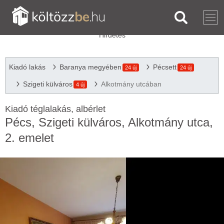
Kiadó lakás
Baranya megyében
Pécsett
24 új
24 új
Szigeti külváros
Alkotmány utcában
4 új
Kiadó téglalakás, albérlet
Pécs, Szigeti külváros, Alkotmány utca,
2. emelet