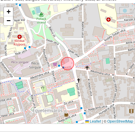
+
−
Leaflet
|
©
OpenStreetMap