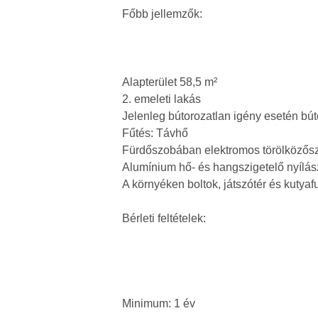
Főbb jellemzők:
Alapterület 58,5 m²
2. emeleti lakás
Jelenleg bútorozatlan igény esetén bú
Fűtés: Távhő
Fürdőszobában elektromos törölközőszá
Alumínium hő- és hangszigetelő nyílás
A környéken boltok, játszótér és kutyafut
Bérleti feltételek:
Minimum: 1 év