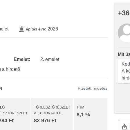
+36
melet
2026
építés éve:
Mit ü
Emelet:
2. emelet
a hirdető
a
Fizetett hirdetés
ULÓ
TÖRLESZTŐRÉSZLET
THM
LESZTŐRÉSZLET
A 13. HÓNAPTÓL
8,1 %
284 Ft
82 976 Ft