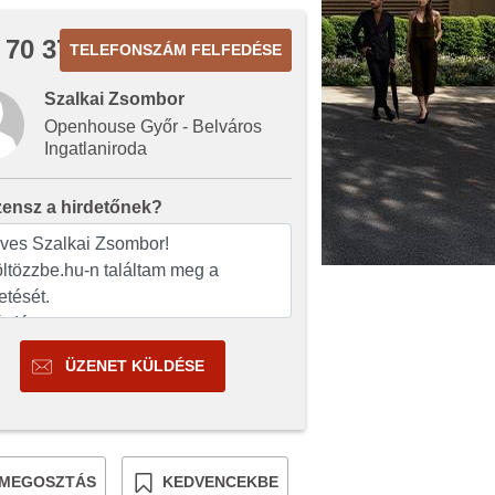
 70 372
TELEFONSZÁM FELFEDÉSE
Szalkai Zsombor
Openhouse Győr - Belváros
Ingatlaniroda
zensz a hirdetőnek?
ÜZENET KÜLDÉSE
MEGOSZTÁS
KEDVENCEKBE