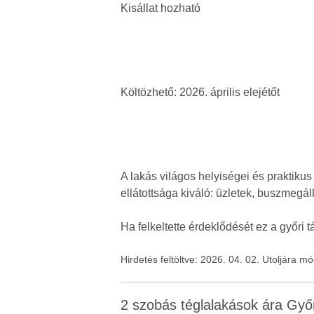
Kisállat hozható
Költözhető: 2026. április elejétőt
A lakás világos helyiségei és praktiku
ellátottsága kiváló: üzletek, buszmegál
Ha felkeltette érdeklődését ez a győri 
Hirdetés feltöltve: 2026. 04. 02. Utoljára m
2 szobás téglalakások ára Győ