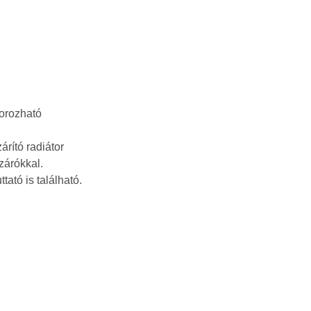
torozható
rító radiátor
zárókkal.
tató is található.