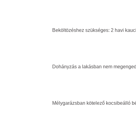
Beköltözéshez szükséges: 2 havi kaució 
Dohányzás a lakásban nem megenged
Mélygarázsban kötelező kocsibeálló bér