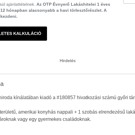
ül ajánlattételnek.
Az OTP Évnyerő Lakáshitelei 1 éves
ő 12 hónapban alacsonyabb a havi törlesztőrészlet. A
gkezdeni.
LETES KALKULÁCIÓ
sa
iroda kínálatában kiadó a #180857 hivatkozási számú győri tár
erületű, amerikai konyhás nappali + 1 szobás elrendezésű laká
s pároknak vagy egy gyermekes családoknak.