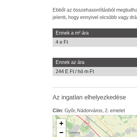
Ebből az összehasonlításból megtudhat
jelenti, hogy ennyivel olcsóbb vagy drá
Ennek a m² ára
4 e Ft
Ennek az ára
244 E Ft / hó m Ft
Az ingatlan elhelyezkedése
Cím:
Győr, Nádorváros, 2. emelet
+
−