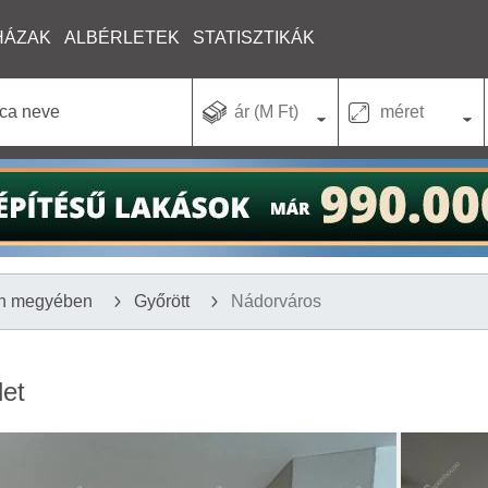
HÁZAK
ALBÉRLETEK
STATISZTIKÁK
ár (M Ft)
méret
n megyében
Győrött
Nádorváros
let