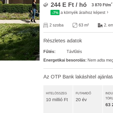
2
244 E Ft / hó
3 870 Ft/m
a környék áraihoz képest
-7%
2 szoba
63 m²
2. e
Részletes adatok
Fűtés:
Távfűtés
Energetikai besorolás:
Nem adta meg 
Az OTP Bank lakáshitel ajánlat
HITELÖSSZEG
FUTAMIDŐ
IND
TÖR
10 millió Ft
20 év
63 