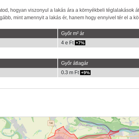
od, hogyan viszonyul a lakás ára a környékbeli téglalakások á
gább, mint amennyit a lakás ér, hanem hogy ennyivel tér el a kör
Győr m² ár
4 e Ft
7%
Győr átlagár
0.3 m Ft
9%