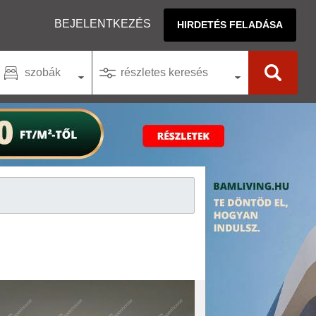
BEJELENTKEZÉS
HIRDETÉS FELADÁSA
szobák
részletes keresés