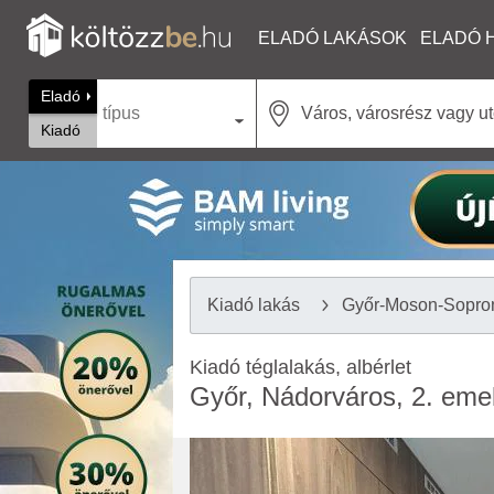
ELADÓ LAKÁSOK
ELADÓ 
Eladó
típus
Kiadó
Kiadó lakás
Győr-Moson-Sopro
Kiadó téglalakás, albérlet
Győr, Nádorváros, 2. eme