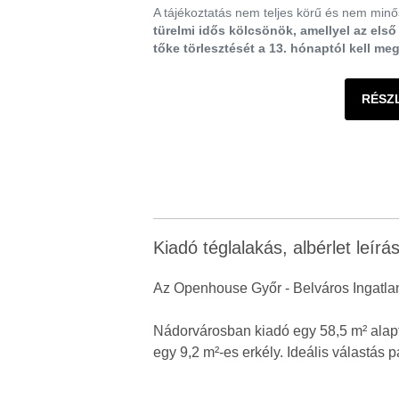
A tájékoztatás nem teljes körű és nem minős
türelmi idős kölcsönök, amellyel az els
tőke törlesztését a 13. hónaptól kell me
RÉSZ
Kiadó téglalakás, albérlet leírá
Az Openhouse Győr - Belváros Ingatlan
Nádorvárosban kiadó egy 58,5 m² alapt
egy 9,2 m²-es erkély. Ideális válastá