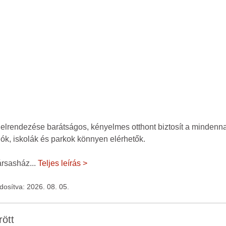
s elrendezése barátságos, kényelmes otthont biztosít a mindenn
lók, iskolák és parkok könnyen elérhetők.
társasház
...
Teljes leírás >
ódosítva: 2026. 08. 05.
rött