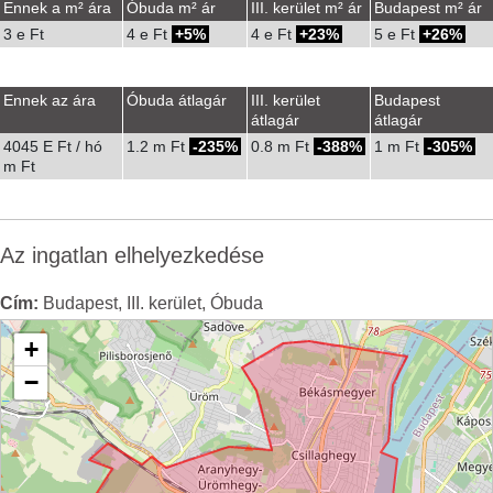
Ennek a m² ára
Óbuda m² ár
III. kerület m² ár
Budapest m² ár
3 e Ft
4 e Ft
5%
4 e Ft
23%
5 e Ft
26%
Ennek az ára
Óbuda átlagár
III. kerület
Budapest
átlagár
átlagár
4045 E Ft / hó
1.2 m Ft
-235%
0.8 m Ft
-388%
1 m Ft
-305%
m Ft
Az ingatlan elhelyezkedése
Cím:
Budapest, III. kerület, Óbuda
+
−