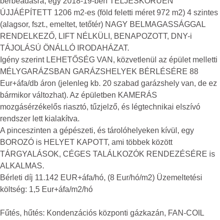
bérbeadásra, egy 2018-19-ben TELJESKÖRŰEN
ÚJJÁÉPÍTETT 1206 m2-es (föld feletti méret 972 m2) 4 szintes
(alagsor, fszt., emeltet, tetőtér) NAGY BELMAGASSÁGGAL
RENDELKEZŐ, LIFT NÉLKÜLI, BENAPOZOTT, DNY-i
TÁJOLÁSÚ ÖNÁLLÓ IRODAHÁZAT.
Igény szerint LEHETŐSÉG VAN, közvetlenül az épület melletti
MÉLYGARÁZSBAN GARÁZSHELYEK BÉRLÉSÉRE 88
Eur+áfa/db áron (jelenleg kb. 20 szabad garázshely van, de ez
bármikor változhat). Az épületben KAMERÁS
mozgásérzékelős riasztó, tűzjelző, és légtechnikai elszívó
rendszer lett kialakítva.
A pinceszinten a gépészeti, és tárolóhelyeken kívül, egy
BOROZÓ is HELYET KAPOTT, ami többek között
TÁRGYALÁSOK, CÉGES TALÁLKOZÓK RENDEZÉSÉRE is
ALKALMAS.
Bérleti díj 11.142 EUR+áfa/hó, (8 Eur/hó/m2) Üzemeltetési
költség: 1,5 Eur+áfa/m2/hó
Fűtés, hűtés: Kondenzációs központi gázkazán, FAN-COIL