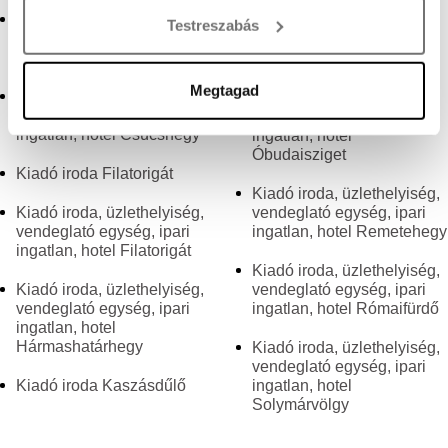
Tudjon meg többet személyes adatainak feldolgozási
Kiadó iroda, üzlethelyiség,
Kiadó iroda, üzlethelyiség,
Testreszabás
módjairól és adja meg preferenciáit a
Részletek
vendeglató egység, ipari
vendeglató egység, ipari
pontban
. Bármikor módosíthatja vagy visszavonhatja a
ingatlan, hotel Csillaghegy
ingatlan, hotel Óbuda
Sütinyilatkozathoz való hozzájárulását.
Megtagad
Kiadó iroda, üzlethelyiség,
Kiadó iroda, üzlethelyiség,
vendeglató egység, ipari
vendeglató egység, ipari
Sütiket használunk a tartalmak és hirdetések személyre
ingatlan, hotel Csúcshegy
ingatlan, hotel
szabásához, közösségi funkciók biztosításához,
Óbudaisziget
Kiadó iroda Filatorigát
valamint weboldalforgalmunk elemzéséhez. Ezenkívül
Kiadó iroda, üzlethelyiség,
közösségi média-, hirdető- és elemező partnereinkkel
Kiadó iroda, üzlethelyiség,
vendeglató egység, ipari
megosztjuk az Ön weboldalhasználatra vonatkozó
vendeglató egység, ipari
ingatlan, hotel Remetehegy
adatait, akik kombinálhatják az adatokat más olyan
ingatlan, hotel Filatorigát
Kiadó iroda, üzlethelyiség,
adatokkal, amelyeket Ön adott meg számukra vagy az
Kiadó iroda, üzlethelyiség,
vendeglató egység, ipari
Ön által használt más szolgáltatásokból gyűjtöttek.
vendeglató egység, ipari
ingatlan, hotel Rómaifürdő
ingatlan, hotel
Hármashatárhegy
Kiadó iroda, üzlethelyiség,
vendeglató egység, ipari
Kiadó iroda Kaszásdűlő
ingatlan, hotel
Solymárvölgy