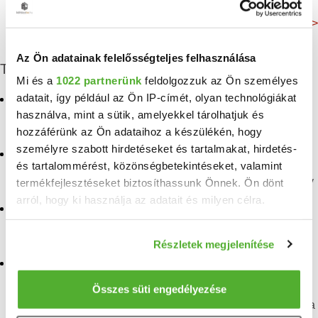
Még több adat >
Az Ön adatainak felelősségteljes felhasználása
További albérletek
Mi és a
1022 partnerünk
feldolgozzuk az Ön személyes
adatait, így például az Ön IP-címét, olyan technológiákat
Kiadó iroda, üzlethelyiség,
Kiadó iroda, üzlethelyiség,
vendeglató egység, ipari
vendeglató egység, ipari
használva, mint a sütik, amelyekkel tárolhatjuk és
ingatlan, hotel Újlak
ingatlan, hotel Kaszásdűlő
hozzáférünk az Ön adataihoz a készülékén, hogy
személyre szabott hirdetéseket és tartalmakat, hirdetés-
Kiadó iroda, üzlethelyiség,
Kiadó iroda, üzlethelyiség,
és tartalommérést, közönségbetekintéseket, valamint
vendeglató egység, ipari
vendeglató egység, ipari
ingatlan, hotel Aquincum
ingatlan, hotel Mátyáshegy
termékfejlesztéseket biztosíthassunk Önnek. Ön dönt
arról, hogy ki használja az adatait és milyen célra.
Kiadó iroda, üzlethelyiség,
Kiadó iroda, üzlethelyiség,
vendeglató egység, ipari
vendeglató egység, ipari
Ha engedélyezi, a következőt is meg szeretnénk tenni:
ingatlan, hotel Aranyhegy
ingatlan, hotel
Részletek megjelenítése
Mocsárosdűlő
Információgyűjtés az Ön földrajzi elhelyezkedéséről
Kiadó iroda, üzlethelyiség,
pár méteres pontossággal
vendeglató egység, ipari
Kiadó iroda Óbuda
Az Ön készülékén beazonosítása annak konkrét
Összes süti engedélyezése
ingatlan, hotel
Békásmegyer
tulajdonságainak (ujjlenyomat) aktív ellenőrzésével
Kiadó üzlethelyiség Óbuda