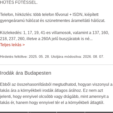
HŰTÉS FŰTÉSSEL.
Telefon, hírközlés: több telefon fővonal + ISDN, kiépített
gyengeáramú hálózat és szünetmentes áramellátó hálózat.
Közlekedés: 1, 17, 19, 41-es villamosok, valamint a 137, 160,
218, 237, 260, illetve a 260A jelű buszjáratok is né
...
Teljes leírás >
Hirdetés feltöltve: 2025. 05. 28. Utoljára módosítva: 2026. 08. 07.
Irodák ára Budapesten
Ebből az összehasonlításból megtudhatod, hogyan viszonyul a
lakás ára a környékbeli irodák átlagos árához. Ez nem azt
jelenti, hogy ennyivel olcsóbb vagy drágább, mint amennyit a
lakás ér, hanem hogy ennyivel tér el a környékbeli átlagtól.