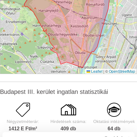
Leaflet
|
©
OpenStreetMap
Budapest III. kerület ingatlan statisztikái
Négyzetméterár:
Hirdetések száma:
Oktatási intézmények
1412 E Ft/m²
409 db
64 db