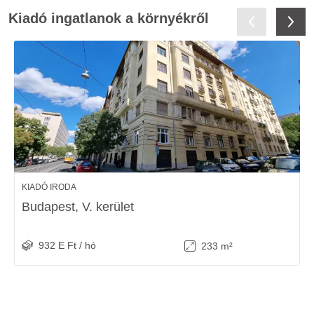
Kiadó ingatlanok a környékről
KIADÓ IRODA
Budapest, V. kerület
932 E Ft / hó
233 m²