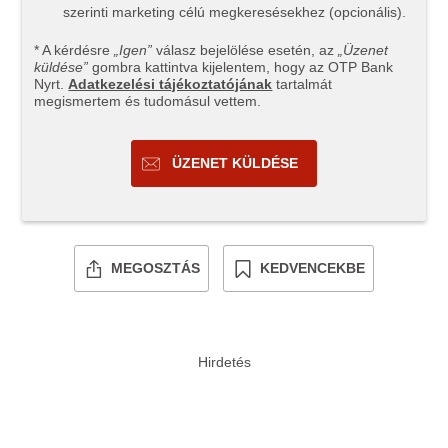
szerinti marketing célú megkeresésekhez (opcionális).
* A kérdésre
„Igen”
válasz bejelölése esetén, az
„Üzenet
küldése”
gombra kattintva kijelentem, hogy az OTP Bank
Nyrt.
Adatkezelési tájékoztatójának
tartalmát
megismertem és tudomásul vettem.
ÜZENET KÜLDÉSE
MEGOSZTÁS
KEDVENCEKBE