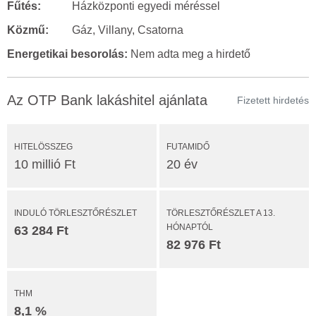
Fűtés:
Házközponti egyedi méréssel
Közmű:
Gáz, Villany, Csatorna
Energetikai besorolás:
Nem adta meg a hirdető
Az OTP Bank lakáshitel ajánlata
Fizetett hirdetés
HITELÖSSZEG
FUTAMIDŐ
10 millió Ft
20 év
INDULÓ TÖRLESZTŐRÉSZLET
TÖRLESZTŐRÉSZLET A 13.
HÓNAPTÓL
63 284 Ft
82 976 Ft
THM
8,1 %