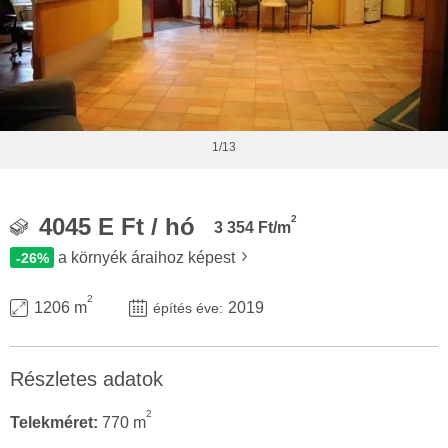
1/13
2
4045 E Ft / hó
3 354 Ft/m
a környék áraihoz képest
-26%
2
1206 m
2019
építés éve:
Részletes adatok
2
Telekméret:
770 m