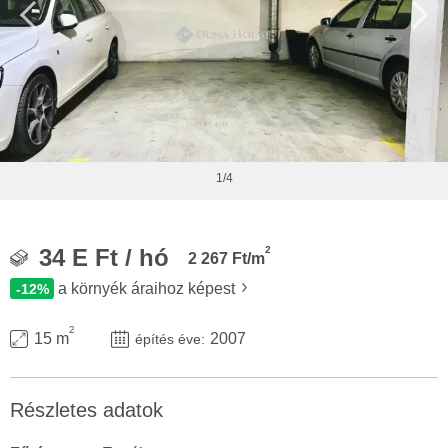
1/4
2
34 E Ft / hó
2 267 Ft/m
a környék áraihoz képest
-12%
2
15 m
2007
építés éve:
Részletes adatok