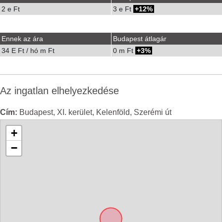
2 e Ft
3 e Ft
12%
Ennek az ára
Budapest átlagár
34 E Ft / hó m Ft
0 m Ft
3%
Az ingatlan elhelyezkedése
Cím:
Budapest, XI. kerület, Kelenföld, Szerémi út
+
−