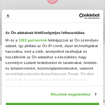
Az Ön adatainak felelősségteljes felhasználása
Mi és a
1022 partnerünk
feldolgozzuk az Ön személyes
Leaflet
|
©
OpenStreetMap
adatait, így például az Ön IP-címét, olyan technológiákat
használva, mint a sütik, amelyekkel tárolhatjuk és
hozzáférünk az Ön adataihoz a készülékén, hogy
Budapest XI. kerület ingatlan statisztikái
személyre szabott hirdetéseket és tartalmakat, hirdetés-
és tartalommérést, közönségbetekintéseket, valamint
termékfejlesztéseket biztosíthassunk Önnek. Ön dönt
arról, hogy ki használja az adatait és milyen célra.
Átlagos alapterület
Lakosság
Összes lakás
55 m²
143 165 Fő
78 187 db
Ha engedélyezi, a következőt is meg szeretnénk tenni:
Részletek megjelenítése
Információgyűjtés az Ön földrajzi elhelyezkedéséről
Még több adat >
pár méteres pontossággal