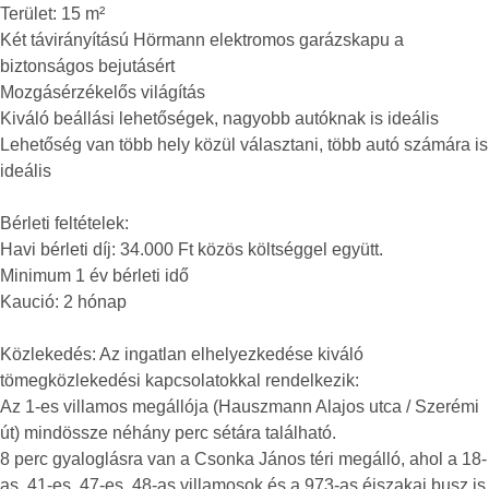
Terület: 15 m²
Két távirányítású Hörmann elektromos garázskapu a
biztonságos bejutásért
Mozgásérzékelős világítás
Kiváló beállási lehetőségek, nagyobb autóknak is ideális
Lehetőség van több hely közül választani, több autó számára is
ideális
Bérleti feltételek:
Havi bérleti díj: 34.000 Ft közös költséggel együtt.
Minimum 1 év bérleti idő
Kaució: 2 hónap
Közlekedés: Az ingatlan elhelyezkedése kiváló
tömegközlekedési kapcsolatokkal rendelkezik:
Az 1-es villamos megállója (Hauszmann Alajos utca / Szerémi
út) mindössze néhány perc sétára található.
8 perc gyaloglásra van a Csonka János téri megálló, ahol a 18-
as, 41-es, 47-es, 48-as villamosok és a 973-as éjszakai busz is