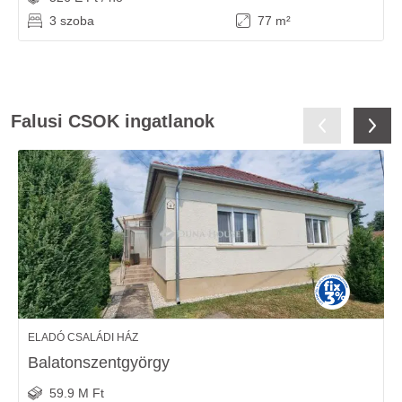
3 szoba
77 m²
Falusi CSOK ingatlanok
ELADÓ CSALÁDI HÁZ
Balatonszentgyörgy
59.9 M Ft