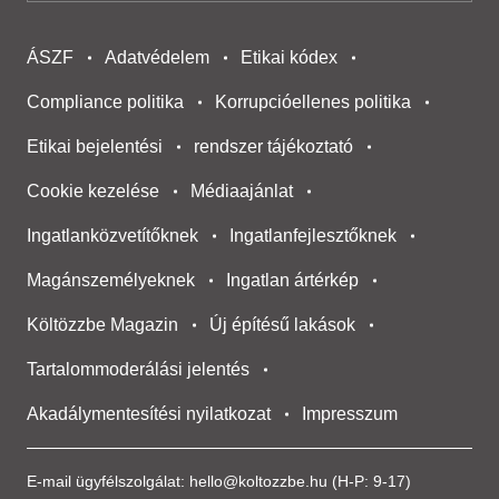
ÁSZF
Adatvédelem
Etikai kódex
Compliance politika
Korrupcióellenes politika
Etikai bejelentési
rendszer tájékoztató
Cookie kezelése
Médiaajánlat
Ingatlanközvetítőknek
Ingatlanfejlesztőknek
Magánszemélyeknek
Ingatlan ártérkép
Költözzbe Magazin
Új építésű lakások
Tartalommoderálási jelentés
Akadálymentesítési nyilatkozat
Impresszum
E-mail ügyfélszolgálat:
hello@koltozzbe.hu
(H-P: 9-17)