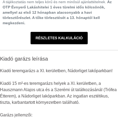
A tájékoztatás nem teljes körű és nem minősül ajánlattételnek.
Az
OTP Évnyerő Lakáshitelei 1 éves türelmi idős kölcsönök,
amellyel az első 12 hónapban alacsonyabb a havi
törlesztőrészlet. A tőke törlesztését a 13. hónaptól kell
megkezdeni.
RÉSZLETES KALKULÁCIÓ
Kiadó garázs leírása
Kiadó teremgarázs a XI. kerületben, Nádorliget lakóparkban!
Kiadó 15 m²-es teremgarázs helyek a XI. kerületben, a
Hauszmann Alajos utca és a Szerémi út találkozásánál (Trófea
Étterem), a Nádorliget lakóparkban. Az ingatlan esztétikus,
tiszta, karbantartott környezetben található.
Garázs jellemzői: