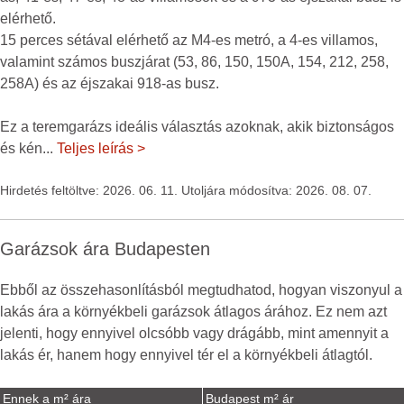
elérhető.
15 perces sétával elérhető az M4-es metró, a 4-es villamos,
valamint számos buszjárat (53, 86, 150, 150A, 154, 212, 258,
258A) és az éjszakai 918-as busz.
Ez a teremgarázs ideális választás azoknak, akik biztonságos
és kén
...
Teljes leírás >
Hirdetés feltöltve: 2026. 06. 11. Utoljára módosítva: 2026. 08. 07.
Garázsok ára Budapesten
Ebből az összehasonlításból megtudhatod, hogyan viszonyul a
lakás ára a környékbeli garázsok átlagos árához. Ez nem azt
jelenti, hogy ennyivel olcsóbb vagy drágább, mint amennyit a
lakás ér, hanem hogy ennyivel tér el a környékbeli átlagtól.
Ennek a m² ára
Budapest m² ár