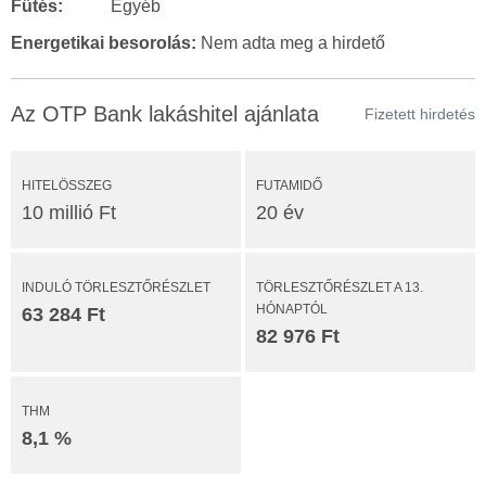
Fűtés:
Egyéb
Energetikai besorolás:
Nem adta meg a hirdető
Az OTP Bank lakáshitel ajánlata
Fizetett hirdetés
HITELÖSSZEG
FUTAMIDŐ
10 millió Ft
20 év
INDULÓ TÖRLESZTŐRÉSZLET
TÖRLESZTŐRÉSZLET A 13.
HÓNAPTÓL
63 284 Ft
82 976 Ft
THM
8,1 %