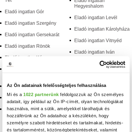
Tét
Eladó ingatlan
Hegyeshalom
Eladó ingatlan Gór
Eladó ingatlan Levél
Eladó ingatlan Szergény
Eladó ingatlan Károlyháza
Eladó ingatlan Gersekarát
Eladó ingatlan Vitnyéd
Eladó ingatlan Rönök
Eladó ingatlan Iván
Eladó ingatlan Kóny
Eladó ingatlan Gencsapáti
Eladó ingatlan
Egyházashetye
Eladó ingatlan
Rádóckölked
Az Ön adatainak felelősségteljes felhasználása
Eladó ingatlan Harasztifalu
Eladó ingatlan Csepreg
Mi és a
1022 partnerünk
feldolgozzuk az Ön személyes
Eladó ingatlan Nárai
adatait, így például az Ön IP-címét, olyan technológiákat
Eladó ingatlan
használva, mint a sütik, amelyekkel tárolhatjuk és
Eladó ingatlan
Tápszentmiklós
Jánossomorja
hozzáférünk az Ön adataihoz a készülékén, hogy
személyre szabott hirdetéseket és tartalmakat, hirdetés-
és tartalommérést, közönségbetekintéseket, valamint