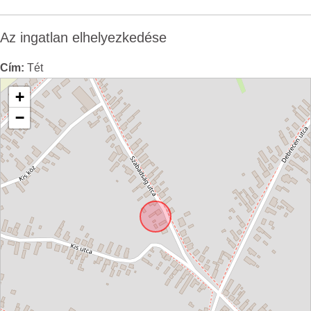
Az ingatlan elhelyezkedése
Cím:
Tét
+
−