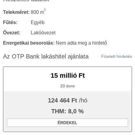
2
Telekméret:
800 m
Fűtés:
Egyéb
Övezet:
Lakóövezet
Energetikai besorolás:
Nem adta meg a hirdető
Az OTP Bank lakáshitel ajánlata
Fizetett hirdetés
15 millió Ft
20 évre
124 464 Ft
/hó
THM: 8,0 %
ÉRDEKEL