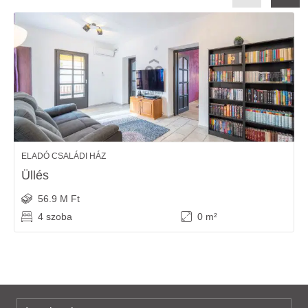
ELADÓ CSALÁDI HÁZ
Üllés
56.9 M Ft
4 szoba
0 m²