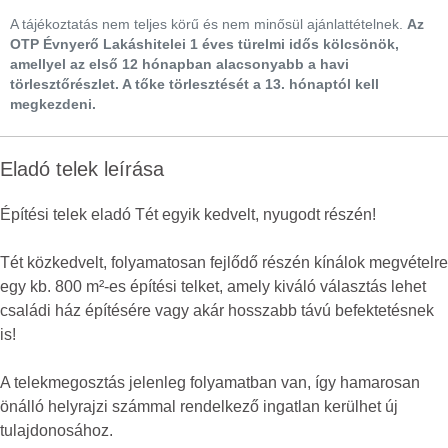
A tájékoztatás nem teljes körű és nem minősül ajánlattételnek.
Az
OTP Évnyerő Lakáshitelei 1 éves türelmi idős kölcsönök,
amellyel az első 12 hónapban alacsonyabb a havi
törlesztőrészlet. A tőke törlesztését a 13. hónaptól kell
megkezdeni.
Eladó telek leírása
Építési telek eladó Tét egyik kedvelt, nyugodt részén!
Tét közkedvelt, folyamatosan fejlődő részén kínálok megvételre
egy kb. 800 m²-es építési telket, amely kiváló választás lehet
családi ház építésére vagy akár hosszabb távú befektetésnek
is!
A telekmegosztás jelenleg folyamatban van, így hamarosan
önálló helyrajzi számmal rendelkező ingatlan kerülhet új
tulajdonosához.