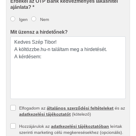
Érdekel az OTP Bank kedvezményes lakáshitel
adatait, akik kombinálhatják az adatokat más olyan
ajánlata? *
adatokkal, amelyeket Ön adott meg számukra vagy az
Ön által használt más szolgáltatásokból gyűjtöttek.
Igen
Nem
Mit üzensz a hirdetőnek?
Elfogadom az
általános szerződési feltételeket
és az
adatkezelési tájékoztatót
(kötelező)
Hozzájárulok az
adatkezelési tájékoztatóban
leírtak
szerinti marketing célú megkeresésekhez (opcionális).