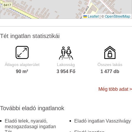
Leaflet
|
©
OpenStreetMap
Tét ingatlan statisztikái
Átlagos alapterület
Lakosság
Összes lakás
90 m²
3 954 Fő
1 477 db
Még több adat >
További eladó ingatlanok
Eladó telek, nyaraló,
Eladó ingatlan Vasszilvágy
mezogazdasagi ingatlan