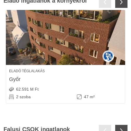
Eladó ingatlanok a környékről
ELADÓ TÉGLALAKÁS
Győr
62.591 M Ft
2 szoba
47 m²
Falusi CSOK ingatlanok