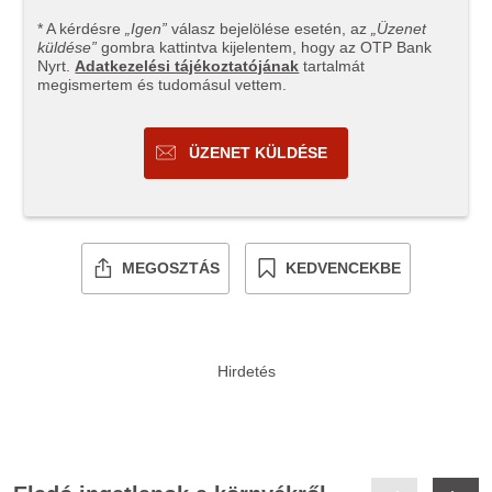
* A kérdésre
„Igen”
válasz bejelölése esetén, az
„Üzenet
küldése”
gombra kattintva kijelentem, hogy az OTP Bank
Nyrt.
Adatkezelési tájékoztatójának
tartalmát
megismertem és tudomásul vettem.
ÜZENET KÜLDÉSE
MEGOSZTÁS
KEDVENCEKBE