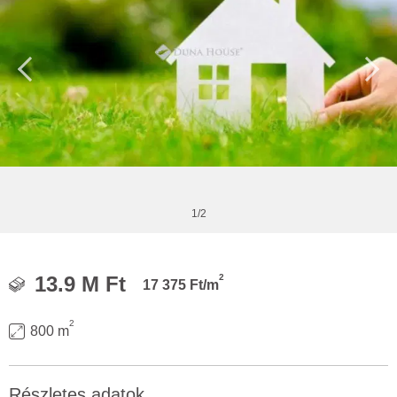
1/2
2
13.9 M Ft
17 375 Ft/m
2
800 m
Részletes adatok