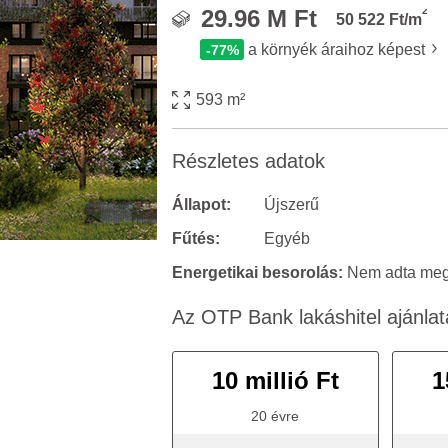
2
29.96 M Ft
50 522 Ft/m
a környék áraihoz képest
-77%
593 m²
Részletes adatok
Állapot:
Újszerű
Fűtés:
Egyéb
Energetikai besorolás:
Nem adta meg 
Az OTP Bank lakáshitel ajánlat
10 millió Ft
1
20 évre