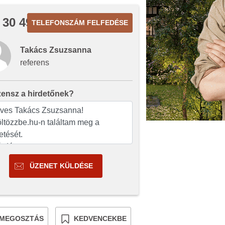
 30 495
TELEFONSZÁM FELFEDÉSE
Takács Zsuzsanna
referens
zensz a hirdetőnek?
ÜZENET KÜLDÉSE
MEGOSZTÁS
KEDVENCEKBE