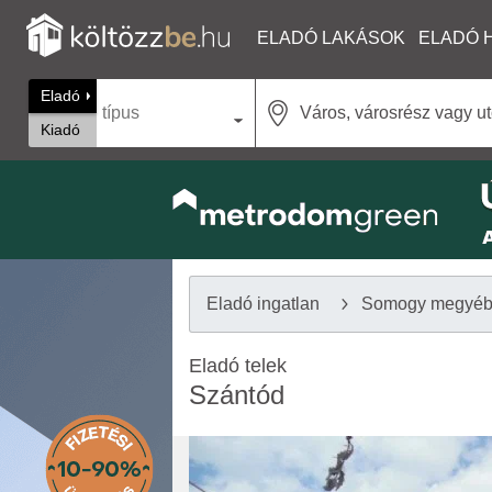
ELADÓ LAKÁSOK
ELADÓ 
Eladó
típus
Kiadó
Eladó ingatlan
Somogy megyé
Eladó telek
Szántód