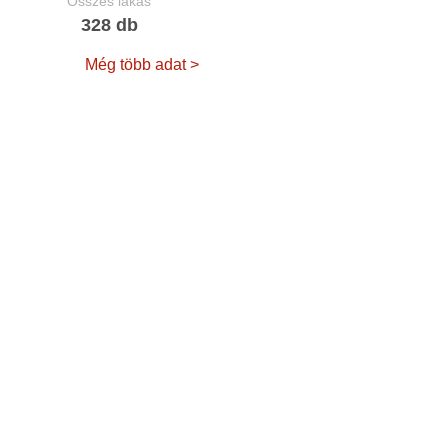
Összes lakás
328 db
Még több adat >