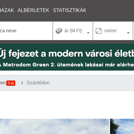
HÁZAK
ALBÉRLETEK
STATISZTIKÁK
ár (M Ft)
méret
ben
Szántódon
3 új