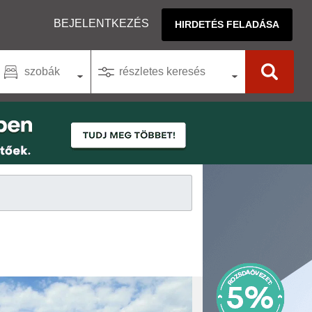
BEJELENTKEZÉS
HIRDETÉS FELADÁSA
szobák
részletes keresés