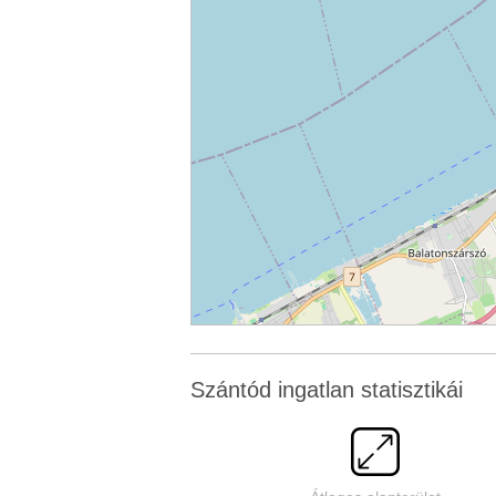
Szántód ingatlan statisztikái