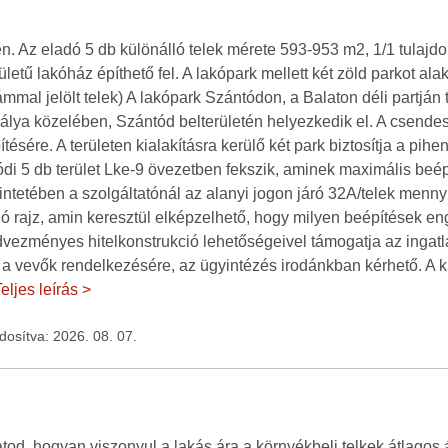
én. Az eladó 5 db különálló telek mérete 593-953 m2, 1/1 tulajdo
etű lakóház építhető fel. A lakópark mellett két zöld parkot al
mal jelölt telek) A lakópark Szántódon, a Balaton déli partján 
álya közelében, Szántód belterületén helyezkedik el. A csendes
ítésére. A területen kialakításra kerülő két park biztosítja a p
tódi 5 db terület Lke-9 övezetben fekszik, aminek maximális be
tetében a szolgáltatónál az alanyi jogon járó 32A/telek menn
ó rajz, amin keresztül elképzelhető, hogy milyen beépítések e
vezményes hitelkonstrukció lehetőségeivel támogatja az ingatl
 a vevők rendelkezésére, az ügyintézés irodánkban kérhető. A kí
eljes leírás >
ódosítva: 2026. 08. 07.
d, hogyan viszonyul a lakás ára a környékbeli telkek átlagos á