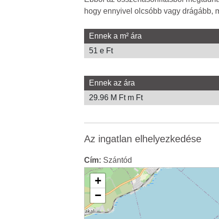
hogy ennyivel olcsóbb vagy drágább, mi
Ennek a m² ára
51 e Ft
Ennek az ára
29.96 M Ft m Ft
Az ingatlan elhelyezkedése
Cím:
Szántód
+
−