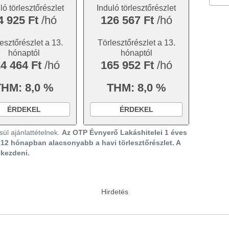
ló törlesztőrészlet
Induló törlesztőrészlet
4 925 Ft
/hó
126 567 Ft
/hó
esztőrészlet a 13.
Törlesztőrészlet a 13.
hónaptól
hónaptól
4 464 Ft
/hó
165 952 Ft
/hó
THM: 8,0 %
THM: 8,0 %
ÉRDEKEL
ÉRDEKEL
ül ajánlattételnek.
Az OTP Évnyerő Lakáshitelei 1 éves
ő 12 hónapban alacsonyabb a havi törlesztőrészlet. A
gkezdeni.