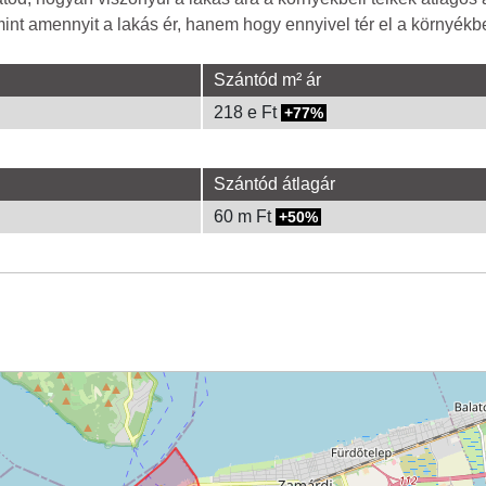
nt amennyit a lakás ér, hanem hogy ennyivel tér el a környékbel
Szántód m² ár
218 e Ft
77%
Szántód átlagár
60 m Ft
50%