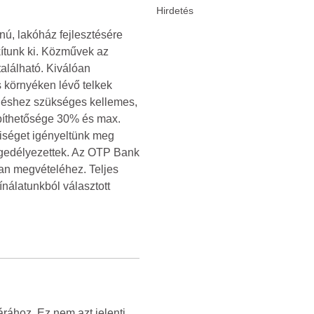
nú, lakóház fejlesztésére
akítunk ki. Közművek az
található. Kiválóan
 környéken lévő telkek
ihenéshez szükséges kellemes,
építhetősége 30% és max.
yiséget igényeltünk meg
ngedélyezettek. Az OTP Bank
an megvételéhez. Teljes
nálatunkból választott
rához. Ez nem azt jelenti,