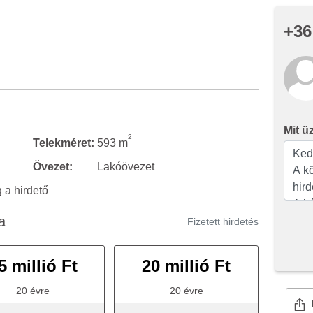
+36
Mit ü
2
Telekméret:
593 m
Övezet:
Lakóövezet
a hirdető
a
Fizetett hirdetés
5 millió Ft
20 millió Ft
20 évre
20 évre