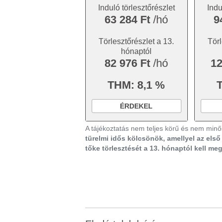
Induló törlesztőrészlet
Indu
63 284 Ft
/hó
9
Törlesztőrészlet a 13.
Törl
hónaptól
82 976 Ft
/hó
12
THM: 8,1 %
ÉRDEKEL
A tájékoztatás nem teljes körű és nem minős
türelmi idős kölcsönök, amellyel az els
tőke törlesztését a 13. hónaptól kell me