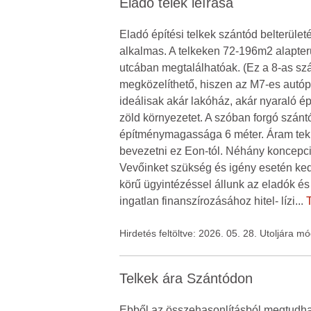
Eladó telek leírása
Eladó építési telkek szántód belterület
alkalmas. A telkeken 72-196m2 alapterül
utcában megtalálhatóak. (Ez a 8-as szám
megközelíthető, hiszen az M7-es autóp
ideálisak akár lakóház, akár nyaraló ép
zöld környezetet. A szóban forgó szán
építménymagassága 6 méter. Áram tekin
bevezetni ez Eon-tól. Néhány koncepci
Vevőinket szükség és igény esetén ked
körű ügyintézéssel állunk az eladók és
ingatlan finanszírozásához hitel- lízi
...
T
Hirdetés feltöltve: 2026. 05. 28. Utoljára m
Telkek ára Szántódon
Ebből az összehasonlításból megtudhato