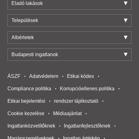
Eladó lakások
Települések
Albérletek
Budapesti ingatlanok
ÁSZF
Adatvédelem
Etikai kódex
Compliance politika
Korrupcióellenes politika
Etikai bejelentési
rendszer tájékoztató
Cookie kezelése
Médiaajánlat
Ingatlanközvetítőknek
Ingatlanfejlesztőknek
Magánszemélyeknek
Ingatlan ártérkép