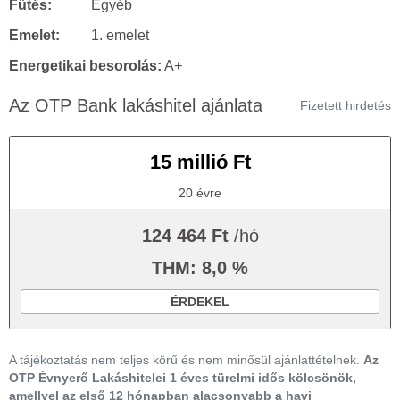
Fűtés:
Egyéb
Emelet:
1. emelet
Energetikai besorolás:
A+
Az OTP Bank lakáshitel ajánlata
Fizetett hirdetés
15 millió Ft
20 évre
124 464 Ft
/hó
THM: 8,0 %
ÉRDEKEL
A tájékoztatás nem teljes körű és nem minősül ajánlattételnek.
Az
OTP Évnyerő Lakáshitelei 1 éves türelmi idős kölcsönök,
amellyel az első 12 hónapban alacsonyabb a havi