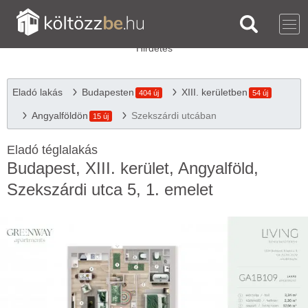
Eladó lakás
Budapesten
XIII. kerületben
404 új
54 új
Angyalföldön
Szekszárdi utcában
15 új
Eladó téglalakás
Budapest, XIII. kerület, Angyalföld,
Szekszárdi utca 5, 1. emelet