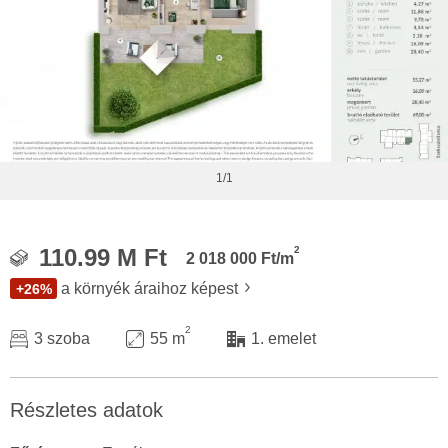
1/1
2
110.99 M Ft
2 018 000 Ft/m
a környék áraihoz képest
+26%
2
3 szoba
55 m
1. emelet
Részletes adatok