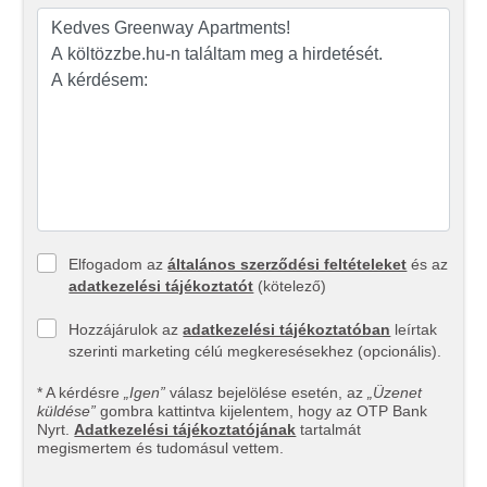
Elfogadom az
általános szerződési feltételeket
és az
adatkezelési tájékoztatót
(kötelező)
Hozzájárulok az
adatkezelési tájékoztatóban
leírtak
szerinti marketing célú megkeresésekhez (opcionális).
* A kérdésre
„Igen”
válasz bejelölése esetén, az
„Üzenet
küldése”
gombra kattintva kijelentem, hogy az OTP Bank
Nyrt.
Adatkezelési tájékoztatójának
tartalmát
megismertem és tudomásul vettem.