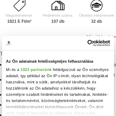
Négyzetméterár:
Hirdetések száma:
Oktatási intézmények
1821 E Ft/m²
107 db
32 db
Még több adat >
További eladó ingatlanok
Az Ön adatainak felelősségteljes felhasználása
Eladó panellakás
Eladó panellakás Budapest
Mi és a
1022 partnerünk
feldolgozzuk az Ön személyes
Angyalföld
Eladó téglalakás Budapest
adatait, így például az Ön IP-címét, olyan technológiákat
Eladó téglalakás
használva, mint a sütik, amelyekkel tárolhatjuk és
Angyalföld
Eladó penthouse lakás
hozzáférünk az Ön adataihoz a készülékén, hogy
Budapest
személyre szabott hirdetéseket és tartalmakat, hirdetés-
Eladó lakás Angyalföld
Eladó lakás Budapest
és tartalommérést, közönségbetekintéseket, valamint
Eladó lakás Margitsziget
termékfejlesztéseket biztosíthassunk Önnek. Ön dönt
Eladó panellakás
arról, hogy ki használja az adatait és milyen célra.
Eladó lakás Népsziget
Budapesten a XIII.