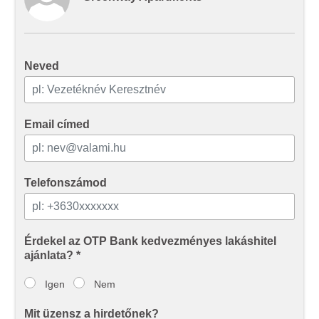
Ön által használt más szolgáltatásokból gyűjtöttek.
Neved
Email címed
Telefonszámod
Érdekel az OTP Bank kedvezményes lakáshitel
ajánlata? *
Igen
Nem
Mit üzensz a hirdetőnek?