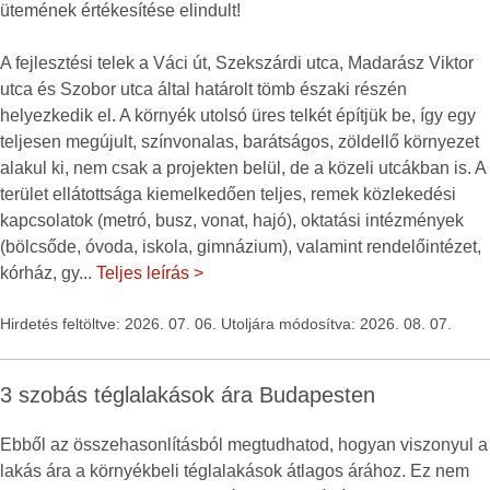
ütemének értékesítése elindult!
A fejlesztési telek a Váci út, Szekszárdi utca, Madarász Viktor
utca és Szobor utca által határolt tömb északi részén
helyezkedik el. A környék utolsó üres telkét építjük be, így egy
teljesen megújult, színvonalas, barátságos, zöldellő környezet
alakul ki, nem csak a projekten belül, de a közeli utcákban is. A
terület ellátottsága kiemelkedően teljes, remek közlekedési
kapcsolatok (metró, busz, vonat, hajó), oktatási intézmények
(bölcsőde, óvoda, iskola, gimnázium), valamint rendelőintézet,
kórház, gy
...
Teljes leírás >
Hirdetés feltöltve: 2026. 07. 06. Utoljára módosítva: 2026. 08. 07.
3 szobás téglalakások ára Budapesten
Ebből az összehasonlításból megtudhatod, hogyan viszonyul a
lakás ára a környékbeli téglalakások átlagos árához. Ez nem