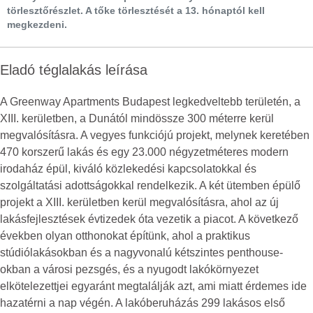
törlesztőrészlet. A tőke törlesztését a 13. hónaptól kell
megkezdeni.
Eladó téglalakás leírása
A Greenway Apartments Budapest legkedveltebb területén, a
XIII. kerületben, a Dunától mindössze 300 méterre kerül
megvalósításra. A vegyes funkciójú projekt, melynek keretében
470 korszerű lakás és egy 23.000 négyzetméteres modern
irodaház épül, kiváló közlekedési kapcsolatokkal és
szolgáltatási adottságokkal rendelkezik. A két ütemben épülő
projekt a XIII. kerületben kerül megvalósításra, ahol az új
lakásfejlesztések évtizedek óta vezetik a piacot. A következő
években olyan otthonokat építünk, ahol a praktikus
stúdiólakásokban és a nagyvonalú kétszintes penthouse-
okban a városi pezsgés, és a nyugodt lakókörnyezet
elkötelezettjei egyaránt megtalálják azt, ami miatt érdemes ide
hazatérni a nap végén. A lakóberuházás 299 lakásos első