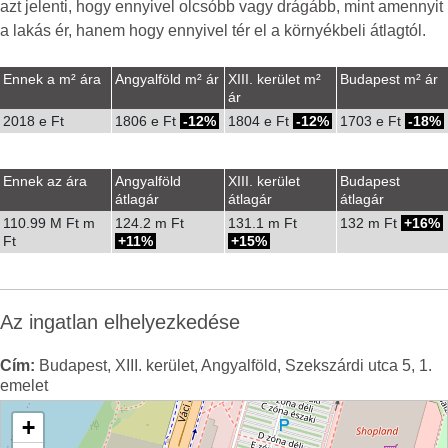
azt jelenti, hogy ennyivel olcsóbb vagy drágább, mint amennyit
a lakás ér, hanem hogy ennyivel tér el a környékbeli átlagtól.
Ennek a m² ára
Angyalföld m² ár
XIII. kerület m²
Budapest m² ár
ár
2018 e Ft
1806 e Ft
-12%
1804 e Ft
-12%
1703 e Ft
-18%
Ennek az ára
Angyalföld
XIII. kerület
Budapest
átlagár
átlagár
átlagár
110.99 M Ft m
124.2 m Ft
131.1 m Ft
132 m Ft
16%
Ft
11%
15%
Az ingatlan elhelyezkedése
Cím:
Budapest, XIII. kerület, Angyalföld, Szekszárdi utca 5, 1.
emelet
+