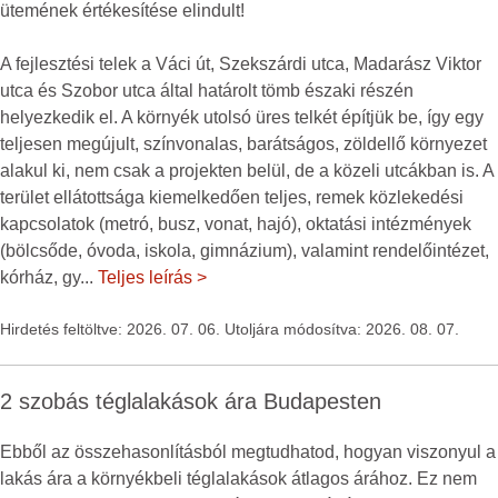
ütemének értékesítése elindult!
A fejlesztési telek a Váci út, Szekszárdi utca, Madarász Viktor
utca és Szobor utca által határolt tömb északi részén
helyezkedik el. A környék utolsó üres telkét építjük be, így egy
teljesen megújult, színvonalas, barátságos, zöldellő környezet
alakul ki, nem csak a projekten belül, de a közeli utcákban is. A
terület ellátottsága kiemelkedően teljes, remek közlekedési
kapcsolatok (metró, busz, vonat, hajó), oktatási intézmények
(bölcsőde, óvoda, iskola, gimnázium), valamint rendelőintézet,
kórház, gy
...
Teljes leírás >
Hirdetés feltöltve: 2026. 07. 06. Utoljára módosítva: 2026. 08. 07.
2 szobás téglalakások ára Budapesten
Ebből az összehasonlításból megtudhatod, hogyan viszonyul a
lakás ára a környékbeli téglalakások átlagos árához. Ez nem