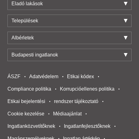
Eladó lakások
Települések
Albérletek
Budapesti ingatlanok
ÁSZF
Adatvédelem
Etikai kódex
Compliance politika
Korrupcióellenes politika
Etikai bejelentési
rendszer tájékoztató
Cookie kezelése
Médiaajánlat
Ingatlanközvetítőknek
Ingatlanfejlesztőknek
Magánszemélyeknek
Ingatlan ártérkép