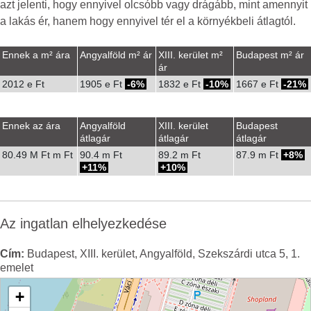
azt jelenti, hogy ennyivel olcsóbb vagy drágább, mint amennyit
a lakás ér, hanem hogy ennyivel tér el a környékbeli átlagtól.
Ennek a m² ára
Angyalföld m² ár
XIII. kerület m²
Budapest m² ár
ár
2012 e Ft
1905 e Ft
-6%
1832 e Ft
-10%
1667 e Ft
-21%
Ennek az ára
Angyalföld
XIII. kerület
Budapest
átlagár
átlagár
átlagár
80.49 M Ft m Ft
90.4 m Ft
89.2 m Ft
87.9 m Ft
8%
11%
10%
Az ingatlan elhelyezkedése
Cím:
Budapest, XIII. kerület, Angyalföld, Szekszárdi utca 5, 1.
emelet
+