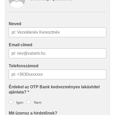
Ön által használt más szolgáltatásokból gyűjtöttek.
Neved
Email címed
Telefonszámod
Érdekel az OTP Bank kedvezményes lakáshitel
ajánlata? *
Igen
Nem
Mit üzensz a hirdetőnek?