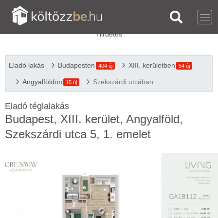
Eladó lakás
Budapesten
XIII. kerületben
404 új
54 új
Angyalföldön
Szekszárdi utcában
15 új
Eladó téglalakás
Budapest, XIII. kerület, Angyalföld,
Szekszárdi utca 5, 1. emelet