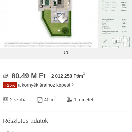
1/1
2
80.49 M Ft
2 012 250 Ft/m
a környék áraihoz képest
+25%
2
2 szoba
40 m
1. emelet
Részletes adatok