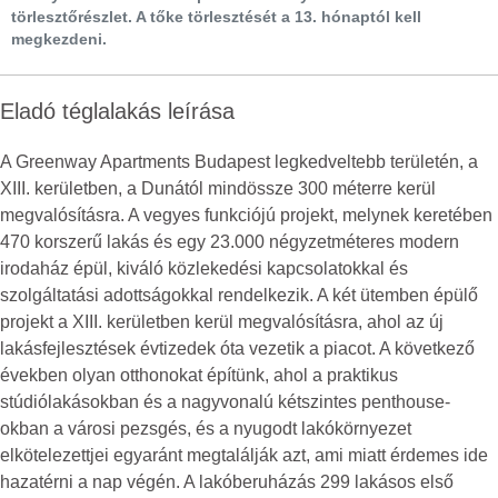
törlesztőrészlet. A tőke törlesztését a 13. hónaptól kell
megkezdeni.
Eladó téglalakás leírása
A Greenway Apartments Budapest legkedveltebb területén, a
XIII. kerületben, a Dunától mindössze 300 méterre kerül
megvalósításra. A vegyes funkciójú projekt, melynek keretében
470 korszerű lakás és egy 23.000 négyzetméteres modern
irodaház épül, kiváló közlekedési kapcsolatokkal és
szolgáltatási adottságokkal rendelkezik. A két ütemben épülő
projekt a XIII. kerületben kerül megvalósításra, ahol az új
lakásfejlesztések évtizedek óta vezetik a piacot. A következő
években olyan otthonokat építünk, ahol a praktikus
stúdiólakásokban és a nagyvonalú kétszintes penthouse-
okban a városi pezsgés, és a nyugodt lakókörnyezet
elkötelezettjei egyaránt megtalálják azt, ami miatt érdemes ide
hazatérni a nap végén. A lakóberuházás 299 lakásos első