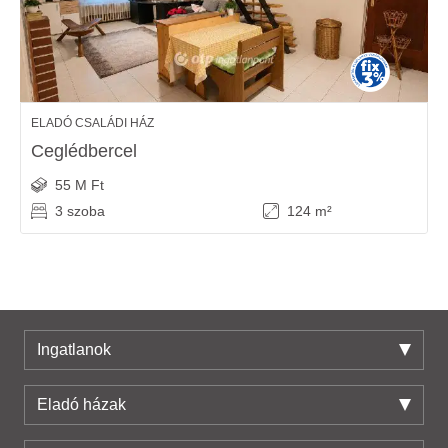
ELADÓ CSALÁDI HÁZ
Ceglédbercel
55 M Ft
3 szoba
124 m²
Ingatlanok
Eladó házak