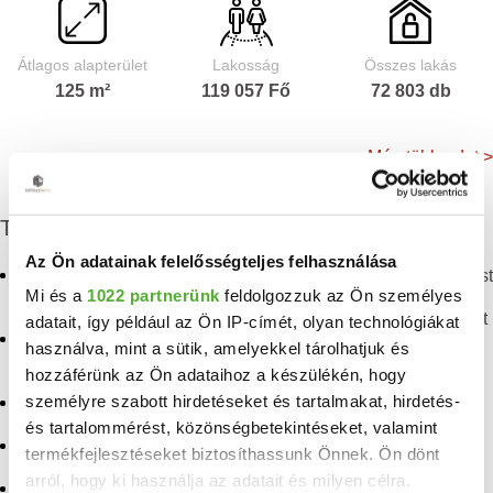
Átlagos alapterület
Lakosság
Összes lakás
125 m²
119 057 Fő
72 803 db
Még több adat >
További eladó ingatlanok
Az Ön adatainak felelősségteljes felhasználása
Eladó panellakás
Eladó panellakás Budapest
Mi és a
1022 partnerünk
feldolgozzuk az Ön személyes
Angyalföld
Eladó téglalakás Budapest
adatait, így például az Ön IP-címét, olyan technológiákat
Eladó téglalakás
használva, mint a sütik, amelyekkel tárolhatjuk és
Angyalföld
Eladó penthouse lakás
hozzáférünk az Ön adataihoz a készülékén, hogy
Budapest
személyre szabott hirdetéseket és tartalmakat, hirdetés-
Eladó lakás Angyalföld
Eladó lakás Budapest
és tartalommérést, közönségbetekintéseket, valamint
Eladó lakás Margitsziget
termékfejlesztéseket biztosíthassunk Önnek. Ön dönt
Eladó panellakás
arról, hogy ki használja az adatait és milyen célra.
Eladó lakás Népsziget
Budapesten a XIII.