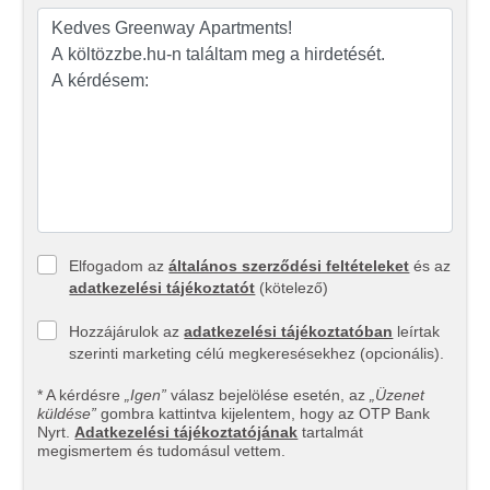
Elfogadom az
általános szerződési feltételeket
és az
adatkezelési tájékoztatót
(kötelező)
Hozzájárulok az
adatkezelési tájékoztatóban
leírtak
szerinti marketing célú megkeresésekhez (opcionális).
* A kérdésre
„Igen”
válasz bejelölése esetén, az
„Üzenet
küldése”
gombra kattintva kijelentem, hogy az OTP Bank
Nyrt.
Adatkezelési tájékoztatójának
tartalmát
megismertem és tudomásul vettem.