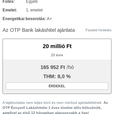
Fűtés:
Egyéb
Emelet:
1. emelet
Energetikai besorolás:
A+
Az OTP Bank lakáshitel ajánlata
Fizetett hirdetés
20 millió Ft
20 évre
165 952 Ft
/hó
THM: 8,0 %
ÉRDEKEL
A tájékoztatás nem teljes körű és nem minősül ajánlattételnek.
Az
OTP Évnyerő Lakáshitelei 1 éves türelmi idős kölcsönök,
amellyel az első 12 hónapban alacsonyabb a havi