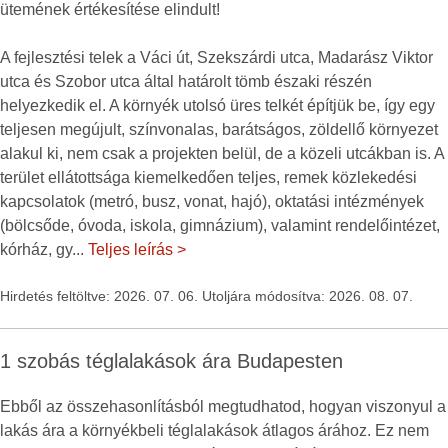
ütemének értékesítése elindult!
A fejlesztési telek a Váci út, Szekszárdi utca, Madarász Viktor
utca és Szobor utca által határolt tömb északi részén
helyezkedik el. A környék utolsó üres telkét építjük be, így egy
teljesen megújult, színvonalas, barátságos, zöldellő környezet
alakul ki, nem csak a projekten belül, de a közeli utcákban is. A
terület ellátottsága kiemelkedően teljes, remek közlekedési
kapcsolatok (metró, busz, vonat, hajó), oktatási intézmények
(bölcsőde, óvoda, iskola, gimnázium), valamint rendelőintézet,
kórház, gy
...
Teljes leírás >
Hirdetés feltöltve: 2026. 07. 06. Utoljára módosítva: 2026. 08. 07.
1 szobás téglalakások ára Budapesten
Ebből az összehasonlításból megtudhatod, hogyan viszonyul a
lakás ára a környékbeli téglalakások átlagos árához. Ez nem