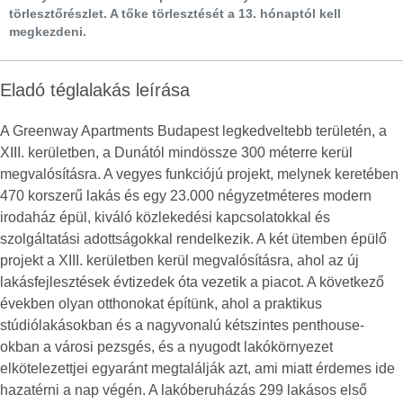
törlesztőrészlet. A tőke törlesztését a 13. hónaptól kell
megkezdeni.
Eladó téglalakás leírása
A Greenway Apartments Budapest legkedveltebb területén, a
XIII. kerületben, a Dunától mindössze 300 méterre kerül
megvalósításra. A vegyes funkciójú projekt, melynek keretében
470 korszerű lakás és egy 23.000 négyzetméteres modern
irodaház épül, kiváló közlekedési kapcsolatokkal és
szolgáltatási adottságokkal rendelkezik. A két ütemben épülő
projekt a XIII. kerületben kerül megvalósításra, ahol az új
lakásfejlesztések évtizedek óta vezetik a piacot. A következő
években olyan otthonokat építünk, ahol a praktikus
stúdiólakásokban és a nagyvonalú kétszintes penthouse-
okban a városi pezsgés, és a nyugodt lakókörnyezet
elkötelezettjei egyaránt megtalálják azt, ami miatt érdemes ide
hazatérni a nap végén. A lakóberuházás 299 lakásos első