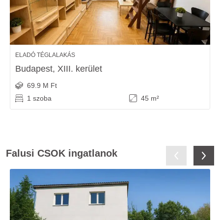
ELADÓ TÉGLALAKÁS
Budapest, XIII. kerület
69.9 M Ft
1 szoba
45 m²
Falusi CSOK ingatlanok