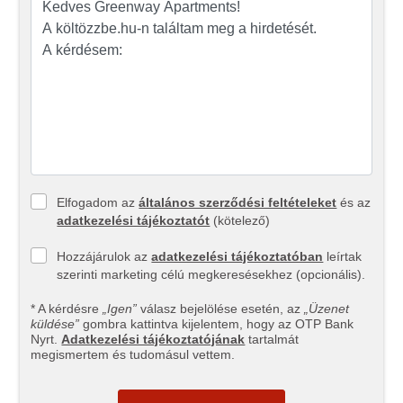
Elfogadom az
általános szerződési feltételeket
és az
adatkezelési tájékoztatót
(kötelező)
Hozzájárulok az
adatkezelési tájékoztatóban
leírtak
szerinti marketing célú megkeresésekhez (opcionális).
* A kérdésre
„Igen”
válasz bejelölése esetén, az
„Üzenet
küldése”
gombra kattintva kijelentem, hogy az OTP Bank
Nyrt.
Adatkezelési tájékoztatójának
tartalmát
megismertem és tudomásul vettem.