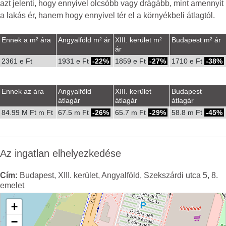
azt jelenti, hogy ennyivel olcsóbb vagy drágább, mint amennyit
a lakás ér, hanem hogy ennyivel tér el a környékbeli átlagtól.
Ennek a m² ára
Angyalföld m² ár
XIII. kerület m²
Budapest m² ár
ár
2361 e Ft
1931 e Ft
-22%
1859 e Ft
-27%
1710 e Ft
-38%
Ennek az ára
Angyalföld
XIII. kerület
Budapest
átlagár
átlagár
átlagár
84.99 M Ft m Ft
67.5 m Ft
-26%
65.7 m Ft
-29%
58.8 m Ft
-45%
Az ingatlan elhelyezkedése
Cím:
Budapest, XIII. kerület, Angyalföld, Szekszárdi utca 5, 8.
emelet
+
−