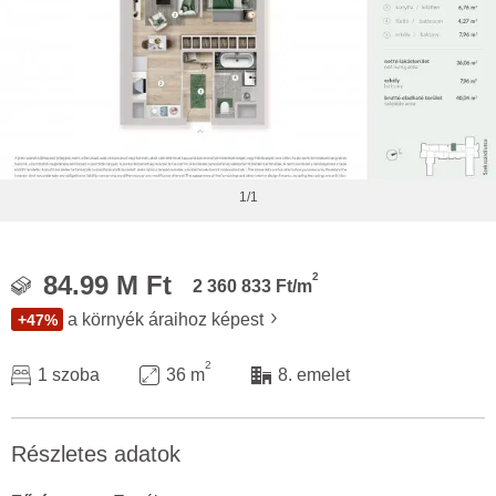
1/1
2
84.99 M Ft
2 360 833 Ft/m
a környék áraihoz képest
+47%
2
1 szoba
36 m
8. emelet
Részletes adatok