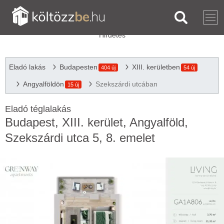
Eladó lakás
Budapesten
XIII. kerületben
404 új
54 új
Angyalföldön
Szekszárdi utcában
15 új
Eladó téglalakás
Budapest, XIII. kerület, Angyalföld,
Szekszárdi utca 5, 8. emelet