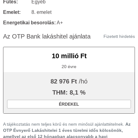
Fűtés:
Egyéb
Emelet:
8. emelet
Energetikai besorolás:
A+
Az OTP Bank lakáshitel ajánlata
Fizetett hirdetés
10 millió Ft
20 évre
82 976 Ft
/hó
THM: 8,1 %
ÉRDEKEL
A tájékoztatás nem teljes körű és nem minősül ajánlattételnek.
Az
OTP Évnyerő Lakáshitelei 1 éves türelmi idős kölcsönök,
amellyel az első 12 hónapban alacsonyabb a havi