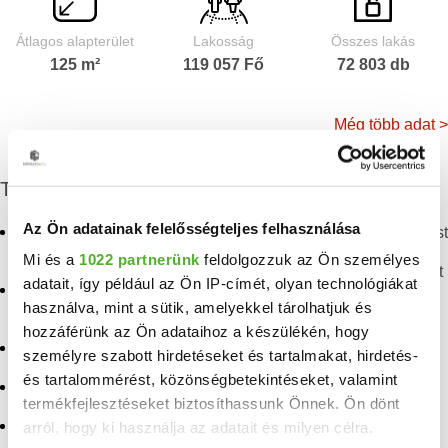
Átlagos alapterület
Lakosság
Összes lakás
125 m²
119 057 Fő
72 803 db
Még több adat >
További eladó ingatlanok
Az Ön adatainak felelősségteljes felhasználása
Eladó panellakás
Eladó panellakás Budapest
Angyalföld
Mi és a
1022 partnerünk
feldolgozzuk az Ön személyes
Eladó téglalakás Budapest
adatait, így például az Ön IP-címét, olyan technológiákat
Eladó téglalakás
használva, mint a sütik, amelyekkel tárolhatjuk és
Angyalföld
Eladó penthouse lakás
Budapest
hozzáférünk az Ön adataihoz a készülékén, hogy
Eladó lakás Angyalföld
személyre szabott hirdetéseket és tartalmakat, hirdetés-
Eladó lakás Budapest
és tartalommérést, közönségbetekintéseket, valamint
Eladó lakás Margitsziget
termékfejlesztéseket biztosíthassunk Önnek. Ön dönt
Eladó panellakás
Eladó lakás Népsziget
Budapesten a XIII.
arról, hogy ki használja az adatait és milyen célra.
kerületben