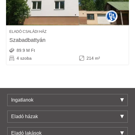
ELADÓ CSALÁDI HÁZ
Szabadbattyán
89.9 M Ft
4 szoba
214 m²
Ingatlanok
Eladó házak
Eladó lakások