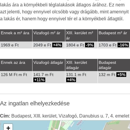
lakás ára a környékbeli téglalakások átlagos árához. Ez nem
azt jelenti, hogy ennyivel olcsóbb vagy drágább, mint amennyit
a lakás ér, hanem hogy ennyivel tér el a környékbeli átlagtól.
Ennek a m² ára
Vizafogó m² ár
XIII. kerület m²
Budapest m² ár
ár
1969 e Ft
2049 e Ft
4%
1804 e Ft
-9%
1703 e Ft
-16%
Ennek az ára
Vizafogó átlagár
XIII. kerület
Budapest
átlagár
átlagár
126 M Ft m Ft
141.7 m Ft
131.1 m Ft
132 m Ft
5%
11%
4%
Az ingatlan elhelyezkedése
Cím:
Budapest, XIII. kerület, Vizafogó, Danubius u. 7, 4. emelet
+