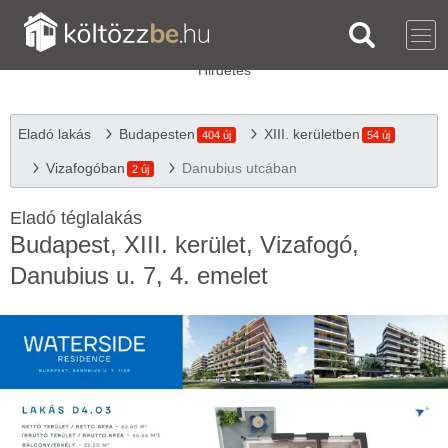
Eladó lakás
Budapesten
XIII. kerületben
404 új
54 új
Vizafogóban
Danubius utcában
2 új
Eladó téglalakás
Budapest, XIII. kerület, Vizafogó,
Danubius u. 7, 4. emelet