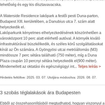
lehetőség és egy kis dísztavavacska.
A Waterside Residence lakópark a festői pesti Duna-parton,
Budapest XIII. kerületében, a Danubius utca 7. szám alatt
helyezkedik el.
Lakóparkunk kényelmes elhelyezkedésének köszönhetően a
városközpont 10 perc alatt elérhető autóval. A környék kiváló
infrastruktúrával büszkélkedik, és széles körű szolgáltatásokat
kínál az Ön számára. A Gyöngyösi utcai metróállomás (M3)
mindössze 7 perc sétára található (750 méter), míg a Duna
Plaza csupán 10 percnyi sétára helyezkedik el(900 méter).
Mindemellett az oktatási és egészségügyi int
...
Teljes leírás >
Hirdetés feltöltve: 2025. 03. 07. Utoljára módosítva: 2026. 08. 07.
3 szobás téglalakások ára Budapesten
Ebből az összehasonlításból megtudhatod, hogyan viszonyul a