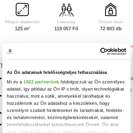
Átlagos alapterület
Lakosság
Összes lakás
125 m²
119 057 Fő
72 803 db
Még több adat >
További eladó ingatlanok
Az Ön adatainak felelősségteljes felhasználása
Eladó panellakás
Eladó panellakás Budapest
Mi és a
1022 partnerünk
feldolgozzuk az Ön személyes
Angyalföld
adatait, így például az Ön IP-címét, olyan technológiákat
Eladó téglalakás Budapest
Eladó téglalakás
használva, mint a sütik, amelyekkel tárolhatjuk és
Angyalföld
Eladó penthouse lakás
hozzáférünk az Ön adataihoz a készülékén, hogy
Budapest
személyre szabott hirdetéseket és tartalmakat, hirdetés-
Eladó lakás Angyalföld
és tartalommérést, közönségbetekintéseket, valamint
Eladó lakás Budapest
termékfejlesztéseket biztosíthassunk Önnek. Ön dönt
Eladó lakás Margitsziget
Eladó panellakás
arról, hogy ki használja az adatait és milyen célra.