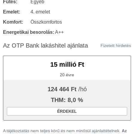
Fűtés:
Egyéb
Emelet:
4. emelet
Komfort:
Összkomfortos
Energetikai besorolás:
A++
Az OTP Bank lakáshitel ajánlata
Fizetett hirdetés
15 millió Ft
20 évre
124 464 Ft
/hó
THM: 8,0 %
ÉRDEKEL
A tájékoztatás nem teljes körű és nem minősül ajánlattételnek.
Az