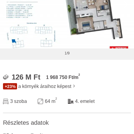
1/9
2
126 M Ft
1 968 750 Ft/m
a környék áraihoz képest
+23%
2
3 szoba
64 m
4. emelet
Részletes adatok