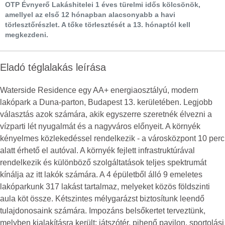
OTP Évnyerő Lakáshitelei 1 éves türelmi idős kölcsönök,
amellyel az első 12 hónapban alacsonyabb a havi
törlesztőrészlet. A tőke törlesztését a 13. hónaptól kell
megkezdeni.
Eladó téglalakás leírása
Waterside Residence egy AA+ energiaosztályú, modern
lakópark a Duna-parton, Budapest 13. kerületében. Legjobb
választás azok számára, akik egyszerre szeretnék élvezni a
vízparti lét nyugalmát és a nagyváros előnyeit. A környék
kényelmes közlekedéssel rendelkezik - a városközpont 10 perc
alatt érhető el autóval. A környék fejlett infrastruktúrával
rendelkezik és különböző szolgáltatások teljes spektrumát
kínálja az itt lakók számára. A 4 épületből álló 9 emeletes
lakóparkunk 317 lakást tartalmaz, melyeket közös földszinti
aula köt össze. Kétszintes mélygarázst biztosítunk leendő
tulajdonosaink számára. Impozáns belsőkertet terveztünk,
melyben kialakításra került: játszótér, pihenő pavilon, sportolási