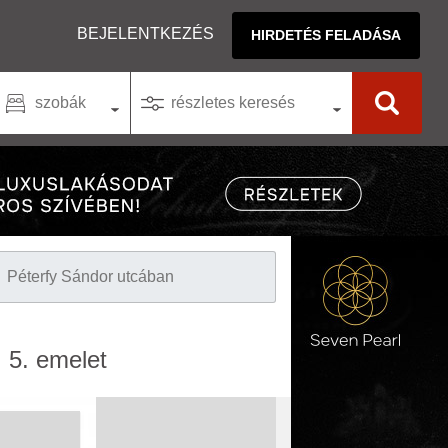
BEJELENTKEZÉS
HIRDETÉS FELADÁSA
szobák
részletes keresés
Péterfy Sándor utcában
, 5. emelet