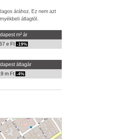
tlagos árához. Ez nem azt
nyékbeli átlagtól.
dapest m² ár
67 e Ft
-19%
dapest átlagár
.9 m Ft
-4%