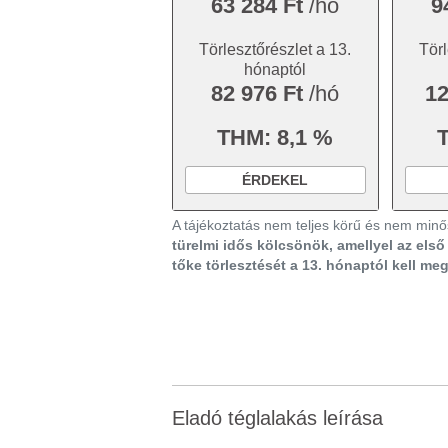
63 284 Ft
/hó
9
Törlesztőrészlet a 13.
Törl
hónaptól
82 976 Ft
/hó
12
THM: 8,1 %
ÉRDEKEL
A tájékoztatás nem teljes körű és nem minős
türelmi idős kölcsönök, amellyel az els
tőke törlesztését a 13. hónaptól kell me
Eladó téglalakás leírása