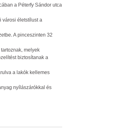
cában a Péterfy Sándor utca
városi életstílust a
zetbe. A pinceszinten 32
k tartoznak, melyek
zelítést biztosítanak a
árulva a lakók kellemes
anyag nyílászárókkal és