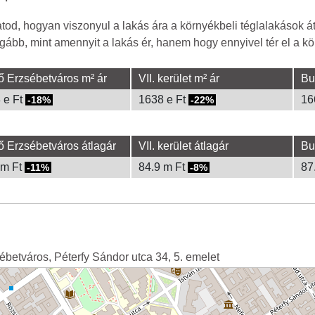
od, hogyan viszonyul a lakás ára a környékbeli téglalakások á
gább, mint amennyit a lakás ér, hanem hogy ennyivel tér el a kör
ő Erzsébetváros m² ár
VII. kerület m² ár
Bu
 e Ft
1638 e Ft
16
-18%
-22%
ő Erzsébetváros átlagár
VII. kerület átlagár
Bu
 m Ft
84.9 m Ft
87
-11%
-8%
sébetváros, Péterfy Sándor utca 34, 5. emelet