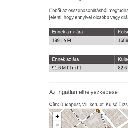
Ebből az összehasonlításból megtudhat
jelenti, hogy ennyivel olcsóbb vagy drá
Ennek a m² ára
Küls
1991 e Ft
1688
Ennek az ára
Küls
91.6 M Ft m Ft
82.6
Az ingatlan elhelyezkedése
Cím:
Budapest, VII. kerület, Külső Erz
+
−