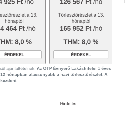
4 925 Ft
/hó
126 567 Ft
/hó
esztőrészlet a 13.
Törlesztőrészlet a 13.
hónaptól
hónaptól
4 464 Ft
/hó
165 952 Ft
/hó
THM: 8,0 %
THM: 8,0 %
ÉRDEKEL
ÉRDEKEL
ül ajánlattételnek.
Az OTP Évnyerő Lakáshitelei 1 éves
ő 12 hónapban alacsonyabb a havi törlesztőrészlet. A
gkezdeni.