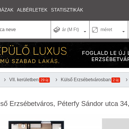
HÁZAK
ALBÉRLETEK
STATISZTIKÁK
ár (M Ft)
méret
VII. kerületben
Külső Erzsébetvárosban
29 új
2 új
ülső Erzsébetváros, Péterfy Sándor utca 34