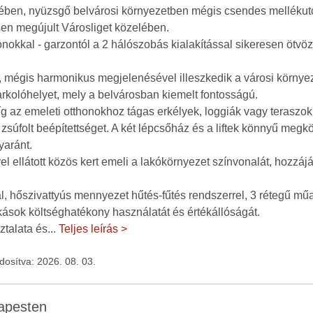
tében, nyüzsgő belvárosi környezetben mégis csendes mellékut
sen megújult Városliget közelében.
nokkal - garzontól a 2 hálószobás kialakítással sikeresen ötvözi 
, mégis harmonikus megjelenésével illeszkedik a városi környe
rkolóhelyet, mely a belvárosban kiemelt fontosságú.
míg az emeleti otthonokhoz tágas erkélyek, loggiák vagy teraszo
zsúfolt beépítettséget. A két lépcsőház és a liftek könnyű megkö
yaránt.
l ellátott közös kert emeli a lakókörnyezet színvonalát, hozzáj
l, hőszivattyús mennyezet hűtés-fűtés rendszerrel, 3 rétegű mű
akások költséghatékony használatát és értékállóságát.
ztalata és
...
Teljes leírás >
ódosítva: 2026. 08. 03.
dapesten