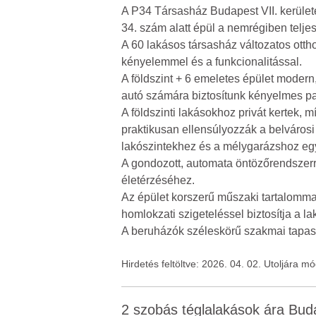
A P34 Társasház Budapest VII. kerüle
34. szám alatt épül a nemrégiben telje
A 60 lakásos társasház változatos ottho
kényelemmel és a funkcionalitással.
A földszint + 6 emeletes épület modern
autó számára biztosítunk kényelmes pa
A földszinti lakásokhoz privát kertek, 
praktikusan ellensúlyozzák a belvárosi 
lakószintekhez és a mélygarázshoz eg
A gondozott, automata öntözőrendszerre
életérzéséhez.
Az épület korszerű műszaki tartalomma
homlokzati szigeteléssel biztosítja a l
A beruházók széleskörű szakmai tapas
Hirdetés feltöltve: 2026. 04. 02. Utoljára m
2 szobás téglalakások ára Bu