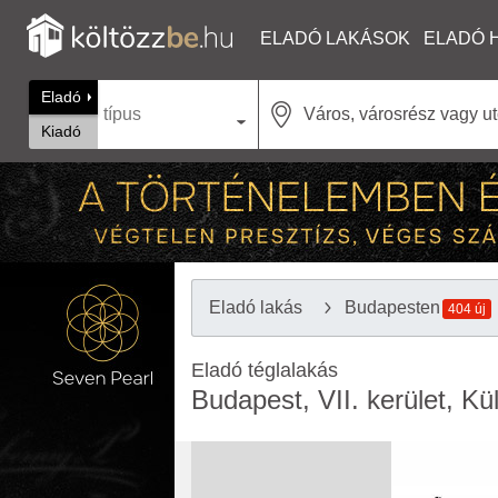
ELADÓ LAKÁSOK
ELADÓ 
Eladó
típus
Kiadó
Eladó lakás
Budapesten
404 új
Eladó téglalakás
Budapest, VII. kerület, K