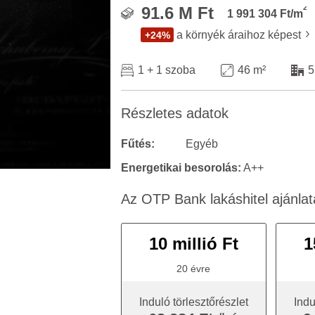
2
91.6 M Ft
1 991 304 Ft/m
a környék áraihoz képest
+24%
1 + 1 szoba
46 m²
5
Részletes adatok
Fűtés:
Egyéb
Energetikai besorolás:
A++
Az OTP Bank lakáshitel ajánlat
10 millió Ft
1
20 évre
Induló törlesztőrészlet
Indu