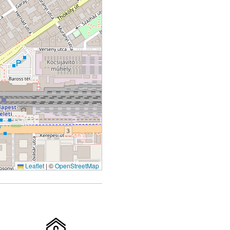
Leaflet
|
©
OpenStreetMap