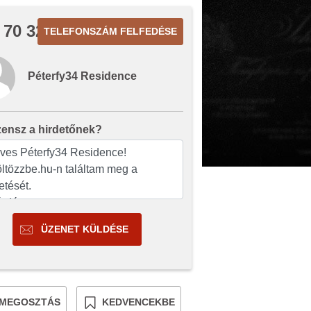
 70 320
TELEFONSZÁM FELFEDÉSE
Péterfy34 Residence
zensz a hirdetőnek?
ÜZENET KÜLDÉSE
MEGOSZTÁS
KEDVENCEKBE