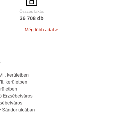
Összes lakás
36 708 db
Még több adat >
t
II. kerületben
I. kerületben
rületben
ő Erzsébetváros
zsébetváros
fy Sándor utcában