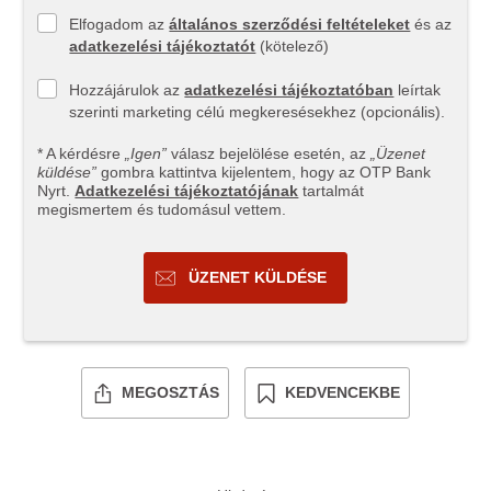
Elfogadom az
általános szerződési feltételeket
és az
adatkezelési tájékoztatót
(kötelező)
Hozzájárulok az
adatkezelési tájékoztatóban
leírtak
szerinti marketing célú megkeresésekhez (opcionális).
* A kérdésre
„Igen”
válasz bejelölése esetén, az
„Üzenet
küldése”
gombra kattintva kijelentem, hogy az OTP Bank
Nyrt.
Adatkezelési tájékoztatójának
tartalmát
megismertem és tudomásul vettem.
ÜZENET KÜLDÉSE
MEGOSZTÁS
KEDVENCEKBE