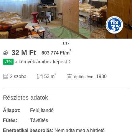
1/17
2
32 M Ft
603 774 Ft/m
a környék áraihoz képest
-7%
2
2 szoba
53 m
1980
építés éve:
Részletes adatok
Állapot:
Felújítandó
Fűtés:
Távfűtés
Energetikai besorolás:
Nem adta meg a hirdető