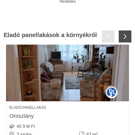
Eladó panellakások a környékről
ELADÓ PANELLAKÁS
Oroszlány
40.9 M Ft
3 szoba
63 m²