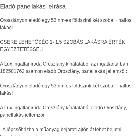
Eladó panellakás leírása
Oroszlányon eladó egy 53 nm-es földszinti két szoba + hallos
lakás!
CSERE LEHETŐSÉG 1- 1,5 SZOBÁS LAKÁSRA ÉRTÉK
EGYEZTETÉSSEL!
A Lux Ingatlaniroda Oroszlány kínálatából az ingatlantárban
182501762 számon eladó Oroszlány, panellakás jellemzői:
Oroszlányon eladó egy 53 nm-es földszinti két szoba + hallos
lakás!
A Lux Ingatlaniroda Oroszlány kínálatából eladó Oroszlány,
panellakás jellemzői:
- A lépcsőházba a műanyag bejárati ajtón át lehet bejutni,