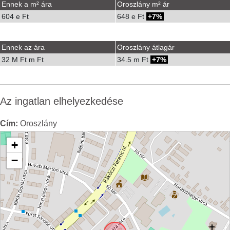
Ennek a m² ára
Oroszlány m² ár
604 e Ft
648 e Ft
7%
Ennek az ára
Oroszlány átlagár
32 M Ft m Ft
34.5 m Ft
7%
Az ingatlan elhelyezkedése
Cím:
Oroszlány
+
−