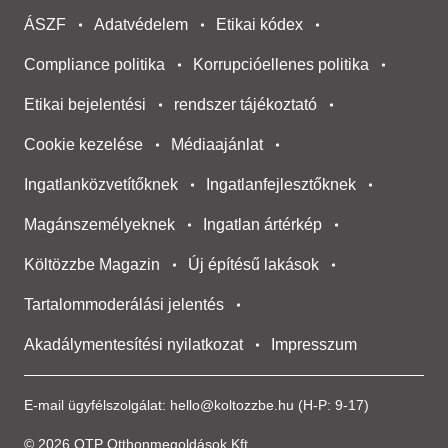
ÁSZF
Adatvédelem
Etikai kódex
Compliance politika
Korrupcióellenes politika
Etikai bejelentési
rendszer tájékoztató
Cookie kezelése
Médiaajánlat
Ingatlanközvetítőknek
Ingatlanfejlesztőknek
Magánszemélyeknek
Ingatlan ártérkép
Költözzbe Magazin
Új építésű lakások
Tartalommoderálási jelentés
Akadálymentesítési nyilatkozat
Impresszum
E-mail ügyfélszolgálat:
hello@koltozzbe.hu
(H-P: 9-17)
© 2026 OTP Otthonmegoldások Kft.