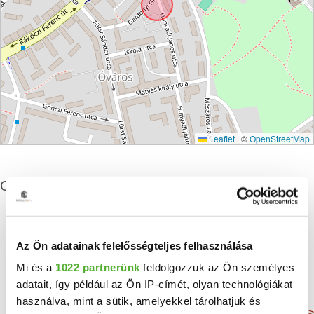
Leaflet
|
©
OpenStreetMap
Oroszlány ingatlan statisztikái
Az Ön adatainak felelősségteljes felhasználása
Átlagos alapterület
Lakosság
Összes lakás
Mi és a
1022 partnerünk
feldolgozzuk az Ön személyes
57 m²
18 446 Fő
7 946 db
adatait, így például az Ön IP-címét, olyan technológiákat
használva, mint a sütik, amelyekkel tárolhatjuk és
Még több adat >