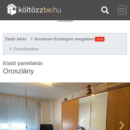
Eladó lakás
Komárom-Esztergom megyében
14 új
Oroszlányban
Eladó panellakás
Oroszlány