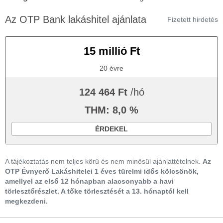
Az OTP Bank lakáshitel ajánlata
Fizetett hirdetés
15 millió Ft
20 évre
124 464 Ft
/hó
THM: 8,0 %
ÉRDEKEL
A tájékoztatás nem teljes körű és nem minősül ajánlattételnek.
Az
OTP Évnyerő Lakáshitelei 1 éves türelmi idős kölcsönök,
amellyel az első 12 hónapban alacsonyabb a havi
törlesztőrészlet. A tőke törlesztését a 13. hónaptól kell
megkezdeni.