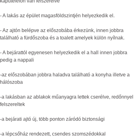
kaputelefon van felszerelve
- A lakás az épület magasföldszintjén helyezkedik el.
- Az ajtón belépve az előszobába érkezünk, innen jobbra
található a fürdőszoba és a toalett amelyek külön nyílnak.
- A bejárattól egyenesen helyezkedik el a hall innen jobbra
pedig a nappali
-az előszobában jobbra haladva található a konyha illetve a
hálószoba
-a lakásban az ablakok műanyagra lettek cserélve, redőnnyel
felszereltek
-a bejárati ajtó új, több ponton záródó biztonsági
-a lépcsőház rendezett, csendes szomszédokkal