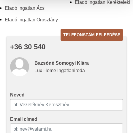
Eladó ingatlan Kerékteleki
közösségi média-, hirdető- és elemező partnereinkkel
Eladó ingatlan Ács
megosztjuk az Ön weboldalhasználatra vonatkozó
Eladó ingatlan Oroszlány
adatait, akik kombinálhatják az adatokat más olyan
adatokkal, amelyeket Ön adott meg számukra vagy az
Ön által használt más szolgáltatásokból gyűjtöttek.
TELEFONSZÁM FELFEDÉSE
+36 30 540
Bazsóné Somogyi Klára
Lux Home Ingatlaniroda
Neved
Email címed