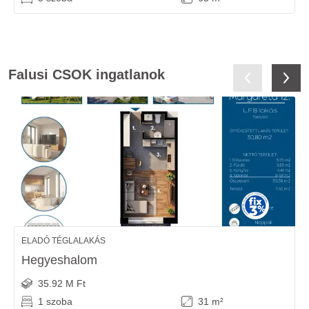
Falusi CSOK ingatlanok
ELADÓ TÉGLALAKÁS
Hegyeshalom
35.92 M Ft
1 szoba
31 m²