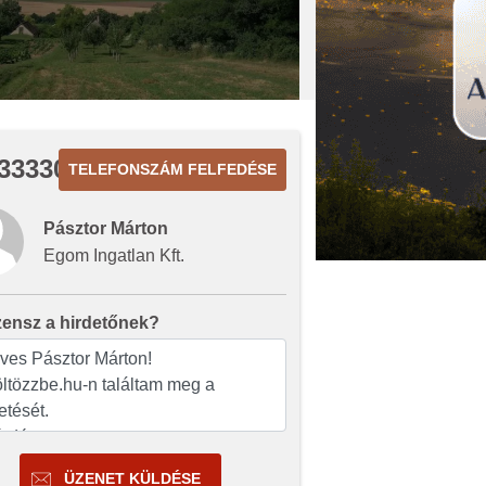
3333010
TELEFONSZÁM FELFEDÉSE
Pásztor Márton
Egom Ingatlan Kft.
zensz a hirdetőnek?
ÜZENET KÜLDÉSE