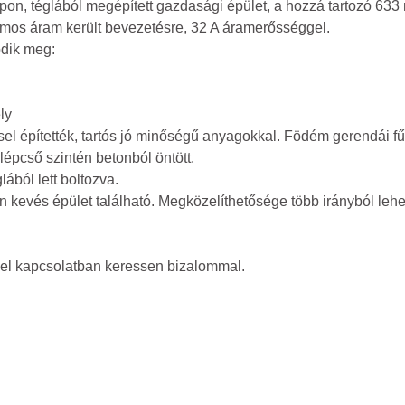
, téglából megépített gazdasági épület, a hozzá tartozó 633 nm-
mos áram került bevezetésre, 32 A áramerősséggel.
dik meg:
ly
sel építették, tartós jó minőségű anyagokkal. Födém gerendái f
 lépcső szintén betonból öntött.
lából lett boltozva.
 kevés épület található. Megközelíthetősége több irányból leh
el kapcsolatban keressen bizalommal.