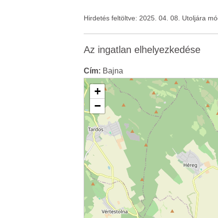
Hirdetés feltöltve: 2025. 04. 08. Utoljára m
Az ingatlan elhelyezkedése
Cím:
Bajna
+
−