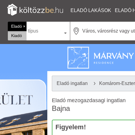
ELADÓ LAKÁSOK
ELADÓ 
Eladó
típus
Kiadó
Eladó ingatlan
Komárom-Eszte
Eladó mezogazdasagi ingatlan
Bajna
Figyelem!