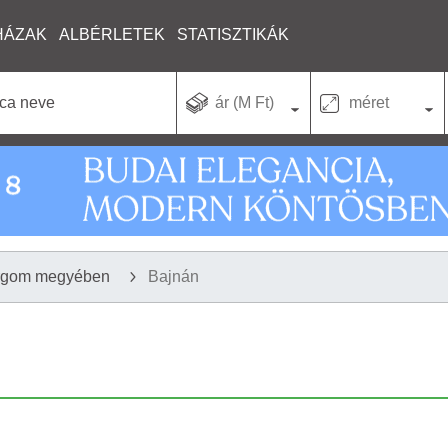
HÁZAK
ALBÉRLETEK
STATISZTIKÁK
ár (M Ft)
méret
rgom megyében
Bajnán