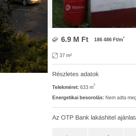
2
6.9 M Ft
186 486 Ft/m
37 m²
Részletes adatok
2
Telekméret:
633 m
Energetikai besorolás:
Nem adta meg 
Az OTP Bank lakáshitel ajánlat