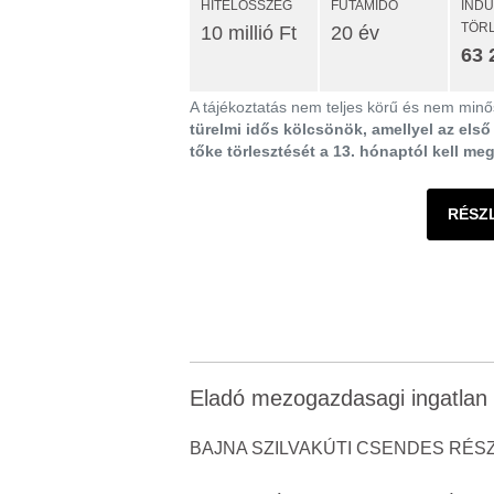
HITELÖSSZEG
FUTAMIDŐ
IND
TÖR
10 millió Ft
20 év
63 
A tájékoztatás nem teljes körű és nem minős
türelmi idős kölcsönök, amellyel az els
tőke törlesztését a 13. hónaptól kell me
RÉSZ
Eladó mezogazdasagi ingatlan 
BAJNA SZILVAKÚTI CSENDES RÉSZ