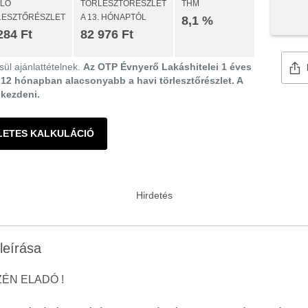
ULÓ
TÖRLESZTŐRÉSZLET
THM
LESZTŐRÉSZLET
A 13. HÓNAPTÓL
8,1 %
284 Ft
82 976 Ft
ül ajánlattételnek.
Az OTP Évnyerő Lakáshitelei 1 éves
ő 12 hónapban alacsonyabb a havi törlesztőrészlet. A
gkezdeni.
LETES KALKULÁCIÓ
leírása
ÉN ELADÓ !