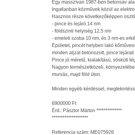
Egy masszívan 1987-ben betonsáv alapon
Ingatlanban közművek közül az elektro
Hasznos része következőképpen osztó
- pince és lejáró 14 nm
- földszinti helyiség 12.5 nm
- emeleti szoba 10 nm, és 3 nm-es erké
Épületet, pincét helyben lakó kőműves
minden aljzat betonozott, pince lejárati
Pince jó méretű, kialakítású, sóskúti tég
Nagyon természetközeli, környezetében
murvás, majd föld úton.
Minden egyéb kérdéssel, megtekintéss
6900000 Ft
Érd.: Pásztor Márton **************
********************
Referencia szám: ME075926