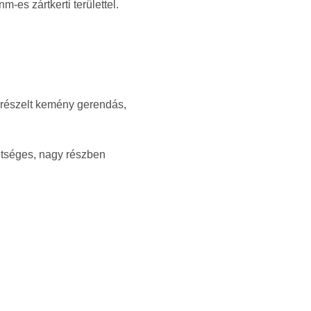
es zártkerti területtel.
űrészelt kemény gerendás,
etséges, nagy részben