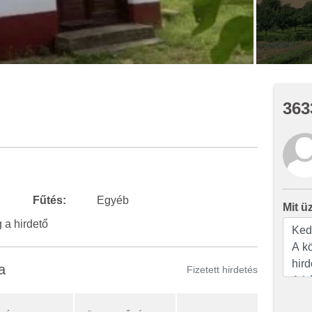
363
Fűtés:
Egyéb
Mit ü
a hirdető
a
Fizetett hirdetés