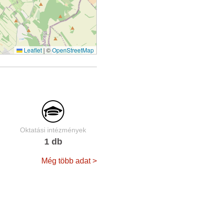
Leaflet
|
©
OpenStreetMap
Oktatási intézmények
1 db
Még több adat >