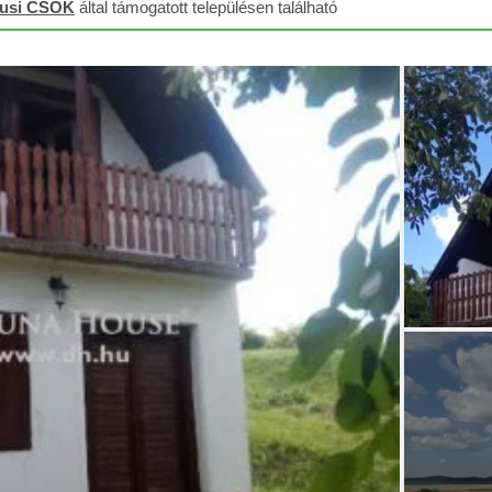
lusi CSOK
által támogatott településen található