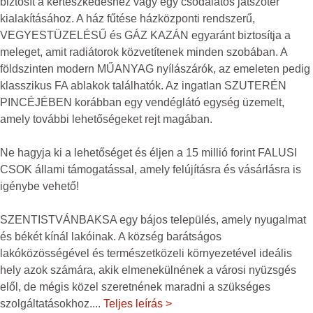
biztosít a kertészkedéshez vagy egy csodálatos játszótér
kialakításához. A ház fűtése házközponti rendszerű,
VEGYESTÜZELÉSŰ és GÁZ KAZÁN egyaránt biztosítja a
meleget, amit radiátorok közvetítenek minden szobában. A
földszinten modern MŰANYAG nyílászárók, az emeleten pedig
klasszikus FA ablakok találhatók. Az ingatlan SZUTERÉN
PINCÉJÉBEN korábban egy vendéglátó egység üzemelt,
amely további lehetőségeket rejt magában.
Ne hagyja ki a lehetőséget és éljen a 15 millió forint FALUSI
CSOK állami támogatással, amely felújításra és vásárlásra is
igénybe vehető!
SZENTISTVÁNBAKSA egy bájos település, amely nyugalmat
és békét kínál lakóinak. A község barátságos
lakóközösségével és természetközeli környezetével ideális
hely azok számára, akik elmenekülnének a városi nyüzsgés
elől, de mégis közel szeretnének maradni a szükséges
szolgáltatásokhoz.
...
Teljes leírás >