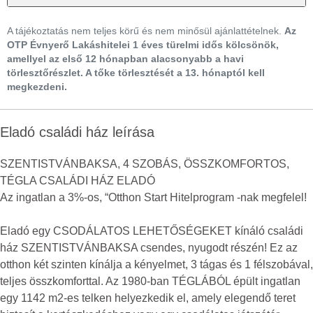
A tájékoztatás nem teljes körű és nem minősül ajánlattételnek.
Az
OTP Évnyerő Lakáshitelei 1 éves türelmi idős kölcsönök,
amellyel az első 12 hónapban alacsonyabb a havi
törlesztőrészlet. A tőke törlesztését a 13. hónaptól kell
megkezdeni.
Eladó családi ház leírása
SZENTISTVÁNBAKSA, 4 SZOBÁS, ÖSSZKOMFORTOS,
TÉGLA CSALÁDI HÁZ ELADÓ
Az ingatlan a 3%-os, “Otthon Start Hitelprogram -nak megfelel!
Eladó egy CSODÁLATOS LEHETŐSÉGEKET kínáló családi
ház SZENTISTVÁNBAKSA csendes, nyugodt részén! Ez az
otthon két szinten kínálja a kényelmet, 3 tágas és 1 félszobával,
teljes összkomforttal. Az 1980-ban TÉGLÁBÓL épült ingatlan
egy 1142 m2-es telken helyezkedik el, amely elegendő teret