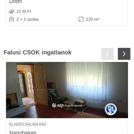
Dobri
22 M Ft
2 + 1 szoba
120 m²
Falusi CSOK ingatlanok
ELADÓ CSALÁDI HÁZ
Nagybajom