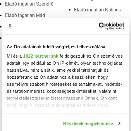
Eladó ingatlan Szendrő
Eladó ingatlan Nőtincs
Eladó ingatlan Mád
Eladó ingatlan Tolcsva
Eladó ingatlan Bódvarákó
Eladó ingatlan Salgótarján
Eladó ingatlan Nagybarca
Az Ön adatainak felelősségteljes felhasználása
Mi és a
1022 partnerünk
feldolgozzuk az Ön személyes
TELEFONSZÁM FELFEDÉSE
adatait, így például az Ön IP-címét, olyan technológiákat
+36 70 632
használva, mint a sütik, amelyekkel tárolhatjuk és
hozzáférünk az Ön adataihoz a készülékén, hogy
Vályi Attila
személyre szabott hirdetéseket és tartalmakat, hirdetés-
és tartalommérést, közönségbetekintéseket, valamint
OTP IP Miskolc Corvin 1-3
termékfejlesztéseket biztosíthassunk Önnek. Ön dönt
arról, hogy ki használja az adatait és milyen célra.
Neved
Ha engedélyezi, a következőt is meg szeretnénk tenni:
Részletek megjelenítése
Információgyűjtés az Ön földrajzi elhelyezkedéséről