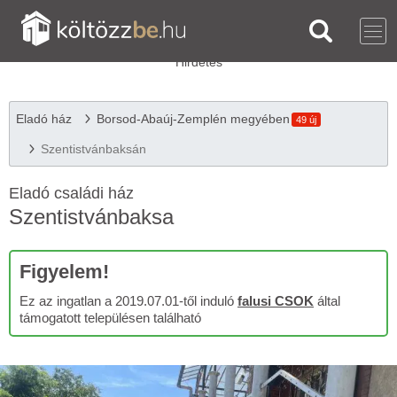
Eladó ház
Borsod-Abaúj-Zemplén megyében
49 új
Szentistvánbaksán
Eladó családi ház
Szentistvánbaksa
Figyelem!
Ez az ingatlan a 2019.07.01-től induló
falusi CSOK
által
támogatott településen található