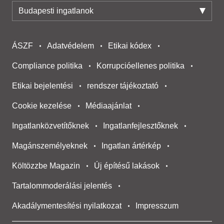
Budapesti ingatlanok
ÁSZF
Adatvédelem
Etikai kódex
Compliance politika
Korrupcióellenes politika
Etikai bejelentési
rendszer tájékoztató
Cookie kezelése
Médiaajánlat
Ingatlanközvetítőknek
Ingatlanfejlesztőknek
Magánszemélyeknek
Ingatlan ártérkép
Költözzbe Magazin
Új építésű lakások
Tartalommoderálási jelentés
Akadálymentesítési nyilatkozat
Impresszum