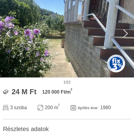
1/22
2
24 M Ft
120 000 Ft/m
2
3 szoba
200 m
1980
építés éve:
Részletes adatok