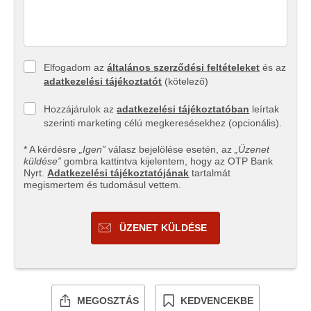
Elfogadom az
általános szerződési feltételeket
és az
adatkezelési tájékoztatót
(kötelező)
Hozzájárulok az
adatkezelési tájékoztatóban
leírtak
szerinti marketing célú megkeresésekhez (opcionális).
* A kérdésre
„Igen”
válasz bejelölése esetén, az
„Üzenet
küldése”
gombra kattintva kijelentem, hogy az OTP Bank
Nyrt.
Adatkezelési tájékoztatójának
tartalmát
megismertem és tudomásul vettem.
ÜZENET KÜLDÉSE
MEGOSZTÁS
KEDVENCEKBE