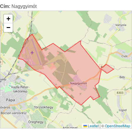
Cím:
Nagygyimót
+
−
Leaflet
|
©
OpenStreetMap