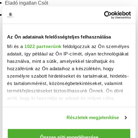
Eladó ingatlan Csót
Eladó ingatlan Dudar
Eladó ingatlan Balatonfűzfő
TELEFONSZÁM FELFEDÉSE
Az Ön adatainak felelősségteljes felhasználása
+36 70 315
Mi és a
1022 partnerünk
feldolgozzuk az Ön személyes
adatait, így például az Ön IP-címét, olyan technológiákat
használva, mint a sütik, amelyekkel tárolhatjuk és
Verrasztó Edina Irén
hozzáférünk az Ön adataihoz a készülékén, hogy
referens
személyre szabott hirdetéseket és tartalmakat, hirdetés-
és tartalommérést, közönségbetekintéseket, valamint
termékfejlesztéseket biztosíthassunk Önnek. Ön dönt
Neved
arról, hogy ki használja az adatait és milyen célra.
Ha engedélyezi, a következőt is meg szeretnénk tenni:
Részletek megjelenítése
Email címed
Információgyűjtés az Ön földrajzi elhelyezkedéséről
pár méteres pontossággal
Az Ön készülékén beazonosítása annak konkrét
Összes süti engedélyezése