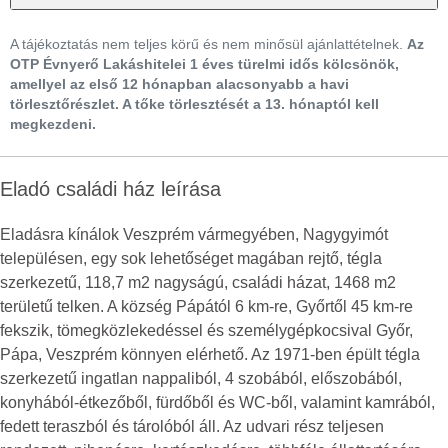
A tájékoztatás nem teljes körű és nem minősül ajánlattételnek.
Az
OTP Évnyerő Lakáshitelei 1 éves türelmi idős kölcsönök,
amellyel az első 12 hónapban alacsonyabb a havi
törlesztőrészlet. A tőke törlesztését a 13. hónaptól kell
megkezdeni.
Eladó családi ház leírása
Eladásra kínálok Veszprém vármegyében, Nagygyimót
településen, egy sok lehetőséget magában rejtő, tégla
szerkezetű, 118,7 m2 nagyságú, családi házat, 1468 m2
területű telken. A község Pápától 6 km-re, Győrtől 45 km-re
fekszik, tömegközlekedéssel és személygépkocsival Győr,
Pápa, Veszprém könnyen elérhető. Az 1971-ben épült tégla
szerkezetű ingatlan nappaliból, 4 szobából, előszobából,
konyhából-étkezőből, fürdőből és WC-ből, valamint kamrából,
fedett teraszból és tárolóból áll. Az udvari rész teljesen