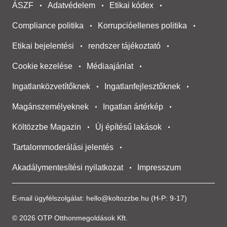
ÁSZF
Adatvédelem
Etikai kódex
Compliance politika
Korrupcióellenes politika
Etikai bejelentési
rendszer tájékoztató
Cookie kezelése
Médiaajánlat
Ingatlanközvetítőknek
Ingatlanfejlesztőknek
Magánszemélyeknek
Ingatlan ártérkép
Költözzbe Magazin
Új építésű lakások
Tartalommoderálási jelentés
Akadálymentesítési nyilatkozat
Impresszum
E-mail ügyfélszolgálat:
hello@koltozzbe.hu
(H-P: 9-17)
© 2026 OTP Otthonmegoldások Kft.