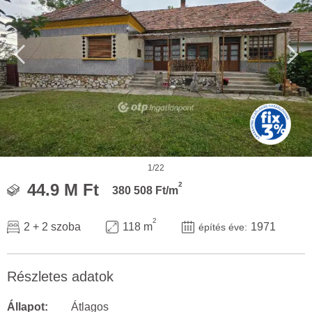
1/22
2
44.9 M Ft
380 508 Ft/m
2
2 + 2 szoba
118 m
1971
építés éve:
Részletes adatok
Állapot:
Átlagos