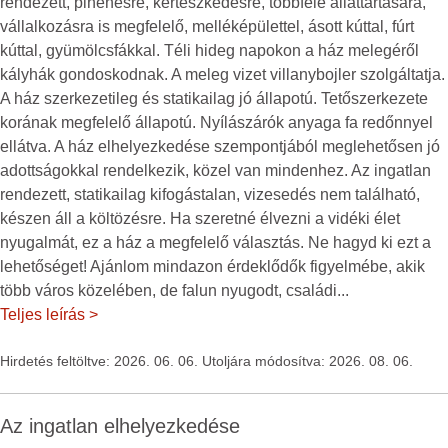
rendezett, pihenésre, kertészkedésre, többféle állattartására,
vállalkozásra is megfelelő, melléképülettel, ásott kúttal, fúrt
kúttal, gyümölcsfákkal. Téli hideg napokon a ház melegéről
kályhák gondoskodnak. A meleg vizet villanybojler szolgáltatja.
A ház szerkezetileg és statikailag jó állapotú. Tetőszerkezete
korának megfelelő állapotú. Nyílászárók anyaga fa redőnnyel
ellátva. A ház elhelyezkedése szempontjából meglehetősen jó
adottságokkal rendelkezik, közel van mindenhez. Az ingatlan
rendezett, statikailag kifogástalan, vizesedés nem található,
készen áll a költözésre. Ha szeretné élvezni a vidéki élet
nyugalmát, ez a ház a megfelelő választás. Ne hagyd ki ezt a
lehetőséget! Ajánlom mindazon érdeklődők figyelmébe, akik
több város közelében, de falun nyugodt, családi
...
Teljes leírás >
Hirdetés feltöltve: 2026. 06. 06. Utoljára módosítva: 2026. 08. 06.
Az ingatlan elhelyezkedése