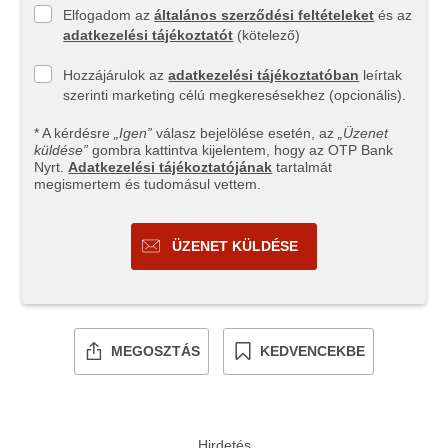
Elfogadom az
általános szerződési feltételeket
és az
adatkezelési tájékoztatót
(kötelező)
Hozzájárulok az
adatkezelési tájékoztatóban
leírtak
szerinti marketing célú megkeresésekhez (opcionális).
* A kérdésre
„Igen”
válasz bejelölése esetén, az
„Üzenet
küldése”
gombra kattintva kijelentem, hogy az OTP Bank
Nyrt.
Adatkezelési tájékoztatójának
tartalmát
megismertem és tudomásul vettem.
ÜZENET KÜLDÉSE
MEGOSZTÁS
KEDVENCEKBE