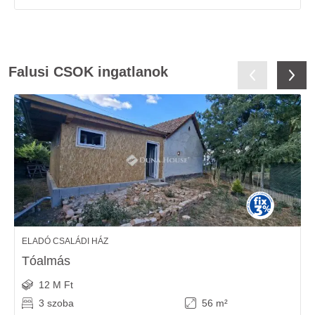
Falusi CSOK ingatlanok
ELADÓ CSALÁDI HÁZ
Tóalmás
12 M Ft
3 szoba
56 m²