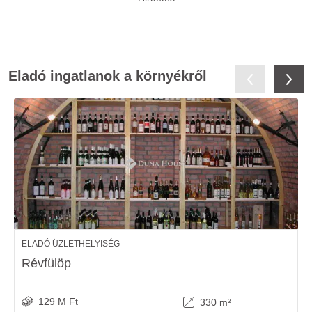
Eladó ingatlanok a környékről
ELADÓ ÜZLETHELYISÉG
Révfülöp
129 M Ft
330 m²