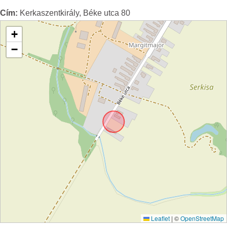
Cím:
Kerkaszentkirály, Béke utca 80
+
−
Leaflet
|
©
OpenStreetMap