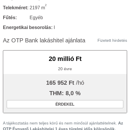
2
Telekméret:
2197 m
Fűtés:
Egyéb
Energetikai besorolás:
I
Az OTP Bank lakáshitel ajánlata
Fizetett hirdetés
20 millió Ft
20 évre
165 952 Ft
/hó
THM: 8,0 %
ÉRDEKEL
A tájékoztatás nem teljes körű és nem minősül ajánlattételnek.
Az
OTP Évnyerő Lakáshitelei 1 éves türelmi idős kölcsönök,