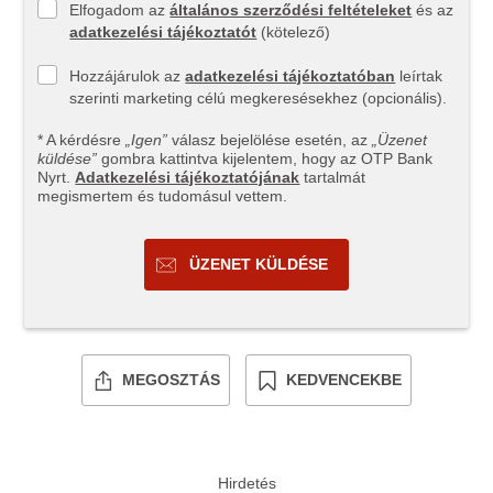
Elfogadom az
általános szerződési feltételeket
és az
adatkezelési tájékoztatót
(kötelező)
Hozzájárulok az
adatkezelési tájékoztatóban
leírtak
szerinti marketing célú megkeresésekhez (opcionális).
* A kérdésre
„Igen”
válasz bejelölése esetén, az
„Üzenet
küldése”
gombra kattintva kijelentem, hogy az OTP Bank
Nyrt.
Adatkezelési tájékoztatójának
tartalmát
megismertem és tudomásul vettem.
ÜZENET KÜLDÉSE
MEGOSZTÁS
KEDVENCEKBE