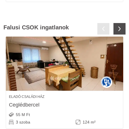
Falusi CSOK ingatlanok
ELADÓ CSALÁDI HÁZ
Ceglédbercel
55 M Ft
3 szoba
124 m²