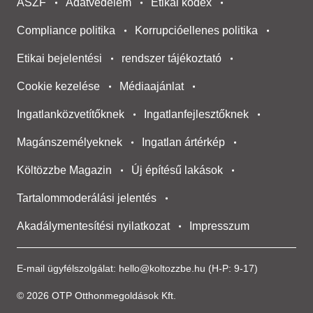
ÁSZF
Adatvédelem
Etikai kódex
Compliance politika
Korrupcióellenes politika
Etikai bejelentési
rendszer tájékoztató
Cookie kezelése
Médiaajánlat
Ingatlanközvetítőknek
Ingatlanfejlesztőknek
Magánszemélyeknek
Ingatlan ártérkép
Költözzbe Magazin
Új építésű lakások
Tartalommoderálási jelentés
Akadálymentesítési nyilatkozat
Impresszum
E-mail ügyfélszolgálat:
hello@koltozzbe.hu
(H-P: 9-17)
© 2026 OTP Otthonmegoldások Kft.