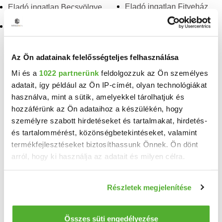
Eladó ingatlan Fityeház
Eladó ingatlan Becsvölgye
Eladó ingatlan Csapi
TELEFONSZÁM FELFEDÉSE
Az Ön adatainak felelősségteljes felhasználása
+36 1 795
Mi és a
1022 partnerünk
feldolgozzuk az Ön személyes
adatait, így például az Ön IP-címét, olyan technológiákat
használva, mint a sütik, amelyekkel tárolhatjuk és
MR Közösségi Lakásalap
hozzáférünk az Ön adataihoz a készülékén, hogy
MR Közösségi Lakásalap
személyre szabott hirdetéseket és tartalmakat, hirdetés-
és tartalommérést, közönségbetekintéseket, valamint
termékfejlesztéseket biztosíthassunk Önnek. Ön dönt
Neved
arról, hogy ki használja az adatait és milyen célra.
Ha engedélyezi, a következőt is meg szeretnénk tenni:
Részletek megjelenítése
Email címed
Információgyűjtés az Ön földrajzi elhelyezkedéséről
pár méteres pontossággal
Az Ön készülékén beazonosítása annak konkrét
Összes süti engedélyezése