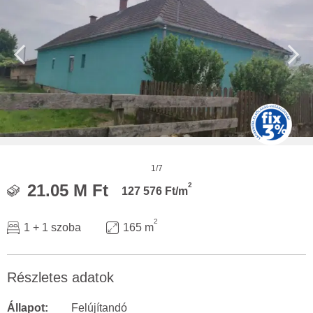
1/7
2
21.05 M Ft
127 576 Ft/m
2
1 + 1 szoba
165 m
Részletes adatok
Állapot:
Felújítandó