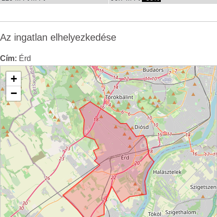
Az ingatlan elhelyezkedése
Cím:
Érd
+
−