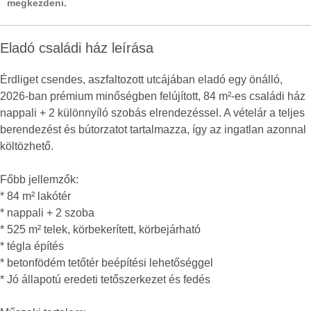
megkezdeni.
Eladó családi ház leírása
Érdliget csendes, aszfaltozott utcájában eladó egy önálló,
2026-ban prémium minőségben felújított, 84 m²-es családi ház
nappali + 2 különnyíló szobás elrendezéssel. A vételár a teljes
berendezést és bútorzatot tartalmazza, így az ingatlan azonnal
költözhető.
Főbb jellemzők:
* 84 m² lakótér
* nappali + 2 szoba
* 525 m² telek, körbekerített, körbejárható
* tégla építés
* betonfödém tetőtér beépítési lehetőséggel
* Jó állapotú eredeti tetőszerkezet és fedés