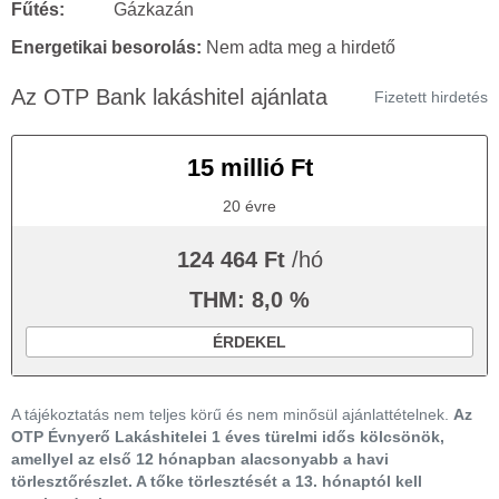
Fűtés:
Gázkazán
Energetikai besorolás:
Nem adta meg a hirdető
Az OTP Bank lakáshitel ajánlata
Fizetett hirdetés
15 millió Ft
20 évre
124 464 Ft
/hó
THM: 8,0 %
ÉRDEKEL
A tájékoztatás nem teljes körű és nem minősül ajánlattételnek.
Az
OTP Évnyerő Lakáshitelei 1 éves türelmi idős kölcsönök,
amellyel az első 12 hónapban alacsonyabb a havi
törlesztőrészlet. A tőke törlesztését a 13. hónaptól kell