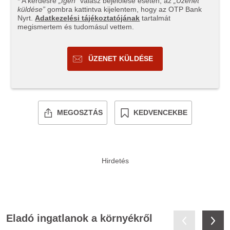
* A kérdésre
„Igen”
válasz bejelölése esetén, az
„Üzenet
küldése”
gombra kattintva kijelentem, hogy az OTP Bank
Nyrt.
Adatkezelési tájékoztatójának
tartalmát
megismertem és tudomásul vettem.
ÜZENET KÜLDÉSE
MEGOSZTÁS
KEDVENCEKBE
Eladó ingatlanok a környékről