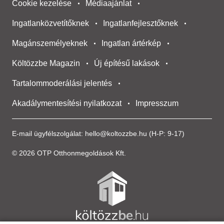
Cookie kezelése
Médiaajánlat
Ingatlanközvetítőknek
Ingatlanfejlesztőknek
Magánszemélyeknek
Ingatlan ártérkép
Költözzbe Magazin
Új építésű lakások
Tartalommoderálási jelentés
Akadálymentesítési nyilatkozat
Impresszum
E-mail ügyfélszolgálat:
hello@koltozzbe.hu
(H-P: 9-17)
© 2026 OTP Otthonmegoldások Kft.