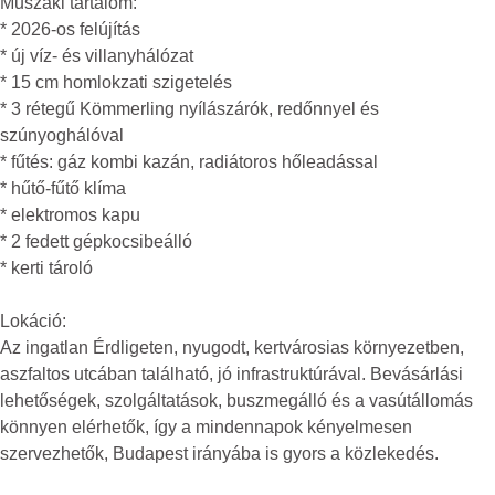
Műszaki tartalom:
* 2026-os felújítás
* új víz- és villanyhálózat
* 15 cm homlokzati szigetelés
* 3 rétegű Kömmerling nyílászárók, redőnnyel és
szúnyoghálóval
* fűtés: gáz kombi kazán, radiátoros hőleadással
* hűtő-fűtő klíma
* elektromos kapu
* 2 fedett gépkocsibeálló
* kerti tároló
Lokáció:
Az ingatlan Érdligeten, nyugodt, kertvárosias környezetben,
aszfaltos utcában található, jó infrastruktúrával. Bevásárlási
lehetőségek, szolgáltatások, buszmegálló és a vasútállomás
könnyen elérhetők, így a mindennapok kényelmesen
szervezhetők, Budapest irányába is gyors a közlekedés.