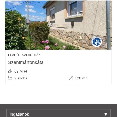
ELADÓ CSALÁDI HÁZ
Szentmártonkáta
69 M Ft
2 szoba
120 m²
Ingatlanok