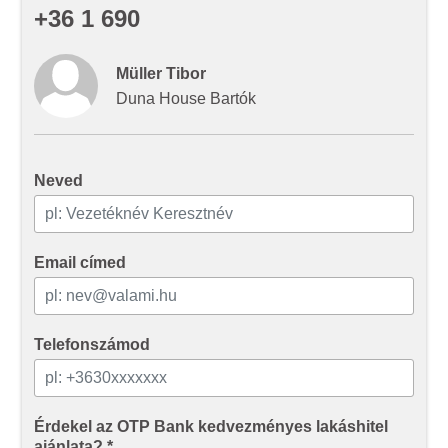
+36 1 690
adatokkal, amelyeket Ön adott meg számukra vagy az
Ön által használt más szolgáltatásokból gyűjtöttek.
Müller Tibor
Duna House Bartók
Neved
Email címed
Telefonszámod
Érdekel az OTP Bank kedvezményes lakáshitel
ajánlata? *