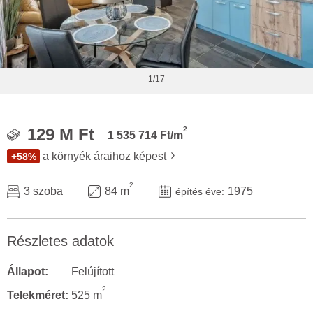
1/17
2
129 M Ft
1 535 714 Ft/m
a környék áraihoz képest
+58%
2
3 szoba
84 m
1975
építés éve:
Részletes adatok
Állapot:
Felújított
2
Telekméret:
525 m