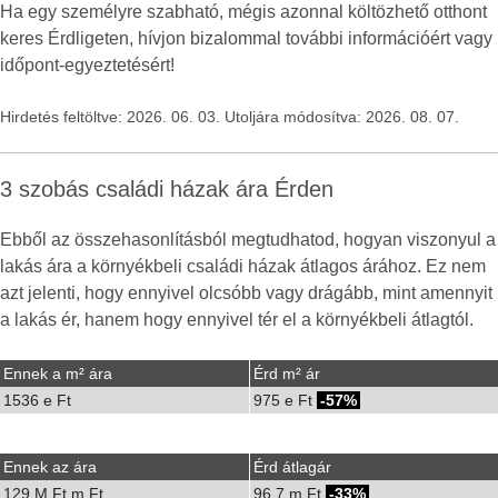
Ha egy személyre szabható, mégis azonnal költözhető otthont
keres Érdligeten, hívjon bizalommal további információért vagy
időpont-egyeztetésért!
Hirdetés feltöltve: 2026. 06. 03. Utoljára módosítva: 2026. 08. 07.
3 szobás családi házak ára Érden
Ebből az összehasonlításból megtudhatod, hogyan viszonyul a
lakás ára a környékbeli családi házak átlagos árához. Ez nem
azt jelenti, hogy ennyivel olcsóbb vagy drágább, mint amennyit
a lakás ér, hanem hogy ennyivel tér el a környékbeli átlagtól.
Ennek a m² ára
Érd m² ár
1536 e Ft
975 e Ft
-57%
Ennek az ára
Érd átlagár
129 M Ft m Ft
96.7 m Ft
-33%