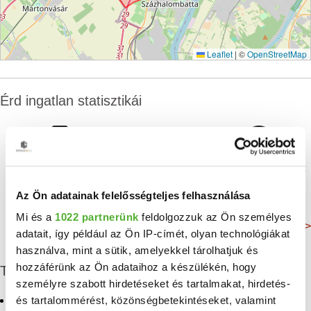
Leaflet
|
©
OpenStreetMap
Érd ingatlan statisztikái
Négyzetméterár:
Hirdetések száma:
Oktatási intézmények
1047 E Ft/m²
1249 db
18 db
Az Ön adatainak felelősségteljes felhasználása
Mi és a
1022 partnerünk
feldolgozzuk az Ön személyes
Még több adat >
adatait, így például az Ön IP-címét, olyan technológiákat
használva, mint a sütik, amelyekkel tárolhatjuk és
hozzáférünk az Ön adataihoz a készülékén, hogy
További eladó ingatlanok
személyre szabott hirdetéseket és tartalmakat, hirdetés-
és tartalommérést, közönségbetekintéseket, valamint
Eladó családi ház Érd
Eladó ingatlan Páty