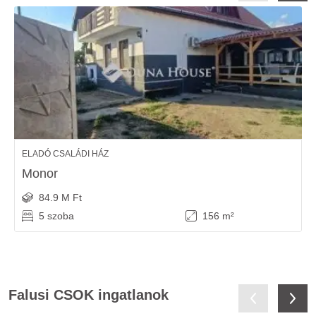
ELADÓ CSALÁDI HÁZ
Monor
84.9 M Ft
5 szoba
156 m²
Falusi CSOK ingatlanok