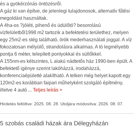
és a gyökérzónás öntözésről.
A gáz ki van építve, de jelenlegi tulajdonosok, alternatív fűtési
megoldást használtak.
A 4ha-os ?jóléti, pihenő és üdülőtó? besorolású
vízfelületből1998 m2 tartozik a befektetési területhez, melyen
egy 25m2-es stég található, örök mederhasználati joggal. A víz
fokozatosan mélyülő, strandolásra alkalmas. A tó legmélyebb
pontja 6 méter, telepített pontyokkal és süllőkkel.
A 155nm-es kétszintes, L alakú nádtetős ház 1990-ben épült. A
befektető igénye szerint lakóházzá, irodaházzá,
konferenciaépületté alakítható. A telken még helyet kapott egy
120m2-es korábban faipari műhelyként szolgáló építmény,
illetve 4 autó
...
Teljes leírás >
Hirdetés feltöltve: 2025. 08. 28. Utoljára módosítva: 2026. 08. 07.
5 szobás családi házak ára Délegyházán