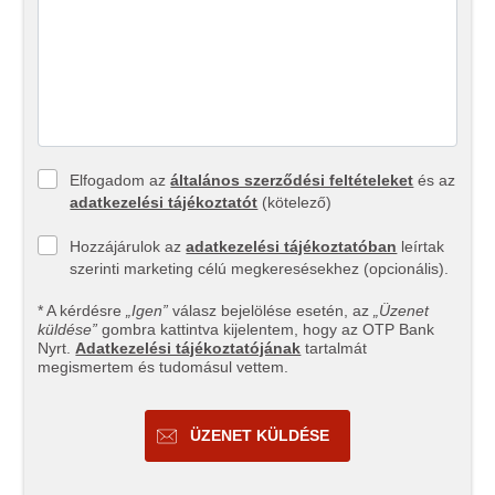
Elfogadom az
általános szerződési feltételeket
és az
adatkezelési tájékoztatót
(kötelező)
Hozzájárulok az
adatkezelési tájékoztatóban
leírtak
szerinti marketing célú megkeresésekhez (opcionális).
* A kérdésre
„Igen”
válasz bejelölése esetén, az
„Üzenet
küldése”
gombra kattintva kijelentem, hogy az OTP Bank
Nyrt.
Adatkezelési tájékoztatójának
tartalmát
megismertem és tudomásul vettem.
ÜZENET KÜLDÉSE