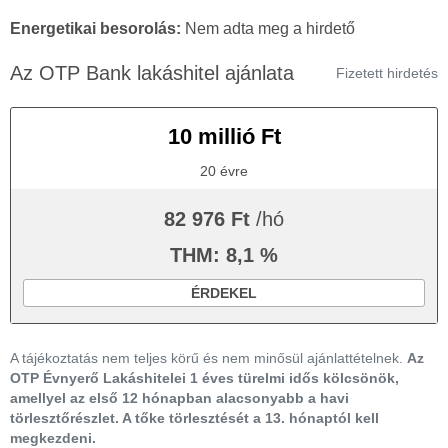
Energetikai besorolás:
Nem adta meg a hirdető
Az OTP Bank lakáshitel ajánlata
Fizetett hirdetés
10 millió Ft
20 évre
82 976 Ft
/hó
THM: 8,1 %
ÉRDEKEL
A tájékoztatás nem teljes körű és nem minősül ajánlattételnek.
Az
OTP Évnyerő Lakáshitelei 1 éves türelmi idős kölcsönök,
amellyel az első 12 hónapban alacsonyabb a havi
törlesztőrészlet. A tőke törlesztését a 13. hónaptól kell
megkezdeni.