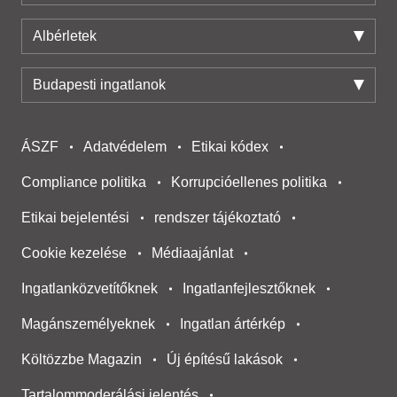
Albérletek
Budapesti ingatlanok
ÁSZF
Adatvédelem
Etikai kódex
Compliance politika
Korrupcióellenes politika
Etikai bejelentési
rendszer tájékoztató
Cookie kezelése
Médiaajánlat
Ingatlanközvetítőknek
Ingatlanfejlesztőknek
Magánszemélyeknek
Ingatlan ártérkép
Költözzbe Magazin
Új építésű lakások
Tartalommoderálási jelentés