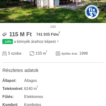
1/22
2
115 M Ft
741 935 Ft/m
a környék áraihoz képest
-14%
2
5 szoba
155 m
1998
építés éve:
Részletes adatok
Állapot:
Átlagos
2
Telekméret:
6240 m
Fűtés:
Elektromos
Komfort:
Komfortos