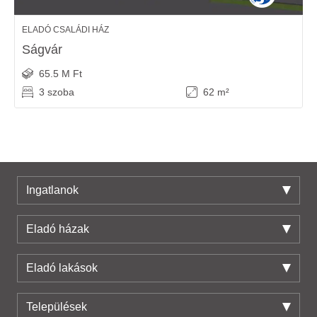
ELADÓ CSALÁDI HÁZ
Ságvár
65.5 M Ft
3 szoba
62 m²
Ingatlanok
Eladó házak
Eladó lakások
Települések