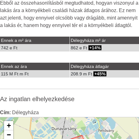
Ebből az összehasonlításból megtudhatod, hogyan viszonyul a
lakás ára a környékbeli családi házak átlagos árához. Ez nem
azt jelenti, hogy ennyivel olcsóbb vagy drágább, mint amennyit
a lakás ér, hanem hogy ennyivel tér el a környékbeli átlagtól.
Ennek a m² ára
Délegyháza m² ár
742 e Ft
862 e Ft
14%
Ennek az ára
Délegyháza átlagár
115 M Ft m Ft
208.9 m Ft
45%
Az ingatlan elhelyezkedése
Cím:
Délegyháza
+
−