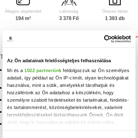
Átlagos alapterület
Lakosság
Összes lakás
194 m²
3 378 Fő
1 393 db
Még több adat >
További eladó ingatlanok
Az Ön adatainak felelősségteljes felhasználása
Eladó családi ház
Eladó ingatlan Abony
Mi és a
1022 partnerünk
feldolgozzuk az Ön személyes
Délegyháza
adatait, így például az Ön IP-címét, olyan technológiákat
Eladó ingatlan Nagykőrös
használva, mint a sütik, amelyekkel tárolhatjuk és
Eladó ikerház Délegyháza
hozzáférünk az Ön adataihoz a készülékén, hogy
Eladó ingatlan Taksony
személyre szabott hirdetéseket és tartalmakat, hirdetés-
Eladó sorház Délegyháza
Eladó ingatlan
és tartalommérést, közönségbetekintéseket, valamint
Eladó ház Délegyháza
Galgamácsa
termékfejlesztéseket biztosíthassunk Önnek. Ön dönt
arról, hogy ki használja az adatait és milyen célra.
Eladó ingatlan
Eladó ingatlan
Pilisszentkereszt
Pilisszentlászló
Ha engedélyezi, a következőt is meg szeretnénk tenni: