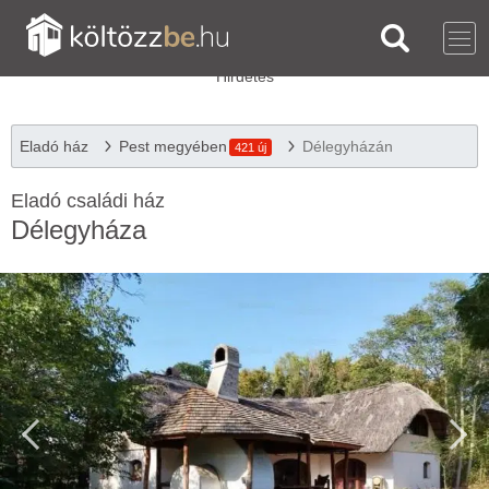
Eladó ház
Pest megyében
Délegyházán
421 új
Eladó családi ház
Délegyháza