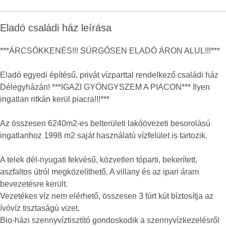
Eladó családi ház leírása
***ÁRCSÖKKENÉS!!! SÜRGŐSEN ELADÓ ÁRON ALUL!!!***
Eladó egyedi építésű, privát vízparttal rendelkező családi ház
Délegyházán! ***IGAZI GYÖNGYSZEM A PIACON*** Ilyen
ingatlan ritkán kerül piacra!!!***
Az összesen 6240m2-es belterületi lakóövezeti besorolású
ingatlanhoz 1998 m2 saját használatú vízfelület is tartozik.
A telek dél-nyugati fekvésű, közvetlen tóparti, bekerített,
aszfaltos útról megközelíthető. A villany és az ipari áram
bevezetésre került.
Vezetékes víz nem elérhető, összesen 3 fúrt kút bíztosítja az
ívóvíz tisztaságú vizet.
Bio-házi szennyvíztisztító gondoskodik a szennyvízkezelésről