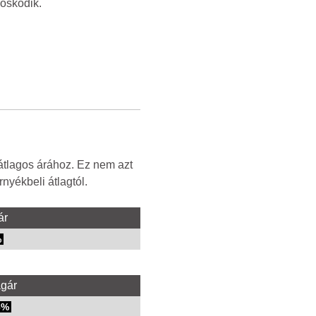
doskodik.
átlagos árához. Ez nem azt
nyékbeli átlagtól.
ár
%
agár
6%