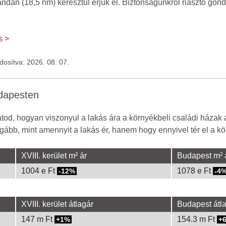
randán (18,5 nm) keresztül érjük el. Biztonságunkról riasztó gon
s >
ódosítva: 2026. 08. 07.
udapesten
od, hogyan viszonyul a lakás ára a környékbeli családi házak 
gább, mint amennyit a lakás ér, hanem hogy ennyivel tér el a kör
XVIII. kerület m² ár
Budapest m² 
1004 e Ft
1078 e Ft
-12%
-4
XVIII. kerület átlagár
Budapest átl
147 m Ft
154.3 m Ft
1%