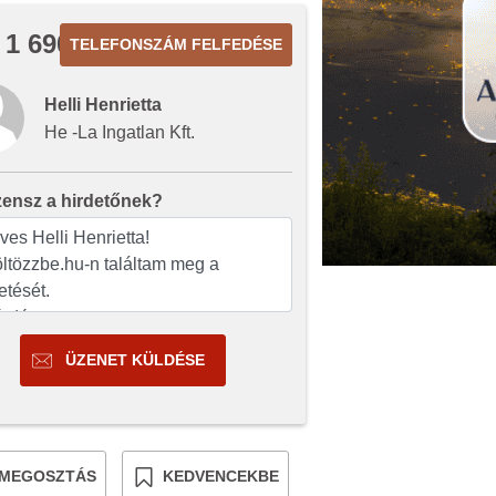
 1 690
TELEFONSZÁM FELFEDÉSE
Helli Henrietta
He -La Ingatlan Kft.
zensz a hirdetőnek?
ÜZENET KÜLDÉSE
MEGOSZTÁS
KEDVENCEKBE