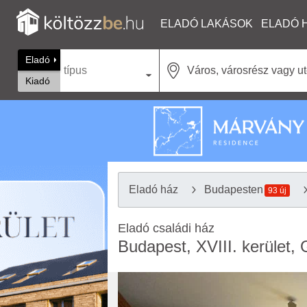
ELADÓ LAKÁSOK
ELADÓ 
Eladó
típus
Kiadó
Eladó ház
Budapesten
93 új
Eladó családi ház
Budapest, XVIII. kerület, G