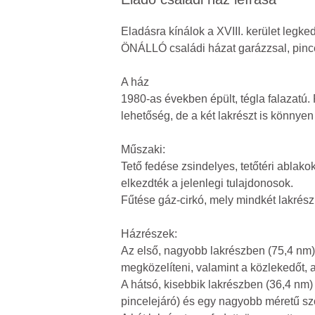
Eladásra kínálok a XVIII. kerület le
ÖNÁLLÓ családi házat garázzsal, pinc
A ház
1980-as években épült, tégla falazatú. 
lehetőség, de a két lakrészt is könnyen
Műszaki:
Tető fedése zsindelyes, tetőtéri ablako
elkezdték a jelenlegi tulajdonosok.
Fűtése gáz-cirkó, mely mindkét lakrész
Házrészek:
Az első, nagyobb lakrészben (75,4 nm) 
megközelíteni, valamint a közlekedőt, a
A hátsó, kisebbik lakrészben (36,4 nm)
pincelejáró) és egy nagyobb méretű szo