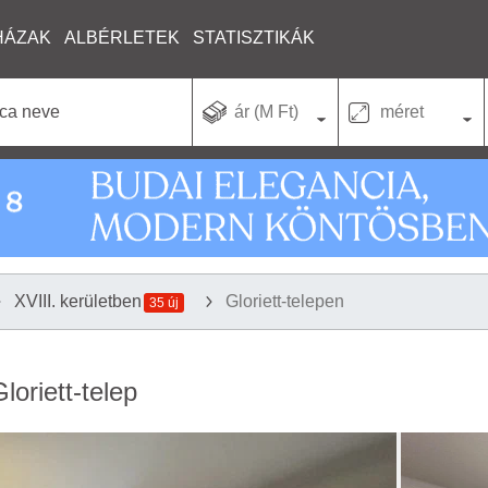
HÁZAK
ALBÉRLETEK
STATISZTIKÁK
ár (M Ft)
méret
XVIII. kerületben
Gloriett-telepen
35 új
loriett-telep