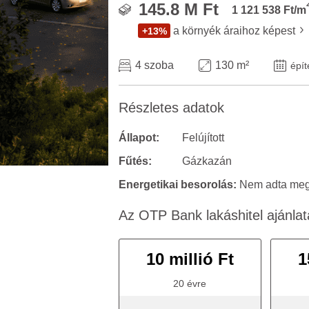
145.8 M Ft
1 121 538 Ft/m
a környék áraihoz képest
+13%
4 szoba
130 m²
épít
Részletes adatok
Állapot:
Felújított
Fűtés:
Gázkazán
Energetikai besorolás:
Nem adta meg 
Az OTP Bank lakáshitel ajánlat
10 millió Ft
1
20 évre