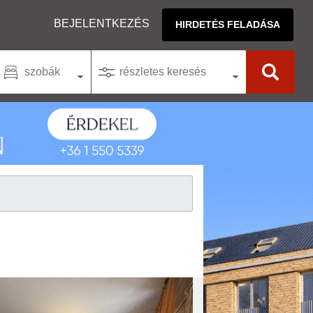
BEJELENTKEZÉS
HIRDETÉS FELADÁSA
szobák
részletes keresés