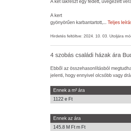
A két lakrészt egy fedett, üvegezett ve
A kert
gyönyörűen karbantartott,
...
Teljes leírá
Hirdetés feltöltve: 2024. 10. 03. Utoljára m
4 szobás családi házak ára B
Ebből az összehasonlításból megtudhat
jelenti, hogy ennyivel olcsóbb vagy drá
Ennek a m² ára
1122 e Ft
Ennek az ára
145.8 M Ft m Ft