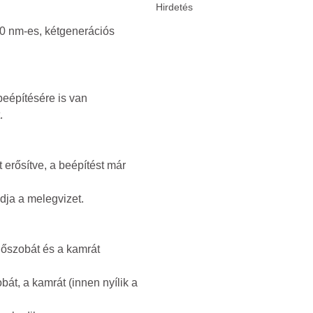
0 nm-es, kétgenerációs
beépítésére is van
.
 erősítve, a beépítést már
dja a melegvizet.
dőszobát és a kamrát
át, a kamrát (innen nyílik a