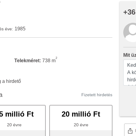
2
+36
1985
és éve:
Mit ü
2
Telekméret:
738 m
a hirdető
a
Fizetett hirdetés
5 millió Ft
20 millió Ft
20 évre
20 évre