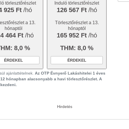
ló törlesztőrészlet
Induló törlesztőrészlet
4 925 Ft
/hó
126 567 Ft
/hó
esztőrészlet a 13.
Törlesztőrészlet a 13.
hónaptól
hónaptól
4 464 Ft
/hó
165 952 Ft
/hó
THM: 8,0 %
THM: 8,0 %
ÉRDEKEL
ÉRDEKEL
ül ajánlattételnek.
Az OTP Évnyerő Lakáshitelei 1 éves
ő 12 hónapban alacsonyabb a havi törlesztőrészlet. A
gkezdeni.