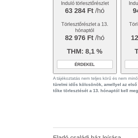
Induló törlesztőrészlet
Indu
63 284 Ft
/hó
9
Törlesztőrészlet a 13.
Törl
hónaptól
82 976 Ft
/hó
12
THM: 8,1 %
ÉRDEKEL
A tájékoztatás nem teljes körű és nem minős
türelmi idős kölcsönök, amellyel az els
tőke törlesztését a 13. hónaptól kell me
Eladó családi ház leírása