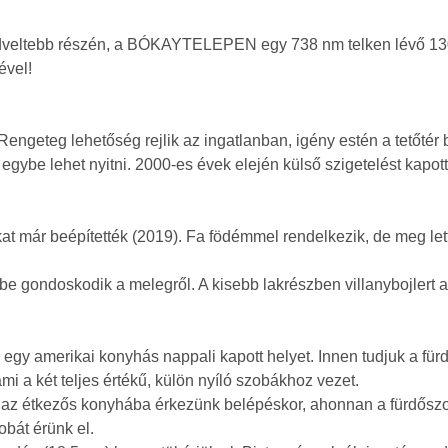
gkedveltebb részén, a BÓKAYTELEPEN egy 738 nm telken lévő 13
ével!
Rengeteg lehetőség rejlik az ingatlanban, igény estén a tetőtér 
 egybe lehet nyitni. 2000-es évek elején külső szigetelést kapott
kat már beépítették (2019). Fa födémmel rendelkezik, de meg lett
be gondoskodik a melegről. A kisebb lakrészben villanybojlert a
egy amerikai konyhás nappali kapott helyet. Innen tudjuk a für
mi a két teljes értékű, külön nyíló szobákhoz vezet.
 az étkezős konyhába érkezünk belépéskor, ahonnan a fürdőszob
bát érünk el.